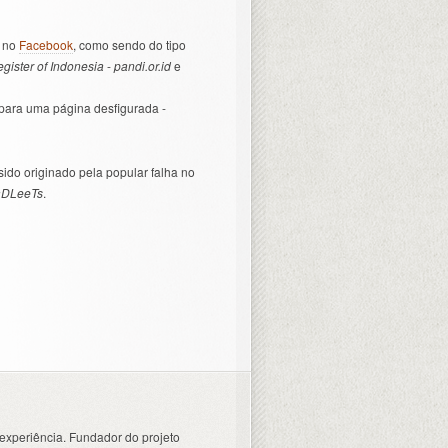
o no
Facebook
, como sendo do tipo
ister of Indonesia
-
pandi.or.id
e
 para uma página desfigurada -
ido originado pela popular falha no
DLeeTs
.
experiência. Fundador do projeto