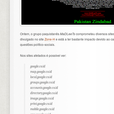
Ontem, o grupo paquistanês
MaDLeeTs
comprometeu diversos site
divulgado no site
Zone-H
e está a ter bastante impacto devido ao ca
questões político-sociais.
Nos sites afetados é possível ver:
google.co.id
map.google.co.id
local.google.co.id
groups.google.co.id
accounts.google.co.id
directory.google.co.id
image.google.co.id
print.google.co.id
mobile.google.co.id