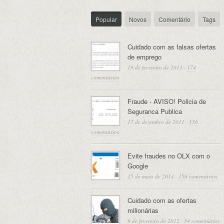
Popular
Novos
Comentário
Tags
Cuidado com as falsas ofertas
de emprego
19 de fevereiro de 2013
·
174
comentários
Fraude - AVISO! Policia de
Seguranca Publica
17 de dezembro de 2011
·
156
comentários
Evite fraudes no OLX com o
Google
15 de maio de 2014
·
156 comentários
Cuidado com as ofertas
milionárias
9 de fevereiro de 2012
·
54 comentários