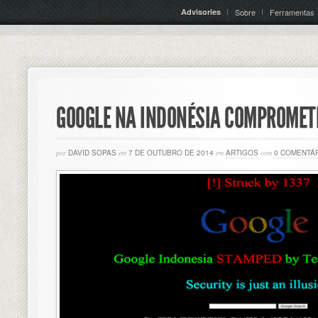
Advisories
Sobre
Ferramentas
GOOGLE NA INDONÉSIA COMPROMET
por
DAVID SOPAS
em
7 DE OUTUBRO DE 2014
em
ARTIGOS
com
0 COMENTÁ