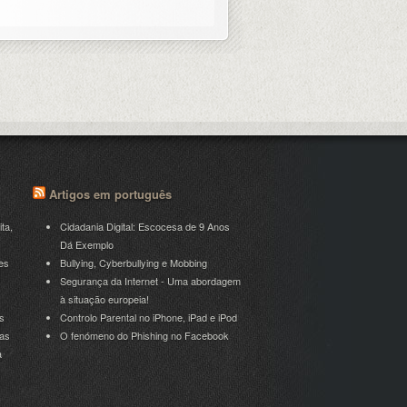
Artigos em português
ita,
Cidadania Digital: Escocesa de 9 Anos
Dá Exemplo
es
Bullying, Cyberbullying e Mobbing
Segurança da Internet - Uma abordagem
à situação europeia!
s
Controlo Parental no iPhone, iPad e iPod
ras
O fenómeno do Phishing no Facebook
a