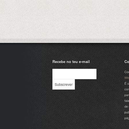
Recebe no teu e-mail
Co
Com
We
É u
com
par
fal
de 
pub
pá