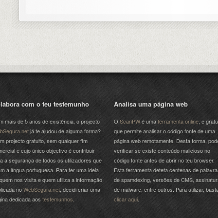
labora com o teu testemunho
Analisa uma página web
 mais de 5 anos de existência, o projecto
O
ScanPW
é uma
ferramenta online
, e gratu
bSegura.net
já te ajudou de alguma forma?
que permite analisar o código fonte de uma
m projecto gratuito, sem qualquer fim
página web remotamente. Desta forma, pod
ercial e cujo único objectivo é contribuir
verificar se existe conteúdo malicioso no
a a segurança de todos os utilizadores que
código fonte antes de abrir no teu browser.
am a língua portuguesa. Para ter uma ideia
Esta ferramenta deteta centenas de palavra
quem nos visita e quem utiliza a informação
de spamdexing, versões de CMS, assinatu
licada no
WebSegura.net
, decidi criar uma
de malware, entre outros. Para utilizar, bast
gina dedicada aos
testemunhos
.
clicar aqui
.