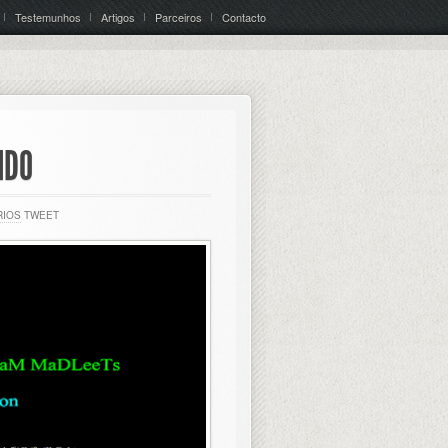
Testemunhos
Artigos
Parceiros
Contacto
IDO
RIOS
TWEET