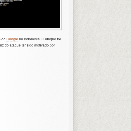
s do
Google
na Indonésia. O ataque foi
riz do ataque ter sido motivado por