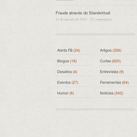
Fraude através do Standvirtual
13 de janeiro de 2011
·
52 comentários
Alerta FB
(24)
Artigos
(356)
Blogue
(19)
Curtas
(620)
Desafios
(4)
Entrevistas
(9)
Eventos
(27)
Ferramentas
(64)
Humor
(6)
Notícias
(342)