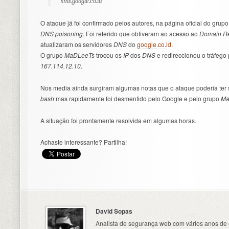
sms.google.co.id
O ataque já foi confirmado pelos autores, na página oficial do grup
DNS poisoning
. Foi referido que obtiveram ao acesso ao
Domain Reg
atualizaram os servidores
DNS
do
google.co.id
.
O grupo
MaDLeeTs
trocou os
IP
dos
DNS
e redireccionou o tráfego
167.114.12.10
.
Nos media ainda surgiram algumas notas que o ataque poderia ter s
bash
mas rapidamente foi desmentido pelo Google e pelo grupo
Ma
A situação foi prontamente resolvida em algumas horas.
Achaste interessante? Partilha!
David Sopas
Analista de segurança web com vários anos de 