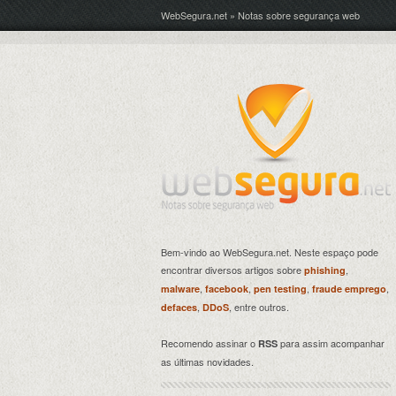
WebSegura.net » Notas sobre segurança web
Bem-vindo ao WebSegura.net. Neste espaço pode
encontrar diversos artigos sobre
,
phishing
,
,
,
,
malware
facebook
pen testing
fraude emprego
,
, entre outros.
defaces
DDoS
Recomendo assinar o
para assim acompanhar
RSS
as últimas novidades.