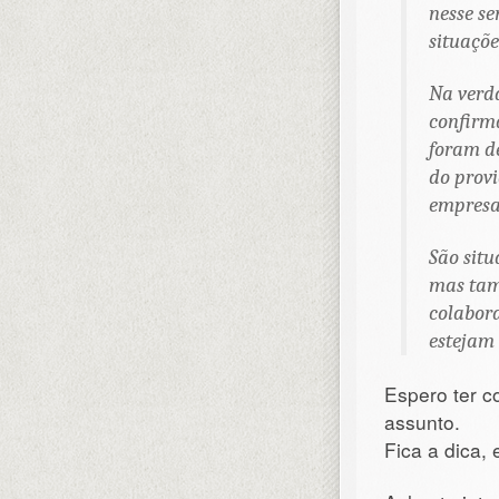
nesse s
situaçõe
Na verda
confirma
foram de
do provi
empresa,
São situ
mas tam
colabora
estejam 
Espero ter c
assunto.
Fica a dica,