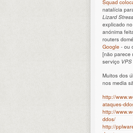
Squad coloca
natalícia pa
Lizard Stres
explicado n
anónima feit
routers dom
Google
- ou 
[não parece 
serviço
VPS
Muitos dos ú
nos media s
http://www.
ataques-ddo
http://www.w
ddos/
http://pplwa