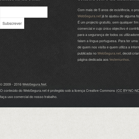
Com mais de 5 anos de existência, o pro
WebSegura.net
já te ajudou de alguma f
É um projecto gratuito, sem qualquer fim
comercial e cujo único objectivo é contrib
para a segurança de todos os utilizador
falam a língua portuguesa. Para ter uma 
de quem nos visita e quem utiliza a info
publicada no
WebSegura.net
, decidi cri
página dedicada aos
testemunhos
.
© 2009 - 2016
WebSegura.Net
.
O conteúdo do WebSegura.net é protegido sob a licença Creative Commons (
CC BY-NC-N
faça uso comercial do nosso trabalho.