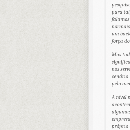
pesquis
para tal
falamos
normais 
um back
força do
Mas tudo
signific
nos ser
cenário 
pelo men
A nível 
acontec
algumas
empresa
próprio 