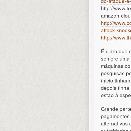
do-ataque-e-
http://www.t
amazon-cloud
http://www.c
attack-knocks
http://www.t
É claro que 
sempre uma 
máquinas com
pesquisas pe
ínicio tinha
depois tinha 
estão à esp
Grande part
pagamentos.
alternativa
autoridades 