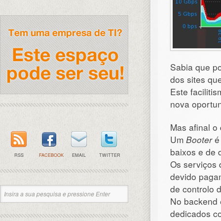
Sabia que po
dos sites q
Este facilit
nova oportun
Mas afinal o
Um
Booter
é 
baixos e de d
RSS
FACEBOOK
EMAIL
TWITTER
Os serviços
devido pagam
de controlo d
No backend 
dedicados co