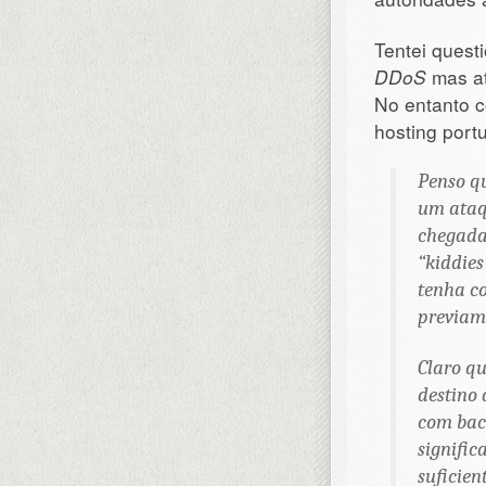
Tentei quest
DDoS
mas at
No entanto c
hosting por
Penso q
um ataq
chegada
“kiddie
tenha c
previam
Claro qu
destino 
com bac
signifi
suficie