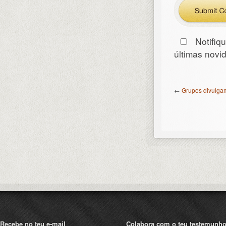
Notifiq
últimas nov
←
Grupos divulgam
Recebe no teu e-mail
Colabora com o teu testemunh