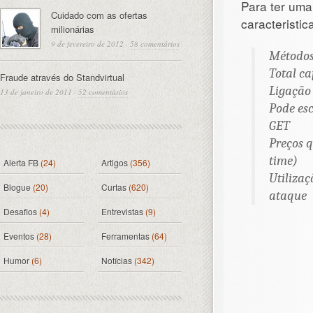
Para ter uma
Cuidado com as ofertas
caracteristi
milionárias
9 de fevereiro de 2012
·
58 comentários
Métodos 
Total c
Fraude através do Standvirtual
Ligação
13 de janeiro de 2011
·
52 comentários
Pode es
GET
Preços 
time)
Alerta FB
(24)
Artigos
(356)
Utiliza
Blogue
(20)
Curtas
(620)
ataque
Desafios
(4)
Entrevistas
(9)
Eventos
(28)
Ferramentas
(64)
Humor
(6)
Notícias
(342)