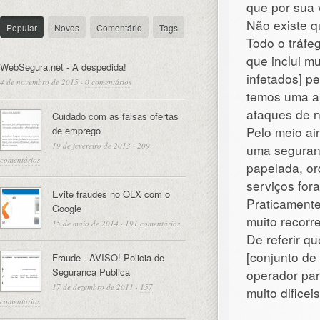
que por sua 
Não existe q
Popular
Novos
Comentário
Tags
Todo o tráfe
que inclui m
WebSegura.net - A despedida!
infetados] p
4 de novembro de 2015
·
0 comentários
temos uma ap
ataques de n
Cuidado com as falsas ofertas
Pelo meio ai
de emprego
19 de fevereiro de 2013
·
209
uma seguran
comentários
papelada, or
serviços fora
Evite fraudes no OLX com o
Praticament
Google
muito recorr
15 de maio de 2014
·
191 comentários
De referir q
[conjunto de
Fraude - AVISO! Policia de
Seguranca Publica
operador pa
17 de dezembro de 2011
·
157
muito difice
comentários