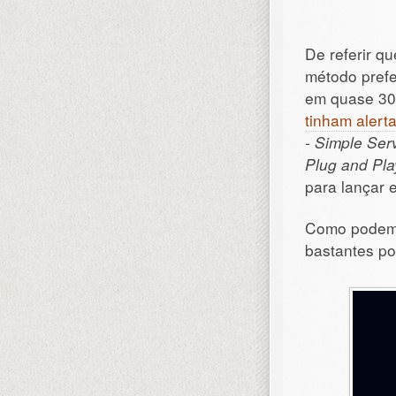
De referir q
método pref
em quase 30
tinham alert
- Simple Ser
Plug and Pl
para lançar 
Como podem
bastantes po