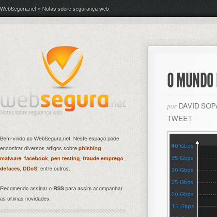
WebSegura.net » Notas sobre segurança web
O MUNDO 
DAVID SO
por
TWEET
Bem-vindo ao WebSegura.net. Neste espaço pode
encontrar diversos artigos sobre
,
phishing
,
,
,
,
malware
facebook
pen testing
fraude emprego
,
, entre outros.
defaces
DDoS
Recomendo assinar o
para assim acompanhar
RSS
as últimas novidades.