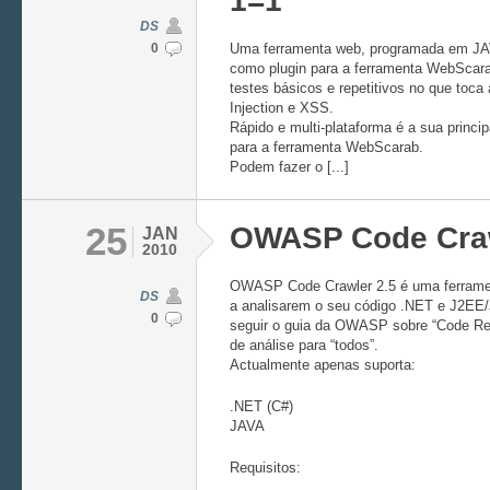
1=1
DS
0
Uma ferramenta web, programada em JA
como plugin para a ferramenta WebScarab
testes básicos e repetitivos no que toca 
Injection e XSS.
Rápido e multi-plataforma é a sua princi
para a ferramenta WebScarab.
Podem fazer o [...]
25
OWASP Code Cra
JAN
2010
OWASP Code Crawler 2.5 é uma ferramen
DS
a analisarem o seu código .NET e J2EE/J
0
seguir o guia da OWASP sobre “Code Re
de análise para “todos”.
Actualmente apenas suporta:
.NET (C#)
JAVA
Requisitos: