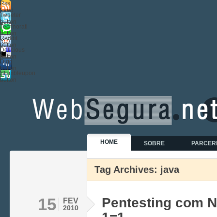
Rss
Feed
Tweeter
button
Technorati
button
Reddit
button
Delicious
button
Digg
button
Stumbleupon
button
HOME
SOBRE
PARCER
Tag Archives: java
15
Pentesting com 
FEV
2010