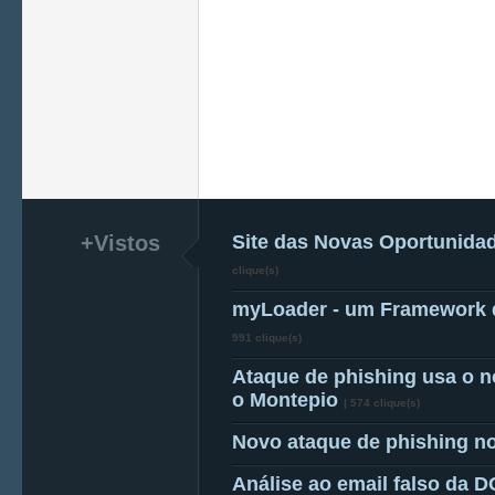
+Vistos
Site das Novas Oportunidad
clique(s)
myLoader - um Framework d
991 clique(s)
Ataque de phishing usa o 
o Montepio
|
574 clique(s)
Novo ataque de phishing no
Análise ao email falso da D