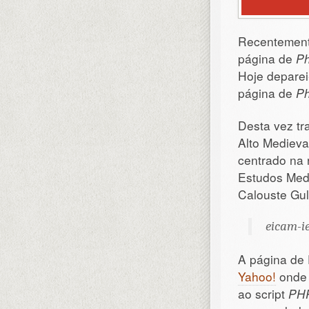
Recentement
página de
Ph
Hoje depare
página de
Ph
Desta vez tr
Alto Medievai
centrado na 
Estudos Med
Calouste Gul
eicam-i
A página de 
Yahoo!
onde 
ao script
PH