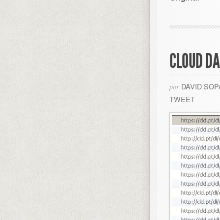
CLOUD D
DAVID SO
por
TWEET