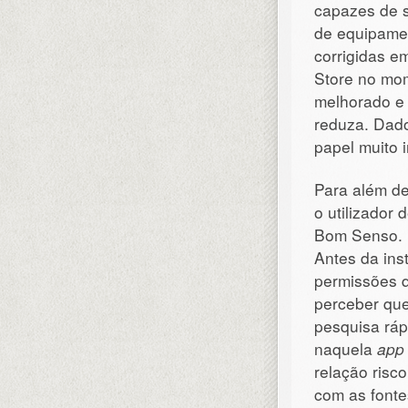
capazes de s
de equipamen
corrigidas e
Store no mo
melhorado e 
reduza. Dado
papel muito 
Para além de
o utilizador
Bom Senso.
Antes da ins
permissões q
perceber que
pesquisa ráp
naquela
app
relação risc
com as fonte