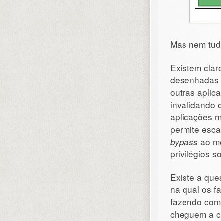
Mas nem tud
Existem clar
desenhadas 
outras aplic
invalidando
aplicações m
permite escal
bypass
ao m
privilégios s
Existe a que
na qual os f
fazendo com 
cheguem a c