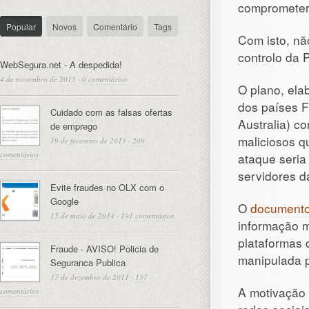
comprometer 
Popular
Novos
Comentário
Tags
Com isto, nã
controlo da 
WebSegura.net - A despedida!
4 de novembro de 2015
·
0 comentários
O plano, el
dos países 
Cuidado com as falsas ofertas
Australia) c
de emprego
maliciosos q
19 de fevereiro de 2013
·
209
comentários
ataque seria
servidores d
Evite fraudes no OLX com o
Google
O
document
15 de maio de 2014
·
191 comentários
informação m
plataformas 
Fraude - AVISO! Policia de
manipulada p
Seguranca Publica
17 de dezembro de 2011
·
157
A motivação 
comentários