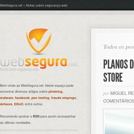
WebSegura.net » Notas sobre segurança web
Todos os pos
PLANOS D
STORE
Bem-vindo ao WebSegura.net. Neste espaço pode
encontrar diversos artigos sobre
,
phishing
MIGUEL R
por
,
,
,
,
malware
facebook
pen testing
fraude emprego
COMENTÁRIO
,
, entre outros.
defaces
DDoS
Recomendo assinar o
para assim acompanhar
RSS
as últimas novidades.