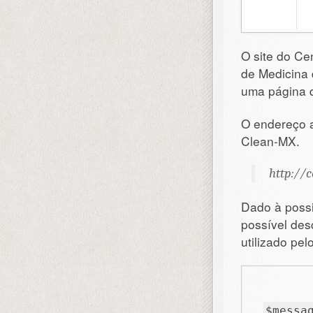
O site do C
de Medicina 
uma página q
O endereço a
Clean-MX.
http://
Dado à possi
possível des
utilizado pel
$messa