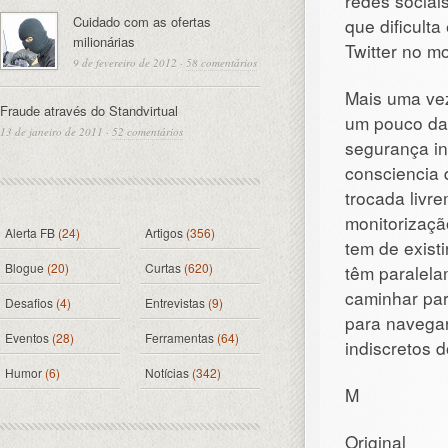
redes sociai
Cuidado com as ofertas
que dificult
milionárias
Twitter no 
9 de fevereiro de 2012
·
58 comentários
Mais uma ve
Fraude através do Standvirtual
um pouco da 
13 de janeiro de 2011
·
52 comentários
segurança i
consciencia 
trocada livr
monitorizaçã
Alerta FB
(24)
Artigos
(356)
tem de existi
Blogue
(20)
Curtas
(620)
têm paralela
caminhar par
Desafios
(4)
Entrevistas
(9)
para navegar
Eventos
(28)
Ferramentas
(64)
indiscretos 
Humor
(6)
Notícias
(342)
M
Original