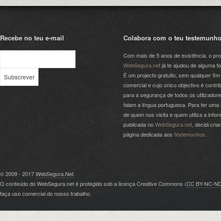
Recebe no teu e-mail
Colabora com o teu testemunh
Com mais de 5 anos de existência, o pro
WebSegura.net
já te ajudou de alguma f
É um projecto gratuito, sem qualquer fim
comercial e cujo único objectivo é contrib
para a segurança de todos os utilizador
falam a língua portuguesa. Para ter uma 
de quem nos visita e quem utiliza a info
publicada no
WebSegura.net
, decidi cri
página dedicada aos
testemunhos
.
© 2009 - 2017
WebSegura.Net
.
O conteúdo do WebSegura.net é protegido sob a licença Creative Commons (
CC BY-NC-N
faça uso comercial do nosso trabalho.