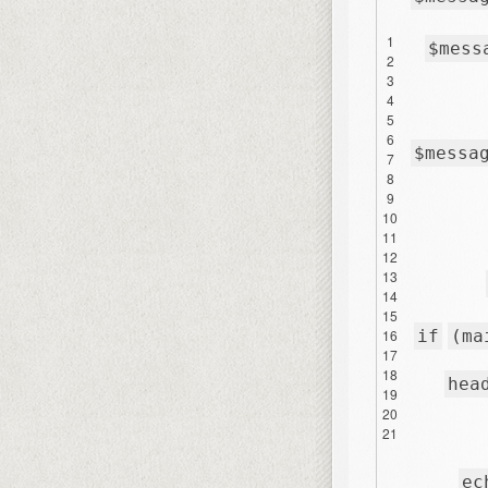
1
$mess
2
3
4
5
6
$messa
7
8
9
10
11
12
13
14
15
16
if
(ma
17
18
hea
19
20
21
ec