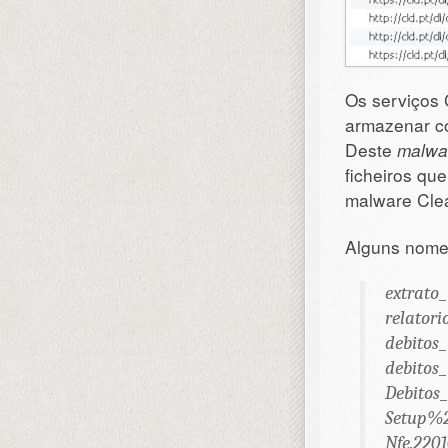
Os serviços
armazenar co
Deste
malwar
ficheiros qu
malware Cle
Alguns nomes
extrato_
relatori
debitos_
debitos_
Debitos_
Setup%2
Nfe.220