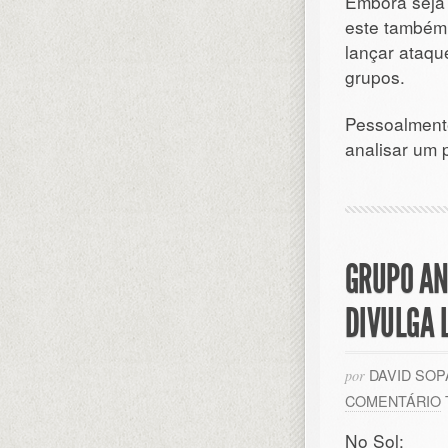
Embora seja 
este também 
lançar ataqu
grupos.
Pessoalmente
analisar um
GRUPO AN
DIVULGA 
DAVID SO
por
COMENTÁRIO
No Sol: