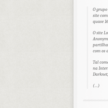
O grupo
site com
quase 16
O site L
Anonymo
partilha
com os d
Tal como
na Inter
Darknet,
(…)