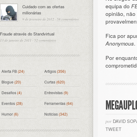
equipa do
FB
Cuidado com as ofertas
milionárias
opinião, não
9 de fevereiro de 2012
·
58 comentários
provavelment
Fraude através do Standvirtual
Fica por apu
13 de janeiro de 2011
·
52 comentários
Anonymous
.
Por enquan
comprometid
Alerta FB
(24)
Artigos
(356)
Blogue
(20)
Curtas
(620)
Desafios
(4)
Entrevistas
(9)
MEGAUPLO
Eventos
(28)
Ferramentas
(64)
Humor
(6)
Notícias
(342)
DAVID SO
por
TWEET