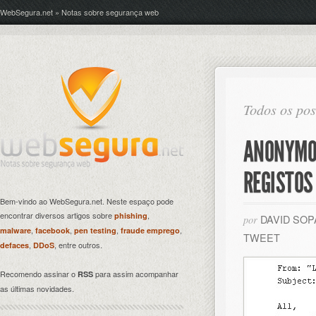
WebSegura.net » Notas sobre segurança web
Todos os po
ANONYMO
REGISTOS 
Bem-vindo ao WebSegura.net. Neste espaço pode
encontrar diversos artigos sobre
,
phishing
DAVID SO
por
,
,
,
,
malware
facebook
pen testing
fraude emprego
TWEET
,
, entre outros.
defaces
DDoS
Recomendo assinar o
para assim acompanhar
RSS
as últimas novidades.