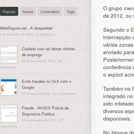
O grupo men
Popular
Novos
Comentário
Tags
de 2012, ou 
WebSegura.net - A despedida!
Segundo o
E
4 de novembro de 2015
·
0 comentários
intercepção
várias zona
Cuidado com as falsas ofertas
enviado para
de emprego
Posteriormen
19 de fevereiro de 2013
·
209
conferência 
comentários
o
exploit
acim
Evite fraudes no OLX com o
Google
Também no fi
15 de maio de 2014
·
191 comentários
integrado n
sido infetad
Fraude - AVISO! Policia de
diversos
exp
Seguranca Publica
disponíveis.
17 de dezembro de 2011
·
157
comentários
No blogue da