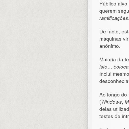
Público alvo
querem segui
ramificações
De facto, es
máquinas vir
anónimo.
Maioria da t
isto
…
coloca
Inclui mesm
desconheciam
Ao longo do 
(
Windows
,
M
delas utiliz
testes de in