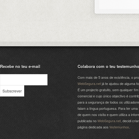
Recebe no teu e-mail
Colabora com o teu testemunh
Com mais de 5 anos de existência, o pro
WebSegura.net
já te ajudou de alguma f
É um projecto gratuito, sem qualquer fim
comercial e cujo único objectivo é contrib
para a segurança de todos os utilizador
falam a língua portuguesa. Para ter uma 
de quem nos visita e quem utiliza a info
publicada no
WebSegura.net
, decidi cri
página dedicada aos
testemunhos
.