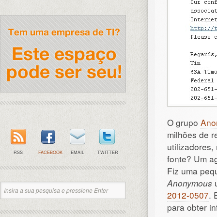
O grupo
Ano
milhões de r
utilizadores
RSS
FACEBOOK
EMAIL
TWITTER
fonte? Um a
Fiz uma pequ
Anonymous
u
2012-0507
. 
para obter i