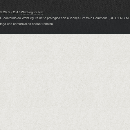
© 2009 - 2017
WebSegura.Net
.
O conteúdo do WebSegura.net é protegido sob a licença Creative Commons (
CC BY-NC-N
faça uso comercial do nosso trabalho.