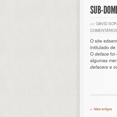
SUB-DOMI
DAVID SO
por
COMENTÁRIO
O site edsem
intitulado de
O
deface
foi
algumas men
defacers
e o
← Mais antigos