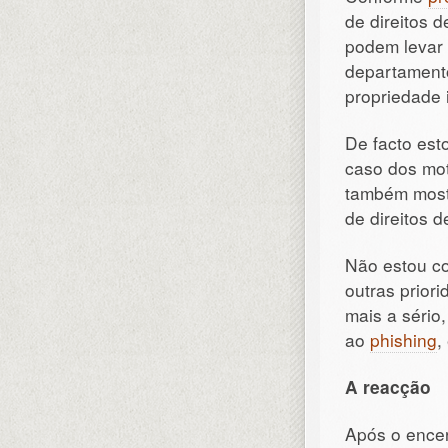
de direitos 
podem levar 
departament
propriedade i
De facto est
caso dos mot
também most
de direitos 
Não estou co
outras prior
mais a sério
ao
phishing
,
A
reacção
Após o ence