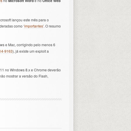
es
no
Microsoft Word
e no
Office Web
crosoft lançou este mês para o
deradas como ‘
importantes
’. O resumo
s e Mac, corrigindo pelo menos 6
14-9163
), já existe um exploit a
/IE11 no Windows 8.x e Chrome deverão
ão mostrar a versão do Flash,