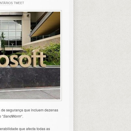
NTÁRIOS
TWEET
has de segurança que incluem dezenas
 “
SandWorm
“.
erabilidade que afecta todas as