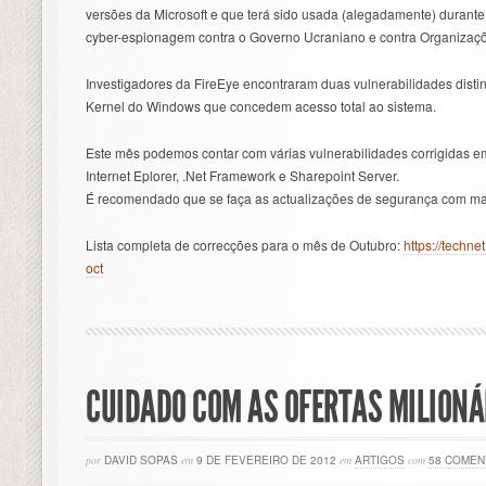
versões da Microsoft e que terá sido usada (alegadamente) duran
cyber-espionagem contra o Governo Ucraniano e contra Organizaç
Investigadores da FireEye encontraram duas vulnerabilidades dist
Kernel do Windows que concedem acesso total ao sistema.
Este mês podemos contar com várias vulnerabilidades corrigidas 
Internet Eplorer, .Net Framework e Sharepoint Server.
É recomendado que se faça as actualizações de segurança com mai
Lista completa de correcções para o mês de Outubro:
https://techne
oct
CUIDADO COM AS OFERTAS MILIONÁ
por
DAVID SOPAS
em
9 DE FEVEREIRO DE 2012
em
ARTIGOS
com
58 COMEN