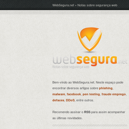
WebSegura.net » Notas sobre segurança web
Bem-vindo ao WebSegura.net. Neste espaço pode
encontrar diversos artigos sobre
,
phishing
,
,
,
,
malware
facebook
pen testing
fraude emprego
,
, entre outros.
defaces
DDoS
Recomendo assinar o
para assim acompanhar
RSS
as últimas novidades.