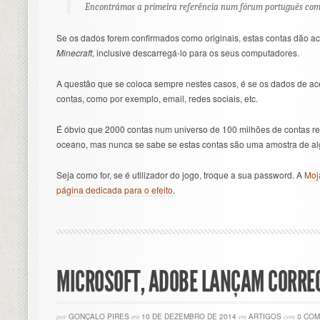
Encontrámos a primeira referência num fórum português com 
Se os dados forem confirmados como originais, estas contas dão ac
Minecraft
, inclusive descarregá-lo para os seus computadores.
A questão que se coloca sempre nestes casos, é se os dados de a
contas, como por exemplo, email, redes sociais, etc.
É óbvio que 2000 contas num universo de 100 milhões de contas r
oceano, mas nunca se sabe se estas contas são uma amostra de al
Seja como for, se é utilizador do jogo, troque a sua password. A
Moj
página dedicada para o efeito
.
MICROSOFT, ADOBE LANÇAM CORRE
por
GONÇALO PIRES
em
10 DE DEZEMBRO DE 2014
em
ARTIGOS
com
0 COM