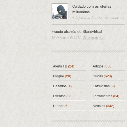
Cuidado com as ofertas
milionárias
9 de fevereiro de 2012
·
58 comentários
Fraude através do Standvirtual
13 de janeiro de 2011
·
52 comentários
Alerta FB
(24)
Artigos
(356)
Blogue
(20)
Curtas
(620)
Desafios
(4)
Entrevistas
(9)
Eventos
(28)
Ferramentas
(64)
Humor
(6)
Notícias
(342)