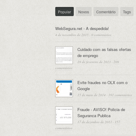
Popular
Novos
Comentário
Tags
WebSegura.net - A despedida!
4 de novembro de 2015
·
0 comentários
Cuidado com as falsas ofertas
de emprego
19 de fevereiro de 2013
·
209
comentários
Evite fraudes no OLX com o
Google
15 de maio de 2014
·
191 comentários
Fraude - AVISO! Policia de
Seguranca Publica
17 de dezembro de 2011
·
157
comentários