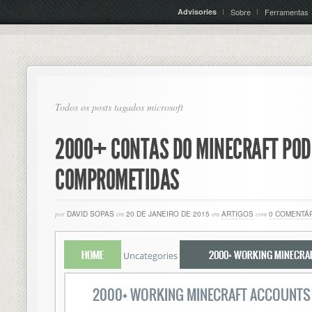
Advisories
Sobre
Ferramentas
Todos os posts tagados microsoft
2000+ CONTAS DO MINECRAFT POD
COMPROMETIDAS
por
DAVID SOPAS
em
20 DE JANEIRO DE 2015
em
ARTIGOS
com
0 COMENTÁ