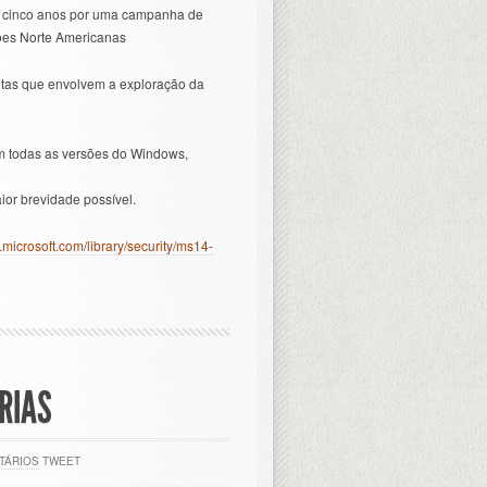
te cinco anos por uma campanha de
ões Norte Americanas
intas que envolvem a exploração da
em todas as versões do Windows,
or brevidade possível.
t.microsoft.com/library/security/ms14-
RIAS
TÁRIOS
TWEET