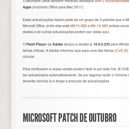
O Microsoft Office também mereceu destaque com
2 vulnerabilidad
Apps
(incluindo Office para Mac 2011).
Estas actualizações fazem parte de um grupo de 3 patches que a Mi
Microsft Office, entre elas está
MS14-082
e
MS-14-083
ambas consi
destas e de outras actualizações podem ser vistas
aqui
.
O
Flash Player
da
Adobe
lançou a versão
v. 16.0.0.235
para Window
falhas criticas. A Adobe informou que para uma das falhas (
CVE-20
circular.
Para verificarem a vossa versão podem fazê-lo por este link, IE10
ser actualizados automaticamente. Se por alguma razão o Chrome n
deverão reinicia-lo e forçar a procurar de actualizações.
MICROSOFT PATCH DE OUTUBRO