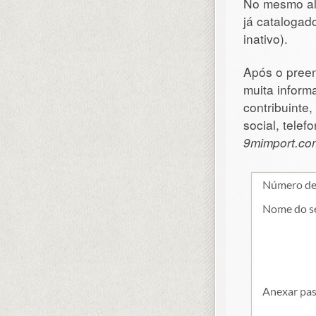
No mesmo a
já catalogado
inativo).
Após o preen
muita inform
contribuinte
social, telef
9mimport.co