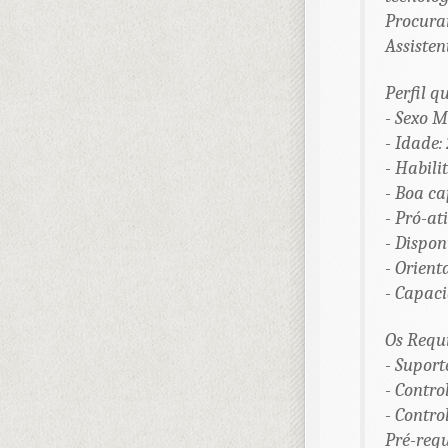
Procura
Assisten
Perfil q
- Sexo 
- Idade:
- Habili
- Boa c
- Pró-a
- Dispon
- Orient
- Capac
Os Requi
- Suport
- Contro
- Contr
Pré-requ