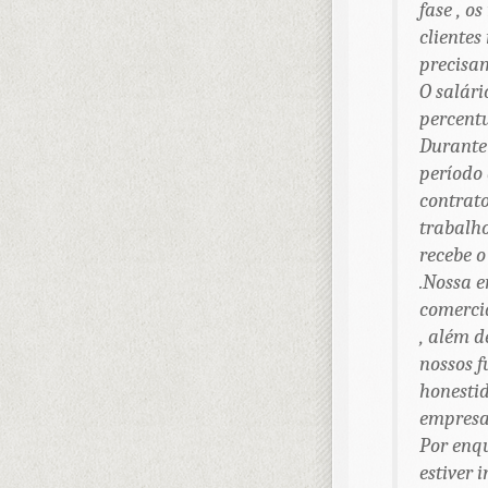
fase , o
clientes
precisam
O salári
percent
Durante
período 
contrato
trabalh
recebe 
.Nossa 
comercia
, além d
nossos f
honestid
empresa
Por enqu
estiver 