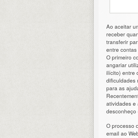
Ao aceitar u
receber quan
transferir pa
entre conta
O primeiro c
angariar util
ilícito) entr
dificuldades
para as ajud
Recentemente
atividades e
desconheço o
O processo q
email ao We