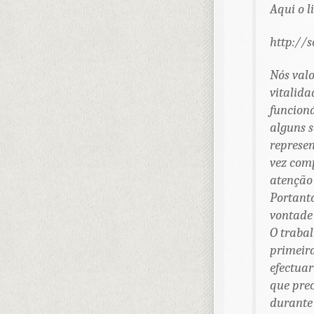
Aqui o l
http://s
Nós val
vitalid
funcioná
alguns s
represen
vez comp
atenção 
Portanto
vontade 
O trabal
primeira
efectuar
que pre
durante 