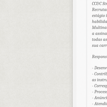
CC&C St
Recrutam
estágio 
habilida
Multina
a assina
todas as
sua carr
Responsa
- Desenv
- Contri
as instr
- Corre
- Proces
- Anúnci
- Atendi