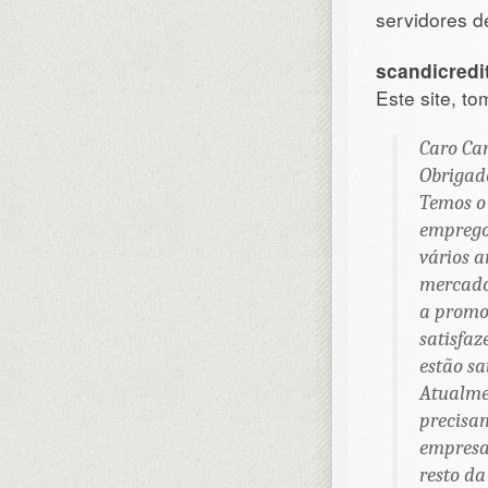
servidores d
scandicredit
Este site, t
Caro Ca
Obrigado
Temos o
emprego
vários a
mercado 
a promoç
satisfaz
estão sa
Atualme
precisa
empresa 
resto da