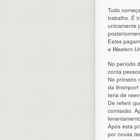
Tudo começa 
trabalho. É 
unicamente 
posteriorment
Estes pagame
e
Western U
No período d
conta pessoa
No primeiro 
da
9mimport
teria de reen
De referir q
comissão. Ap
levantament
Após esta pr
por novas ta