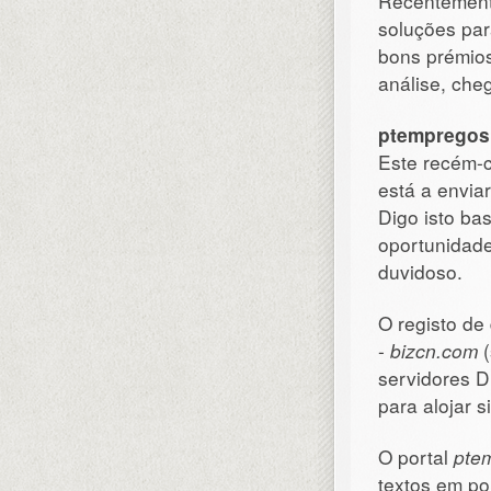
Recentement
soluções par
bons prémios
análise, che
ptempregos
Este recém-c
está a envia
Digo isto ba
oportunidade
duvidoso.
O registo de 
-
bizcn.com
(
servidores D
para alojar 
O portal
pte
textos em po