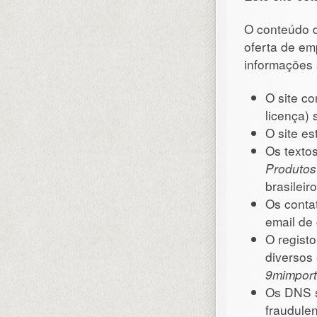
O conteúdo d
oferta de em
informações 
O site co
licença)
O site e
Os textos
Produtos
brasileiro
Os contat
email de 
O regist
diversos
9mimpor
Os DNS 
fraudulen