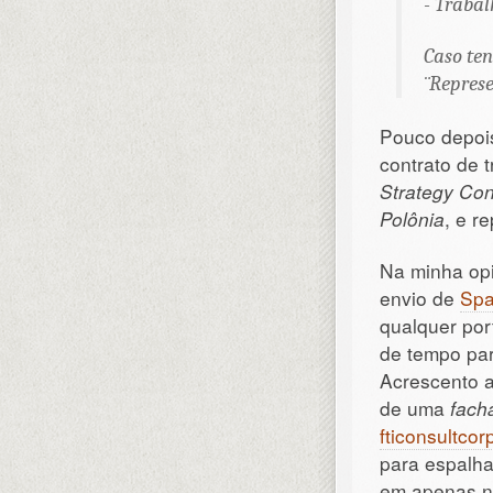
- Trabal
Caso ten
¨Represe
Pouco depois
contrato de 
Strategy Con
Polônia
, e r
Na minha opi
envio de
Sp
qualquer por
de tempo par
Acrescento a
de uma
fach
fticonsultcor
para espalha
em apenas nu