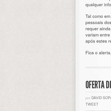
qualquer inf
Tal como em 
pessoais dos
requer aind
variam entre
após estes r
Fica o alerta
OFERTA D
DAVID SO
por
TWEET