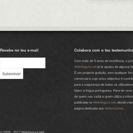
Recebe no teu e-mail
Colabora com o teu testemunh
Com mais de 5 anos de existência, o pro
WebSegura.net
já te ajudou de alguma f
É um projecto gratuito, sem qualquer fim
comercial e cujo único objectivo é contrib
para a segurança de todos os utilizador
falam a língua portuguesa. Para ter uma 
de quem nos visita e quem utiliza a info
publicada no
WebSegura.net
, decidi cri
página dedicada aos
testemunhos
.
© 2009 - 2017
WebSegura.Net
.