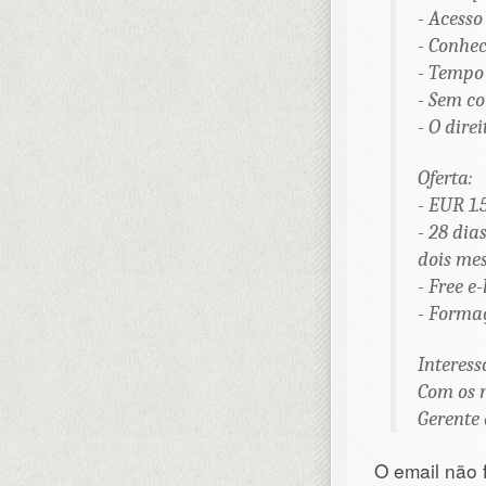
- Acesso
- Conhec
- Tempo 
- Sem c
- O dire
Oferta:
- EUR 1.
- 28 dia
dois mes
- Free e
- Forma
Interess
Com os 
Gerente 
O email não 