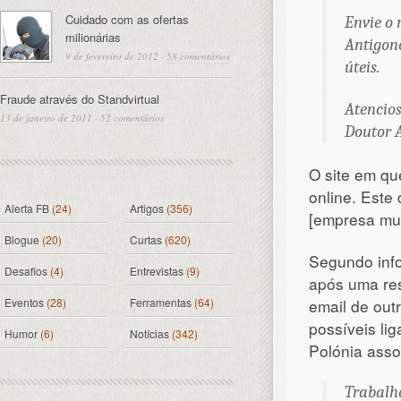
Cuidado com as ofertas
Envie o
milionárias
Antigon
9 de fevereiro de 2012
·
58 comentários
úteis.
Fraude através do Standvirtual
Atencio
13 de janeiro de 2011
·
52 comentários
Doutor 
O site em q
online. Este
Alerta FB
(24)
Artigos
(356)
[empresa mui
Blogue
(20)
Curtas
(620)
Segundo info
Desafios
(4)
Entrevistas
(9)
após uma res
Eventos
(28)
Ferramentas
(64)
email de out
possíveis li
Humor
(6)
Notícias
(342)
Polónia ass
Trabalh