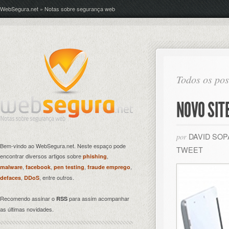
WebSegura.net » Notas sobre segurança web
Todos os pos
NOVO SIT
DAVID SO
por
Bem-vindo ao WebSegura.net. Neste espaço pode
TWEET
encontrar diversos artigos sobre
,
phishing
,
,
,
,
malware
facebook
pen testing
fraude emprego
,
, entre outros.
defaces
DDoS
Recomendo assinar o
para assim acompanhar
RSS
as últimas novidades.