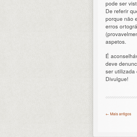
pode ser vis
De referir q
porque não e
erros ortogr
(provavelmen
aspetos.
É aconselháv
deve denunc
ser utilizad
Divulgue!
← Mais antigos