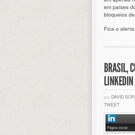
em países do
bloqueios d
Fica o alert
BRASIL, 
LINKEDIN
DAVID SO
por
TWEET