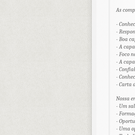
As compe
- Conhec
- Respon
- Boa c
- A capa
- Foco n
- A capa
- Confia
- Conhec
- Carta 
Nossa e
- Um sal
- Forma
- Oportu
- Uma o