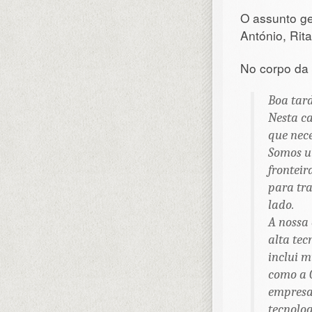
O assunto g
António, Rita
No corpo da
Boa tar
Nesta ca
que nec
Somos u
fronteir
para tr
lado.
A nossa
alta tec
inclui 
como a C
empresa
tecnolog