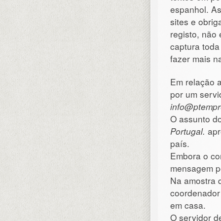
espanhol. As
sites e obrig
registo, não 
captura toda
fazer mais n
Em relação a
por um servi
info@ptemp
O assunto do
Portugal.
apr
país.
Embora o co
mensagem po
Na amostra 
coordenador 
em casa.
O servidor d