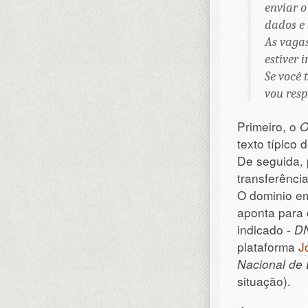
enviar o
dados e
As vagas
estiver 
Se você 
vou resp
Primeiro, o
O
texto típico 
De seguida, 
transferênci
O dominio em
aponta para
indicado -
D
plataforma
J
Nacional de 
situação).