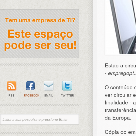
Estão a circ
-
empregopt.
O conteúdo d
ver circular
RSS
FACEBOOK
EMAIL
TWITTER
finalidade - 
transferênci
da Europa.
Cópia do em