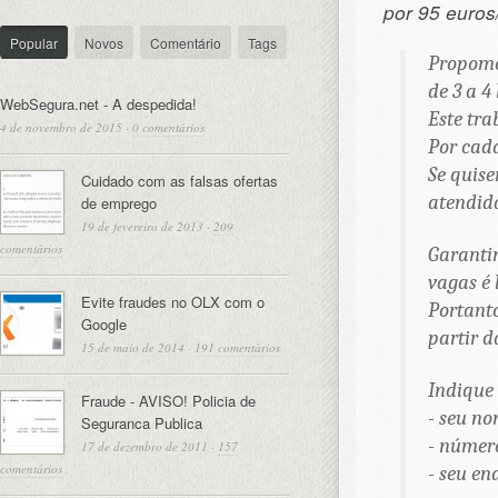
por 95 euros
Popular
Novos
Comentário
Tags
Propomos
de 3 a 4
WebSegura.net - A despedida!
Este tra
4 de novembro de 2015
·
0 comentários
Por cad
Se quis
Cuidado com as falsas ofertas
atendid
de emprego
19 de fevereiro de 2013
·
209
comentários
Garanti
vagas é 
Evite fraudes no OLX com o
Portant
Google
partir 
15 de maio de 2014
·
191 comentários
Indique
Fraude - AVISO! Policia de
- seu n
Seguranca Publica
- número
17 de dezembro de 2011
·
157
comentários
- seu en