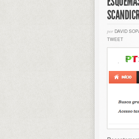
ESQUEMAS
SCANDICR
DAVID SO
por
TWEET