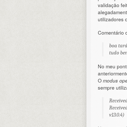
validação fe
alegadament
utilizadores
Comentário d
boa tar
tudo bem
No meu ponto
anteriorment
O
modus ope
sempre util
Receive
Receive
v13.0.4)