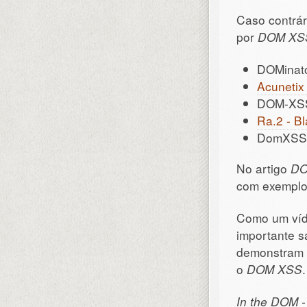
Caso contrár
por
DOM XS
DOMinato
Acunetix
DOM-XSS 
Ra.2 - 
DomXSSca
No artigo
DO
com exemplos
Como um víde
importante s
demonstram m
o
DOM XSS
.
In the DOM -