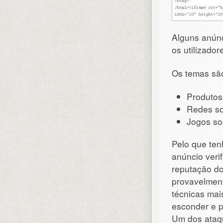
Alguns anún
os utilizado
Os temas são
Produtos
Redes so
Jogos so
Pelo que te
anúncio veri
reputação do
provavelment
técnicas mai
esconder e p
Um dos ataq