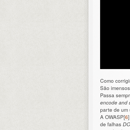
Como corrigi
São imensos 
Passa sempre
encode and s
parte de um u
A OWASP[
6
de falhas
DO