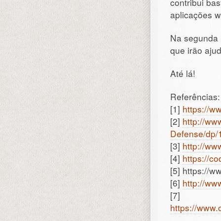
contribui ba
aplicações w
Na segunda p
que irão ajud
Até lá!
Referências:
[1]
https://
[2]
http://ww
Defense/dp
[3]
http://ww
[4]
https://c
[5] https:/
[6]
http://ww
[7]
https://www