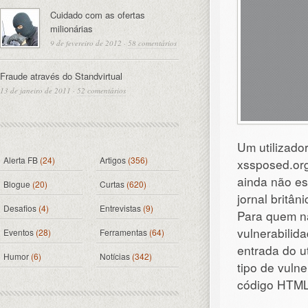
Cuidado com as ofertas
milionárias
9 de fevereiro de 2012
·
58 comentários
Fraude através do Standvirtual
13 de janeiro de 2011
·
52 comentários
Um utilizador
Alerta FB
(24)
Artigos
(356)
xssposed.or
ainda não es
Blogue
(20)
Curtas
(620)
jornal britâni
Desafios
(4)
Entrevistas
(9)
Para quem n
vulnerabilid
Eventos
(28)
Ferramentas
(64)
entrada do u
Humor
(6)
Notícias
(342)
tipo de vulne
código HTML 