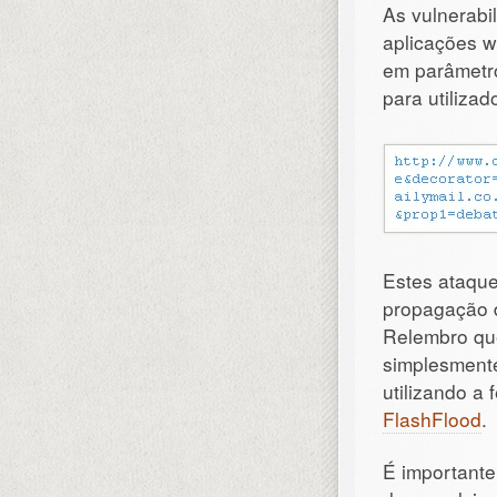
As vulnerabi
aplicações 
em parâmetro
para utilizad
Estes ataqu
propagação
Relembro qu
simplesment
utilizando a
FlashFlood
.
É importante