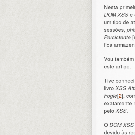
Nesta primei
DOM XSS
e 
um tipo de a
sessões,
phi
Persistente
[
fica armazen
Vou também 
este artigo.
Tive conhec
livro
XSS Att
Fogie
[
2
], co
exatamente n
pelo
XSS
.
O
DOM XSS
devido às r