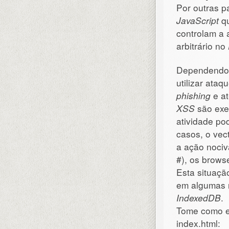
Por outras p
JavaScript
qu
controlam a 
arbitrário no
Dependendo d
utilizar ataq
phishing
e a
XSS
são exec
atividade po
casos, o vec
a ação nociv
#), os brows
Esta situaçã
em algumas 
IndexedDB
.
Tome como e
index.html: