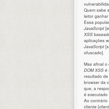
vulnerabilid
Quem sabe se
leitor ganhar
Essa popular
JavaScript
[e
XSS
basead
aplicações w
JavaScript
[s
ofuscado].
Mas afinal o
DOM XSS
é 
resultado d
browser da ví
que, a respo
é executado 
Ao contrário
cliente [
clien