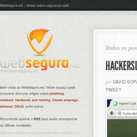
WebSegura.net » Notas sobre segurança web
Todos os pos
HACKERSL
DAVID SO
por
Bem-vindo ao WebSegura.net. Neste espaço pode
TWEET
encontrar diversos artigos sobre
,
phishing
,
,
,
,
malware
facebook
pen testing
fraude emprego
,
, entre outros.
defaces
DDoS
Recomendo assinar o
para assim acompanhar
RSS
as últimas novidades.