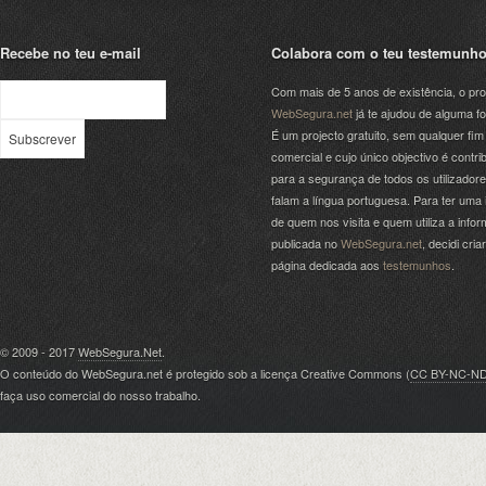
Recebe no teu e-mail
Colabora com o teu testemunh
Com mais de 5 anos de existência, o pro
WebSegura.net
já te ajudou de alguma f
É um projecto gratuito, sem qualquer fim
comercial e cujo único objectivo é contrib
para a segurança de todos os utilizador
falam a língua portuguesa. Para ter uma 
de quem nos visita e quem utiliza a info
publicada no
WebSegura.net
, decidi cri
página dedicada aos
testemunhos
.
© 2009 - 2017
WebSegura.Net
.
O conteúdo do WebSegura.net é protegido sob a licença Creative Commons (
CC BY-NC-N
faça uso comercial do nosso trabalho.