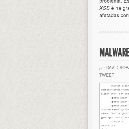
problema. Es
XSS
é na gr
afetadas co
MALWARE 
DAVID SO
por
TWEET