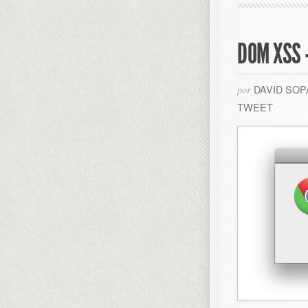
DOM XSS -
DAVID SO
por
TWEET