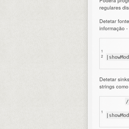
Poderá progr
regulares di
Detetar font
informação -
1
2
|showMod
Detetar sink
strings como
/
1
|showMod