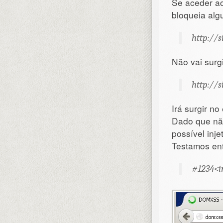
Se aceder ao
bloqueia alg
http://s
Não vai surg
http://s
Irá surgir no
Dado que não 
possível inj
Testamos ent
#1234<i