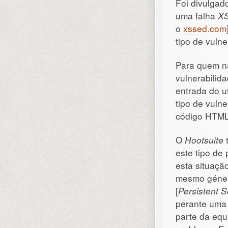
Foi divulgad
uma falha
X
o
xssed.com
tipo de vulne
Para quem n
vulnerabilid
entrada do u
tipo de vulne
código HTML 
O
Hootsuite
t
este tipo de
esta situaçã
mesmo género
[
Persistent 
perante uma
parte da eq