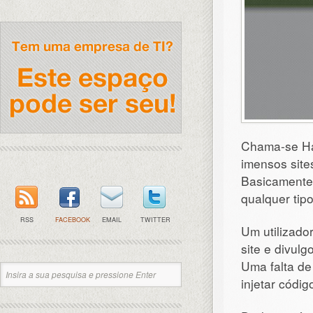
Chama-se Hac
imensos site
Basicamente 
qualquer tipo
RSS
FACEBOOK
EMAIL
TWITTER
Um utilizado
site e divul
Uma falta de 
injetar códi