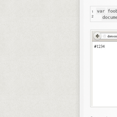
var
foo
1
2
docum