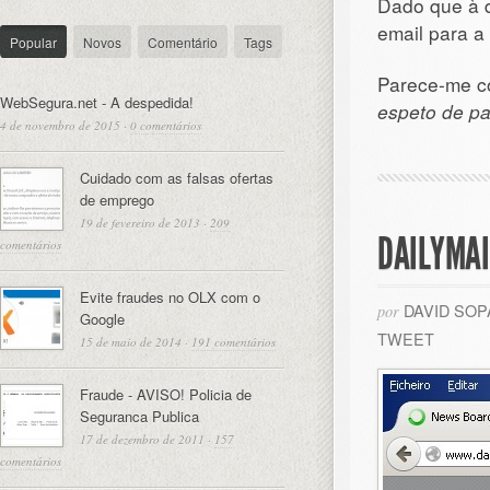
Dado que à d
email para a 
Popular
Novos
Comentário
Tags
Parece-me co
WebSegura.net - A despedida!
espeto de p
4 de novembro de 2015
·
0 comentários
Cuidado com as falsas ofertas
de emprego
19 de fevereiro de 2013
·
209
DAILYMAI
comentários
Evite fraudes no OLX com o
DAVID SO
por
Google
TWEET
15 de maio de 2014
·
191 comentários
Fraude - AVISO! Policia de
Seguranca Publica
17 de dezembro de 2011
·
157
comentários