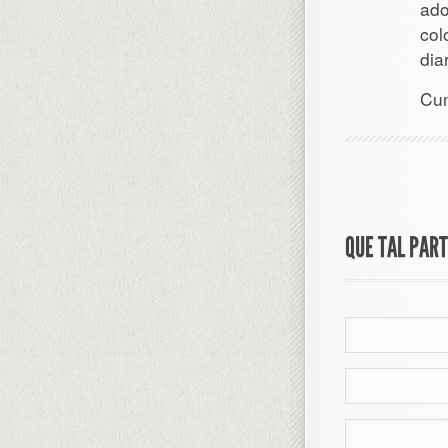
ado
col
dia
Cu
QUE TAL PAR