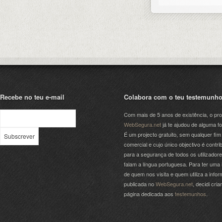
Recebe no teu e-mail
Colabora com o teu testemunh
Com mais de 5 anos de existência, o pro
WebSegura.net
já te ajudou de alguma f
É um projecto gratuito, sem qualquer fim
comercial e cujo único objectivo é contrib
para a segurança de todos os utilizador
falam a língua portuguesa. Para ter uma 
de quem nos visita e quem utiliza a info
publicada no
WebSegura.net
, decidi cri
página dedicada aos
testemunhos
.