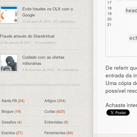
17
18
Evite fraudes no OLX com o
hea
19
Google
20
15 de maio de 2014
·
82 comentários
21
Fraude através do Standvirtual
ec
13 de janeiro de 2011
·
52 comentários
Cuidado com as ofertas
milionárias
De referir qu
9 de fevereiro de 2012
·
50 comentários
entrada da i
Uma cópia de
possível res
Alerta FB
(24)
Artigos
(354)
Achaste inte
Blogue
(19)
Curtas
(620)
Desafios
(4)
Entrevistas
(9)
Eventos
(27)
Ferramentas
(64)