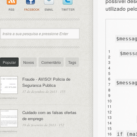
possível des
utilizado pel
RSS
FACEBOOK
EMAIL
TWITTER
$messa
1
$mess
2
Popular
Novos
Comentário
Tags
3
4
5
Fraude - AVISO! Policia de
6
$messa
7
Seguranca Publica
8
17 de dezembro de 2011
·
155
9
comentários
10
11
12
Cuidado com as falsas ofertas
13
de emprego
14
19 de fevereiro de 2013
·
152
15
comentários
16
if
(ma