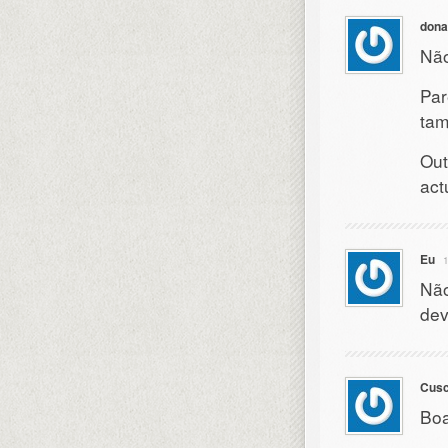
dona
Não
Par
tam
Out
act
Eu
Não
dev
Cusc
Boa