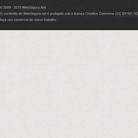
© 2009 - 2015
WebSegura.Net
.
O conteúdo do WebSegura.net é protegido sob a licença Creative Commons (
CC BY-NC-N
faça uso comercial do nosso trabalho.