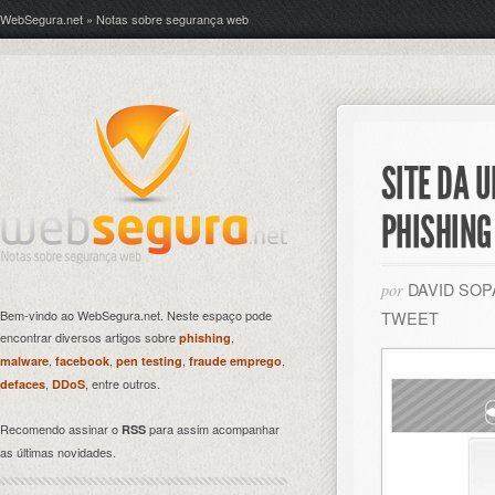
WebSegura.net » Notas sobre segurança web
SITE DA 
PHISHING
DAVID SO
por
Bem-vindo ao WebSegura.net. Neste espaço pode
TWEET
encontrar diversos artigos sobre
,
phishing
,
,
,
,
malware
facebook
pen testing
fraude emprego
,
, entre outros.
defaces
DDoS
Recomendo assinar o
para assim acompanhar
RSS
as últimas novidades.