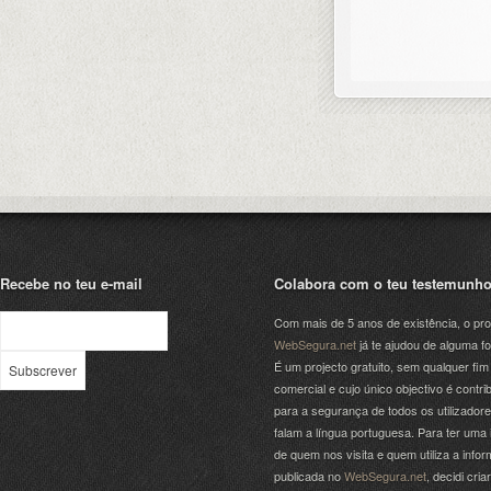
Recebe no teu e-mail
Colabora com o teu testemunh
Com mais de 5 anos de existência, o pro
WebSegura.net
já te ajudou de alguma f
É um projecto gratuito, sem qualquer fim
comercial e cujo único objectivo é contrib
para a segurança de todos os utilizador
falam a língua portuguesa. Para ter uma 
de quem nos visita e quem utiliza a info
publicada no
WebSegura.net
, decidi cri