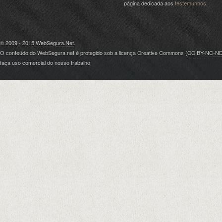
página dedicada aos
testemunhos
.
© 2009 - 2015
WebSegura.Net
.
O conteúdo do WebSegura.net é protegido sob a licença Creative Commons (
CC BY-NC-N
faça uso comercial do nosso trabalho.