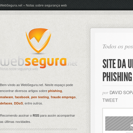
WebSegura.net » Notas sobre segurança web
Todos os pos
SITE DA 
PHISHING
Bem-vindo ao WebSegura.net. Neste espaço pode
encontrar diversos artigos sobre
,
phishing
DAVID SO
por
,
,
,
,
malware
facebook
pen testing
fraude emprego
TWEET
,
, entre outros.
defaces
DDoS
Recomendo assinar o
para assim acompanhar
RSS
as últimas novidades.