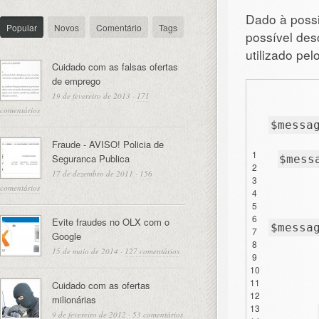
Dado à possi
Popular
Novos
Comentário
Tags
possível des
utilizado pel
Cuidado com as falsas ofertas
de emprego
19 de fevereiro de 2013
·
171
comentários
$messa
Fraude - AVISO! Policia de
1
Seguranca Publica
$mess
2
17 de dezembro de 2011
·
156
3
comentários
4
5
6
Evite fraudes no OLX com o
$messa
7
Google
8
15 de maio de 2014
·
127 comentários
9
10
11
Cuidado com as ofertas
12
milionárias
13
9 de fevereiro de 2012
·
53 comentários