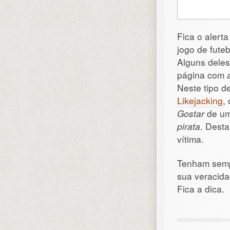
Fica o alert
jogo de fute
Alguns dele
página com
Neste tipo 
Likejacking
,
Gostar
de um
pirata
. Dest
vítima.
Tenham semp
sua veracida
Fica a dica.