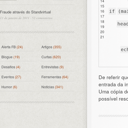
14
15
16
if
(ma
Fraude através do Standvirtual
17
13 de janeiro de 2011
·
52 comentários
18
hea
19
20
21
Alerta FB
(24)
Artigos
(355)
ec
Blogue
(19)
Curtas
(620)
Desafios
(4)
Entrevistas
(9)
De referir qu
Eventos
(27)
Ferramentas
(64)
entrada da i
Humor
(6)
Notícias
(341)
Uma cópia de
possível res