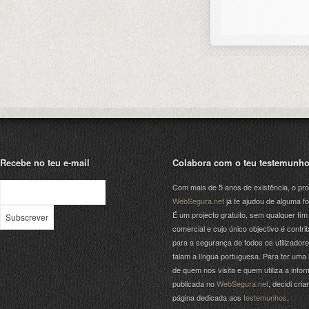
Recebe no teu e-mail
Colabora com o teu testemunh
Com mais de 5 anos de existência, o pro
WebSegura.net
já te ajudou de alguma f
É um projecto gratuito, sem qualquer fim
comercial e cujo único objectivo é contrib
para a segurança de todos os utilizador
falam a língua portuguesa. Para ter uma 
de quem nos visita e quem utiliza a info
publicada no
WebSegura.net
, decidi cri
página dedicada aos
testemunhos
.