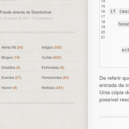
14
15
16
if
(ma
Fraude através do Standvirtual
17
13 de janeiro de 2011
·
52 comentários
18
hea
19
20
21
Alerta FB
(24)
Artigos
(355)
ec
Blogue
(19)
Curtas
(620)
Desafios
(4)
Entrevistas
(9)
De referir qu
Eventos
(27)
Ferramentas
(64)
entrada da i
Humor
(6)
Notícias
(341)
Uma cópia de
possível res