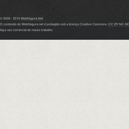
© 2009 - 2015
WebSegura.Net
.
O conteúdo do WebSegura.net é protegido sob a licença Creative Commons (
CC BY-NC-N
faça uso comercial do nosso trabalho.