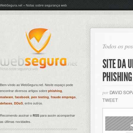
WebSegura.net » Notas sobre segurança web
Todos os pos
SITE DA 
PHISHING
Bem-vindo ao WebSegura.net. Neste espaço pode
encontrar diversos artigos sobre
,
phishing
DAVID SO
por
,
,
,
,
malware
facebook
pen testing
fraude emprego
TWEET
,
, entre outros.
defaces
DDoS
Recomendo assinar o
para assim acompanhar
RSS
as últimas novidades.