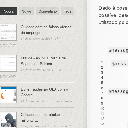
Dado à possi
Popular
Novos
Comentário
Tags
possível des
utilizado pel
Cuidado com as falsas ofertas
de emprego
19 de fevereiro de 2013
·
171
comentários
$messa
Fraude - AVISO! Policia de
1
Seguranca Publica
$mess
2
17 de dezembro de 2011
·
156
3
comentários
4
5
6
Evite fraudes no OLX com o
$messa
7
Google
8
15 de maio de 2014
·
127 comentários
9
10
11
Cuidado com as ofertas
12
milionárias
13
9 de fevereiro de 2012
·
53 comentários