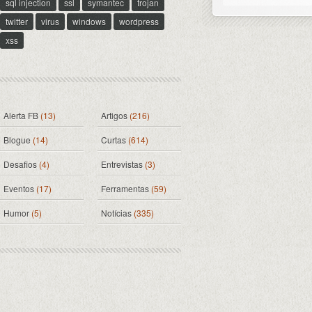
sql injection
ssl
symantec
trojan
twitter
virus
windows
wordpress
xss
Alerta FB
(13)
Artigos
(216)
Blogue
(14)
Curtas
(614)
Desafios
(4)
Entrevistas
(3)
Eventos
(17)
Ferramentas
(59)
Humor
(5)
Notícias
(335)