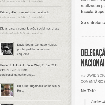
17 de dezembro de 2011
·
1 comentário
realizados p
Escola Super
Privacy Alert! - evento no Facebook
15 de dezembro de 2011
·
0 comentários
Se entretanto
Dicas para a comunicação social nos chats
8 de dezembro de 2011
·
0 comentários
David Sopas: Obrigado Helder,
por ter partilhado mais um
DELEGAÇÃ
esquema....
NACIONAI
Helder S. Antoniotti: .Date: Wed, 21 Dec 2011
21:55:05 +0100 From:
servicesbillgates@orange...
DAVID SO
por
COMENTÁRIO
Rui Cruz: Tugaleaks for the win. ;)
No TeK:
Rui...
Vários s