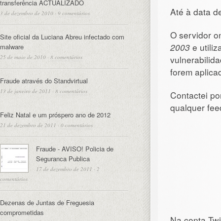
transferência ACTUALIZADO
Até à data d
3 de dezembro de 2010
·
9 comentários
O servidor o
Site oficial da Luciana Abreu infectado com
2003
e utili
malware
25 de maio de 2010
·
8 comentários
vulnerabilida
forem aplica
Fraude através do Standvirtual
13 de janeiro de 2011
·
8 comentários
Contactei po
qualquer fee
Feliz Natal e um próspero ano de 2012
21 de dezembro de 2011
·
0 comentários
Fraude - AVISO! Policia de
Seguranca Publica
17 de dezembro de 2011
·
2
comentários
Dezenas de Juntas de Freguesia
comprometidas
Na conta Twi