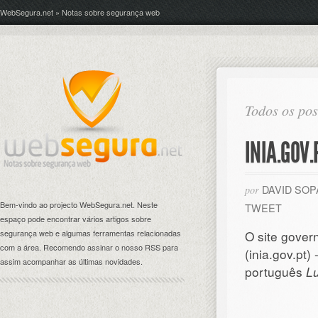
WebSegura.net » Notas sobre segurança web
Todos os pos
INIA.GOV
DAVID SO
por
Bem-vindo ao projecto WebSegura.net. Neste
TWEET
espaço pode encontrar vários artigos sobre
segurança web e algumas ferramentas relacionadas
O site gover
com a área. Recomendo assinar o nosso RSS para
(inia.gov.pt
assim acompanhar as últimas novidades.
português
Lu