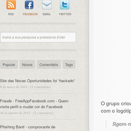
RSS
FACEBOOK
EMAIL
TWITTER
Popular
Novos
Comentário
Tags
Site das Novas Oportunidades foi “hackado”
6 de março de 2010
·
12 comentários
Fraude - FreeAppFacebook.com - Quem
O grupo crio
visita perfil e mudar cor do Facebook
com o logót
16 de janeiro de 2011
·
12 comentários
Sigam-n
Phishing Banif - comprovante de