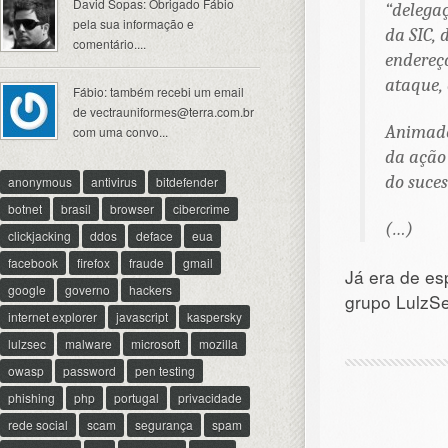
David Sopas: Obrigado Fábio
“delega
pela sua informação e
da SIC, 
comentário....
endereço
ataque,
Fábio: também recebi um email
de
vectrauniformes@terra.com.br
Animado
com uma convo...
da ação
do suces
anonymous
antivirus
bitdefender
botnet
brasil
browser
cibercrime
(…)
clickjacking
ddos
deface
eua
facebook
firefox
fraude
gmail
Já era de es
google
governo
hackers
grupo LulzS
internet explorer
javascript
kaspersky
lulzsec
malware
microsoft
mozilla
owasp
password
pen testing
phishing
php
portugal
privacidade
rede social
scam
segurança
spam