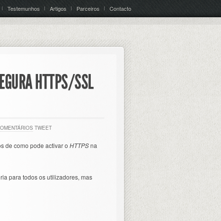
Testemunhos
Artigos
Parceiros
Contacto
SEGURA HTTPS/SSL
COMENTÁRIOS
TWEET
os de como pode activar o
HTTPS
na
ia para todos os utilizadores, mas