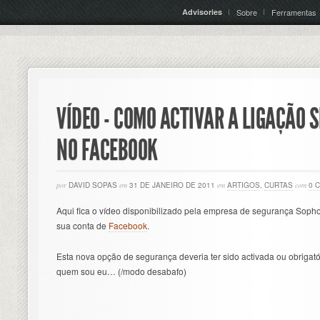
Advisories
Sobre
Ferramentas
VÍDEO - COMO ACTIVAR A LIGAÇÃO 
NO FACEBOOK
por
DAVID SOPAS
em
31 DE JANEIRO DE 2011
em
ARTIGOS
,
CURTAS
com
0 
Aqui fica o vídeo disponibilizado pela empresa de segurança Soph
sua conta de
Facebook
.
Esta nova opção de segurança deveria ter sido activada ou obrigatór
quem sou eu… (/modo desabafo)