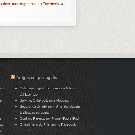
phos para segurança no Facebook
→
Artigos em português
ita,
Cidadania Digital: Escocesa de 9 Anos
Dá Exemplo
es
Bullying, Cyberbullying e Mobbing
Segurança da Internet - Uma abordagem
à situação europeia!
s
Controlo Parental no iPhone, iPad e iPod
ras
O fenómeno do Phishing no Facebook
a