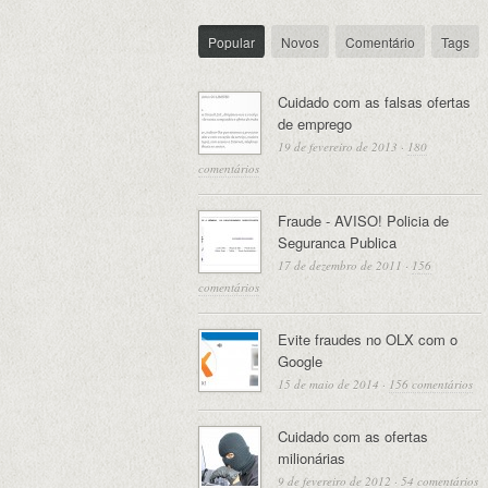
Popular
Novos
Comentário
Tags
Cuidado com as falsas ofertas
de emprego
19 de fevereiro de 2013
·
180
comentários
Fraude - AVISO! Policia de
Seguranca Publica
17 de dezembro de 2011
·
156
comentários
Evite fraudes no OLX com o
Google
15 de maio de 2014
·
156 comentários
Cuidado com as ofertas
milionárias
9 de fevereiro de 2012
·
54 comentários