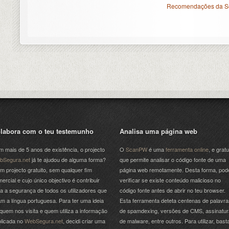
Recomendações da So
labora com o teu testemunho
Analisa uma página web
 mais de 5 anos de existência, o projecto
O
ScanPW
é uma
ferramenta online
, e gratu
bSegura.net
já te ajudou de alguma forma?
que permite analisar o código fonte de uma
m projecto gratuito, sem qualquer fim
página web remotamente. Desta forma, pod
ercial e cujo único objectivo é contribuir
verificar se existe conteúdo malicioso no
a a segurança de todos os utilizadores que
código fonte antes de abrir no teu browser.
am a língua portuguesa. Para ter uma ideia
Esta ferramenta deteta centenas de palavra
quem nos visita e quem utiliza a informação
de spamdexing, versões de CMS, assinatu
licada no
WebSegura.net
, decidi criar uma
de malware, entre outros. Para utilizar, bast