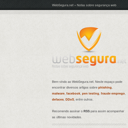
WebSegura.net » Notas sobre segurança web
Bem-vindo ao WebSegura.net. Neste espaço pode
encontrar diversos artigos sobre
,
phishing
,
,
,
,
malware
facebook
pen testing
fraude emprego
,
, entre outros.
defaces
DDoS
Recomendo assinar o
para assim acompanhar
RSS
as últimas novidades.