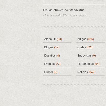
Fraude através do Standvirtual
13 de janeiro de 2011
·
52 comentários
Alerta FB
(24)
Artigos
(356)
Blogue
(19)
Curtas
(620)
Desafios
(4)
Entrevistas
(9)
Eventos
(27)
Ferramentas
(64)
Humor
(6)
Notícias
(342)