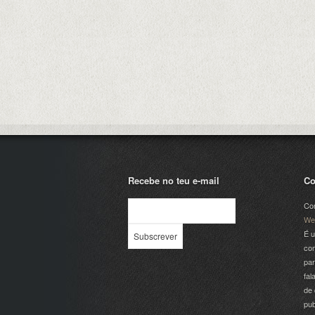
Recebe no teu e-mail
Co
Com
We
É u
com
par
fal
de 
pub