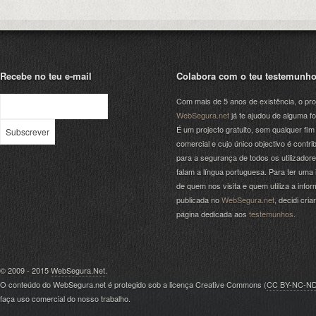
Recebe no teu e-mail
Colabora com o teu testemunh
Com mais de 5 anos de existência, o pro
WebSegura.net
já te ajudou de alguma f
É um projecto gratuito, sem qualquer fim
comercial e cujo único objectivo é contrib
para a segurança de todos os utilizador
falam a língua portuguesa. Para ter uma 
de quem nos visita e quem utiliza a info
publicada no
WebSegura.net
, decidi cri
página dedicada aos
testemunhos
.
© 2009 - 2015
WebSegura.Net
.
O conteúdo do WebSegura.net é protegido sob a licença Creative Commons (
CC BY-NC-N
faça uso comercial do nosso trabalho.