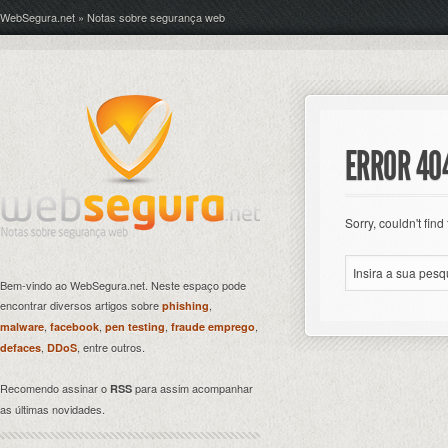
WebSegura.net » Notas sobre segurança web
ERROR 40
Sorry, couldn't find
Bem-vindo ao WebSegura.net. Neste espaço pode
encontrar diversos artigos sobre
,
phishing
,
,
,
,
malware
facebook
pen testing
fraude emprego
,
, entre outros.
defaces
DDoS
Recomendo assinar o
para assim acompanhar
RSS
as últimas novidades.