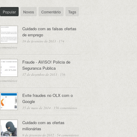
Popular
Novos
Comentário
Tags
Cuidado com as falsas ofertas
de emprego
19 de fevereiro de 2013
·
174
comentários
Fraude - AVISO! Policia de
Seguranca Publica
17 de dezembro de 2011
·
156
comentários
Evite fraudes no OLX com o
Google
15 de maio de 2014
·
156 comentários
Cuidado com as ofertas
milionárias
9 de fevereiro de 2012
·
54 comentários