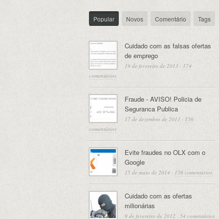
Popular
Novos
Comentário
Tags
Cuidado com as falsas ofertas
de emprego
19 de fevereiro de 2013
·
174
comentários
Fraude - AVISO! Policia de
Seguranca Publica
17 de dezembro de 2011
·
156
comentários
Evite fraudes no OLX com o
Google
15 de maio de 2014
·
156 comentários
Cuidado com as ofertas
milionárias
9 de fevereiro de 2012
·
54 comentários