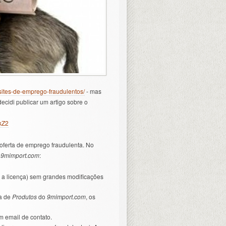
sites-de-emprego-fraudulentos/
- mas
ecidi publicar um artigo sobre o
kZ2
oferta de emprego fraudulenta. No
o
9mimport.com
:
 a licença) sem grandes modificações
na de
Produtos
do
9mimport.com
, os
m email de contato.