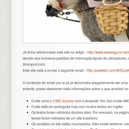
Já tinha referenciado este site no artigo -
http://www.websegura.net/
devido aos inúmeros pedidos de informação/ajuda de utilizadores, d
9mimport.com
.
Este site está a enviar o seguinte email -
http://pastebin.com/8XCpw
O conteúdo do email por si só já demonstra alegadamente ser uma 
entanto, posso descrever mais informações sobre o que analisei n
O site corre o
CMS Joomla!
com a
template Yoo Eat
(custa 49€
O site está em português mas com muitos textos em inglês
Os textos foram retirados doutros sites. Por exemplo, na pági
textos foram retirados de um site brasileiro
Os contatos no site estão incompletos. Não existe telefone, ne