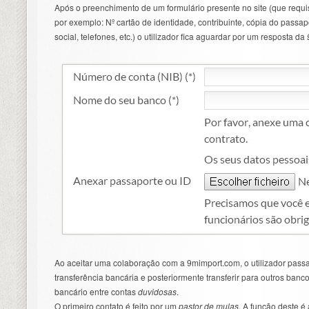
Após o preenchimento de um formulário presente no site (que requi
por exemplo: Nº cartão de identidade, contribuinte, cópia do passa
social, telefones, etc.) o utilizador fica aguardar por um resposta da
Ao aceitar uma colaboração com a 9mimport.com, o utilizador passa
transferência bancária e posteriormente transferir para outros banco
bancário entre contas
duvidosas
.
O primeiro contato é feito por um
pastor de mulas
. A função deste é 