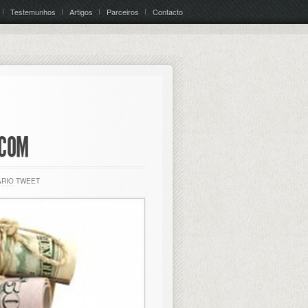
Testemunhos
Artigos
Parceiros
Contacto
.COM
ÁRIO
TWEET