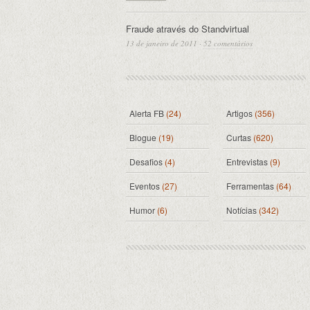
Fraude através do Standvirtual
13 de janeiro de 2011
·
52 comentários
Alerta FB
(24)
Artigos
(356)
Blogue
(19)
Curtas
(620)
Desafios
(4)
Entrevistas
(9)
Eventos
(27)
Ferramentas
(64)
Humor
(6)
Notícias
(342)