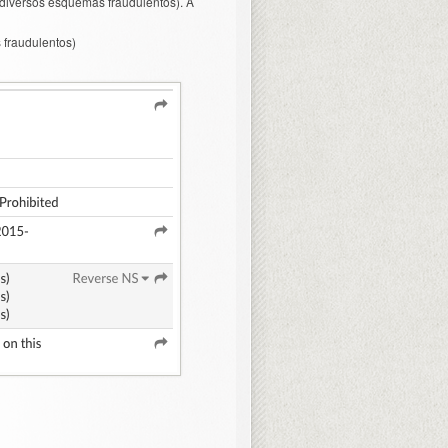
 diversos esquemas fraudulentos). A
 fraudulentos)