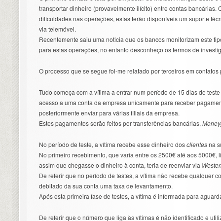
transportar dinheiro (provavelmente ilícito) entre contas bancárias.
dificuldades nas operações, estas terão disponíveis um suporte técn
via telemóvel.
Recentemente saiu uma noticia que os bancos monitorizam este tipo 
para estas operações, no entanto desconheço os termos de investi
O processo que se segue foi-me relatado por terceiros em contato
Tudo começa com a vítima a entrar num período de 15 dias de teste 
acesso a uma conta da empresa unicamente para receber pagament
posteriormente enviar para várias filiais da empresa.
Estes pagamentos serão feitos por transferências bancárias,
Money
No período de teste, a vítima recebe esse dinheiro dos
clientes
na s
No primeiro recebimento, que varia entre os 2500€ até aos 5000€, 
assim que chegasse o dinheiro à conta, teria de reenviar via
Wester
De referir que no período de testes, a vítima não recebe qualquer 
debitado da sua conta uma taxa de levantamento.
Após esta primeira fase de testes, a vítima é informada para aguarda
De referir que o número que liga às vítimas é não identificado e u