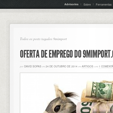
Advisories
Sobre
Ferramentas
Todos os posts tagados 9mimport
OFERTA DE EMPREGO DO 9MIMPORT
por
DAVID SOPAS
em
24 DE OUTUBRO DE 2014
em
ARTIGOS
com
1 COMENT