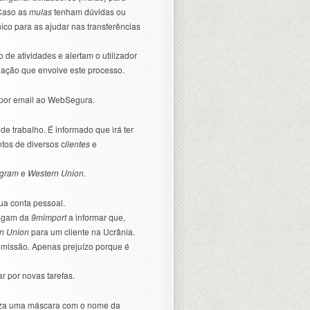
 Caso as
mulas
tenham dúvidas ou
ico para as ajudar nas transferências
de atividades e alertam o utilizador
gação que envolve este processo.
s por email ao WebSegura.
de trabalho. É informado que irá ter
os de diversos c
lientes
e
gram
e
Western Union
.
ua conta pessoal.
ligam da
9mimport
a informar que,
n Union
para um cliente na Ucrânia.
comissão. Apenas prejuízo porque é
r por novas tarefas.
tiliza uma máscara com o nome da