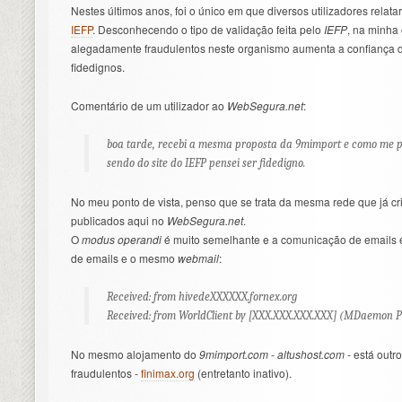
Nestes últimos anos, foi o único em que diversos utilizadores relat
IEFP
. Desconhecendo o tipo de validação feita pelo
IEFP
, na minha
alegadamente fraudulentos neste organismo aumenta a confiança do
fidedignos.
Comentário de um utilizador ao
WebSegura.net
:
boa tarde, recebi a mesma proposta da 9mimport e como me 
sendo do site do IEFP pensei ser fidedigno.
No meu ponto de vista, penso que se trata da mesma rede que já cri
publicados aqui no
WebSegura.net
.
O
modus operandi
é muito semelhante e a comunicação de emails 
de emails e o mesmo
webmail
:
Received: from hivedeXXXXXX.fornex.org
Received: from WorldClient by [XXX.XXX.XXX.XXX] (MDaemon P
No mesmo alojamento do
9mimport.com
-
altushost.com
- está outro
fraudulentos -
finimax.org
(entretanto inativo).