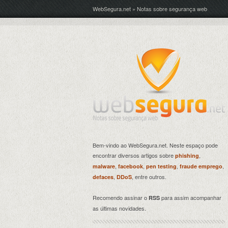
WebSegura.net » Notas sobre segurança web
Bem-vindo ao WebSegura.net. Neste espaço pode
encontrar diversos artigos sobre
,
phishing
,
,
,
,
malware
facebook
pen testing
fraude emprego
,
, entre outros.
defaces
DDoS
Recomendo assinar o
para assim acompanhar
RSS
as últimas novidades.