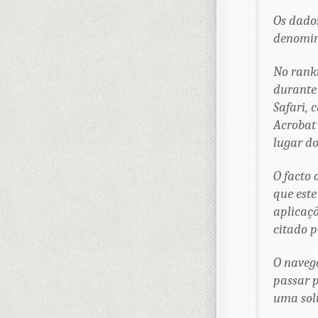
Os dados
denomin
No
rank
durante 
Safari, 
Acrobat 
lugar do
O facto 
que este
aplicaçõ
citado 
O navega
passar 
uma solu