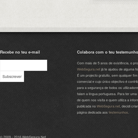
Recebe no teu e-mail
Colabora com o teu testemunh
Com mais de 5 anos de existência, o pro
WebSegura.net
já te ajudou de alguma f
É um projecto gratuito, sem qualquer fim
comercial e cujo único objectivo é contrib
para a segurança de todos os utilizador
falam a língua portuguesa. Para ter uma 
de quem nos visita e quem utiliza a info
publicada no
WebSegura.net
, decidi cri
página dedicada aos
testemunhos
.
© 2009 - 2016
WebSegura.Net
.