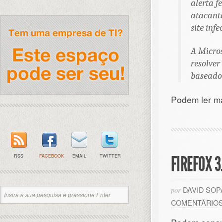
alerta f
atacante
site infe
A Micros
resolver
baseado
Podem ler m
RSS
FACEBOOK
EMAIL
TWITTER
FIREFOX 
DAVID SO
por
COMENTÁRIO