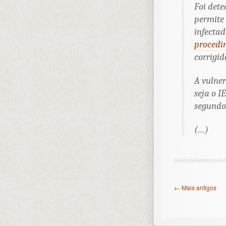
Foi dete
permite
infectad
procedi
corrigid
A vulner
seja o I
segundo 
(…)
← Mais antigos