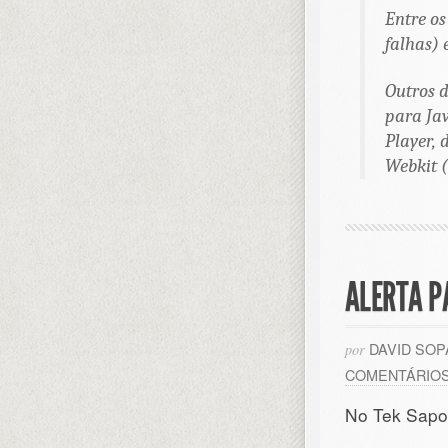
Entre os
falhas) 
Outros d
para Jav
Player, 
Webkit (
ALERTA P
DAVID SO
por
COMENTÁRIO
No Tek Sapo