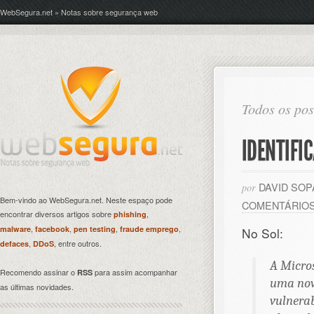
WebSegura.net » Notas sobre segurança web
Todos os pos
IDENTIFI
DAVID SO
por
Bem-vindo ao WebSegura.net. Neste espaço pode
COMENTÁRIO
encontrar diversos artigos sobre
,
phishing
,
,
,
,
malware
facebook
pen testing
fraude emprego
No Sol:
,
, entre outros.
defaces
DDoS
A Micros
Recomendo assinar o
para assim acompanhar
RSS
uma nov
as últimas novidades.
vulnerab