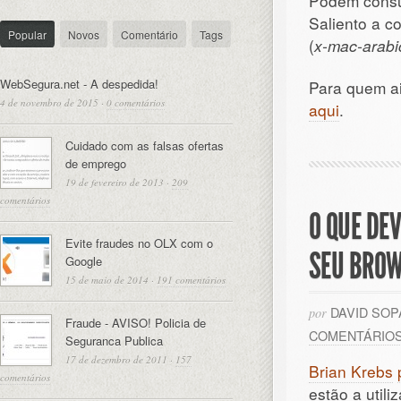
Podem consul
Saliento a c
Popular
Novos
Comentário
Tags
(
x-mac-arabi
WebSegura.net - A despedida!
Para quem a
4 de novembro de 2015
·
0 comentários
aqui
.
Cuidado com as falsas ofertas
de emprego
19 de fevereiro de 2013
·
209
comentários
O QUE DE
Evite fraudes no OLX com o
SEU BRO
Google
15 de maio de 2014
·
191 comentários
DAVID SO
por
Fraude - AVISO! Policia de
COMENTÁRIO
Seguranca Publica
17 de dezembro de 2011
·
157
Brian Krebs
comentários
estão a util