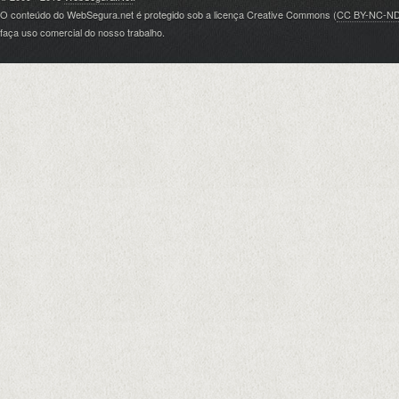
O conteúdo do WebSegura.net é protegido sob a licença Creative Commons (
CC BY-NC-N
faça uso comercial do nosso trabalho.