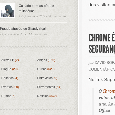
dos visitante
Cuidado com as ofertas
milionárias
9 de fevereiro de 2012
·
58 comentários
Fraude através do Standvirtual
13 de janeiro de 2011
·
52 comentários
CHROME É
SEGURANÇ
Alerta FB
(24)
Artigos
(356)
DAVID SO
por
COMENTÁRIO
Blogue
(20)
Curtas
(620)
Desafios
(4)
Entrevistas
(9)
No Tek Sapo
Eventos
(28)
Ferramentas
(64)
O
Chro
Humor
(6)
Notícias
(342)
vulnerab
ano. Ao
Office.