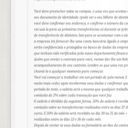
Você deve preencher todos os campos, e uma vez que aceitou 
seu documento de identidade (pode ser o seu bilhete de ident
você deve confirmar seu endereço, e confirme o número da co
vai usá-lo para as primeiras transferências só durante os prime
de transferência de dinheiro. Isto para se acostumar com o sis
a empresa irá fornecer-lhe uma conta bancária ligada à empr
serão confidenciais e protegidos no banco de dados da empresa
que tenham sido verificados pelo nosso departamento financei
Assim que enviar o contrato para você, vamos dar-lhe um link
acompanhamento de seu contrato. Lembre-se que uma vez pre
chamá-lo a qualquer momento para começar.
Você vai começar a trabalhar em um período de pelo menos 
muito mais cedo) após recebermos seus dados e confirmar qu
período de teste, o salário será o mesmo que qualquer trabalh
comissão de 2% sobre cada transação que você faz
O salário é dividido da seguinte forma. 50% do salário é rece
comissão sobre as transferências realizadas entre os dias 27 
curso. E 50% do salário será recebido no dia 30 ou 31 do mês 
realizadas entre os dias 12 e 26 de cada mês.
Depois de enviar os seus dados no formulário on-line do contr