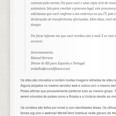
contrato pelo correio. Um para você e uma cópia terá de reenv
assinatura. Isto para concluir o processo legal, este process
solicitamos que você confirme o seu endereço no seu CV, pois 
declarações de transferências efectuadas. Além disso, você te
desejar.
Por favor informe-me que você recebeu este e-mail. E se você 
escrever.
Atenciosamente,
Manuel Serrano
Diretor de RH para Espanha e Portugal
trabalho@scandifinance.net
Os sites são clonados e contem muitas imagens retiradas de sites re
Alguns alojados no mesmo servidor web e outros com o mesmo ser
Posso afirmar que provavelmente pertence tudo ao mesmo grupo. T
serem oriundos de países como a Rússia e a Ucrânia devido ao
mo
Os contatos são feitos por email e com identidades falsas. Os utili
fornex.org
com o
webmail WorldClient
(habitual neste género de fra