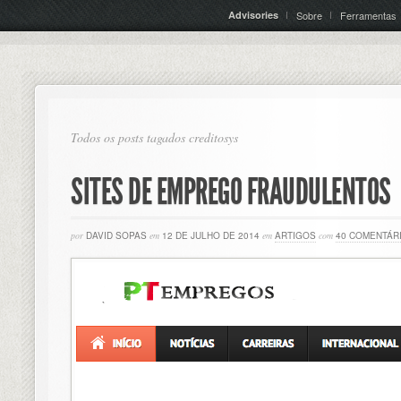
Advisories
Sobre
Ferramentas
Todos os posts tagados creditosys
SITES DE EMPREGO FRAUDULENTOS
por
DAVID SOPAS
em
12 DE JULHO DE 2014
em
ARTIGOS
com
40 COMENTÁR