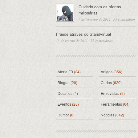
Cuidado com as ofertas
milionárias
9 de fevereiro de 2012
·
58 comentários
Fraude através do Standvirtual
13 de janeiro de 2011
·
52 comentários
Alerta FB
(24)
Artigos
(356)
Blogue
(20)
Curtas
(620)
Desafios
(4)
Entrevistas
(9)
Eventos
(28)
Ferramentas
(64)
Humor
(6)
Notícias
(342)