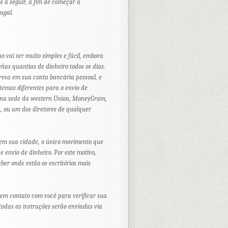
s a seguir, a fim de começar a
ugal.
o vai ser muito simples e fácil, embora
as quantias de dinheiro todos os dias.
resa em sua conta bancária pessoal, e
stemas diferentes para o envio de
, na sede da western Union, MoneyGram,
s, ou um dos diretores de qualquer
r em sua cidade, o único movimento que
de envio de dinheiro. Por este motivo,
ber onde estão os escritórios mais
em contato com você para verificar sua
todas as instruções serão enviadas via