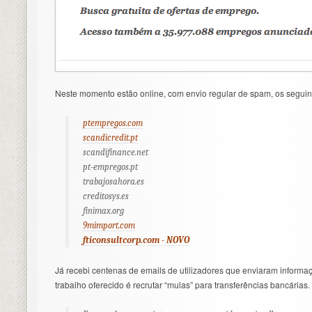
Neste momento estão online, com envio regular de spam, os segui
ptempregos.com
scandicredit.pt
scandifinance.net
pt-empregos.pt
trabajosahora.es
creditosys.es
finimax.org
9mimport.com
fticonsultcorp.com - NOVO
Já recebi centenas de emails de utilizadores que enviaram informaç
trabalho oferecido é recrutar “mulas” para transferências bancárias.