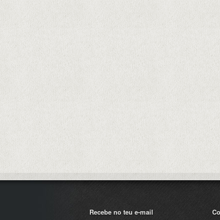
Recebe no teu e-mail
Co