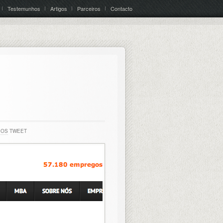
Testemunhos
Artigos
Parceiros
Contacto
IOS
TWEET