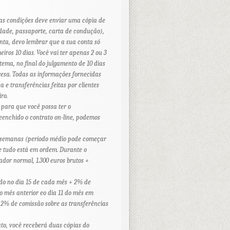
as condições deve enviar uma cópia de
idade, passaporte, carta de condução),
nta, devo lembrar que a sua conta só
iros 10 dias. Você vai ter apenas 2 ou 3
tema, no final do julgamento de 10 dias
esa. Todas as informações fornecidas
 e transferências feitas por clientes
ro.
 para que você possa ter o
enchido o contrato on-line, podemos
2 semanas (período médio pode começar
e tudo está em ordem. Durante o
ador normal, 1.300 euros brutos +
bido no dia 15 de cada mês + 2% de
do mês anterior eo dia 11 do mês em
+ 2% de comissão sobre as transferências
ato, você receberá duas cópias do