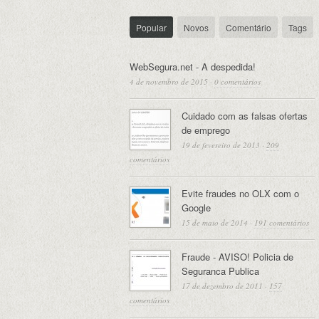
Popular
Novos
Comentário
Tags
WebSegura.net - A despedida!
4 de novembro de 2015
·
0 comentários
Cuidado com as falsas ofertas
de emprego
19 de fevereiro de 2013
·
209
comentários
Evite fraudes no OLX com o
Google
15 de maio de 2014
·
191 comentários
Fraude - AVISO! Policia de
Seguranca Publica
17 de dezembro de 2011
·
157
comentários