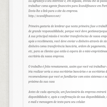
Eu agradeço o seu interesse e, em seguida, enviou-lhe os passo
trabalhar como agente financeiro para Scandifinance em Port
Envio-lhe o link para o site da empresa.
http://scandifinance.net/
Primeiro gostaria de lembrar que nesta primeira fase o trabalh
de grande responsabilidade, porque você deve gestionarpequeñ
A sua principal missão é receber transferências de nossa emp
após o recebimento, você deve enviar o dinheiro através de si
dinheiro como: transferência bancária, ordem de pagamento
etc, para os clientes que estão à espera de o mini-empréstimo
escritório da nossa empresa.
O trabalho é feito remotamente, assim que você vai trabalha
iria realizar seria a seus escritórios bancários e os escritórios 
recomendamos que você se familiarize com estes sistemas e sa
próximo da sua casa
Antes de cada operação, um funcionário da empresa entrará 
disponibilidade e, após a confirmação de sua disponibilidade, 
e-mail e mensagem de texto para seu celular.