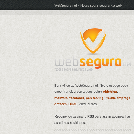
WebSegura.net » Notas sobre segurança web
Bem-vindo ao WebSegura.net. Neste espaço pode
encontrar diversos artigos sobre
,
phishing
,
,
,
,
malware
facebook
pen testing
fraude emprego
,
, entre outros.
defaces
DDoS
Recomendo assinar o
para assim acompanhar
RSS
as últimas novidades.