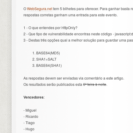
O
WebSegura.net
tem 5 bilhetes para oferecer. Para ganhar basta r
respostas corretas ganham uma entrada para este evento.
1 - O que entendes por HttpOnly?
2 - Que tipo de vulnerabilidade encontras neste código - javascript:
3 - Destas três opções qual a melhor solução para guardar uma p
1. BASE64(MD5)
2. SHA1+SALT
3. BASE64(SHA1)
As respostas devem ser enviadas via comentário a este artigo.
Os resultados serão publicados esta
6ª feira à noite
.
Vencedores
:
- Miguel
- Ricardo
- Tiago
- Hugo