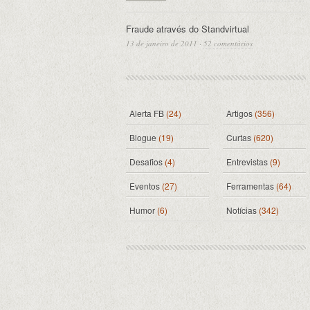
Fraude através do Standvirtual
13 de janeiro de 2011
·
52 comentários
Alerta FB
(24)
Artigos
(356)
Blogue
(19)
Curtas
(620)
Desafios
(4)
Entrevistas
(9)
Eventos
(27)
Ferramentas
(64)
Humor
(6)
Notícias
(342)