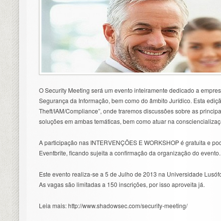
O Security Meeting será um evento inteiramente dedicado a empresa
Segurança da Informação, bem como do âmbito Jurídico. Esta ediçã
Theft/IAM/Compliance”, onde traremos discussões sobre as principa
soluções em ambas temáticas, bem como atuar na consciencializaçã
A participação nas INTERVENÇÕES E WORKSHOP é gratuita e poder
Eventbrite, ficando sujeita a confirmação da organização do evento.
Este evento realiza-se a 5 de Julho de 2013 na Universidade Lusófo
As vagas são limitadas a 150 inscrições, por isso aproveita já.
Leia mais: http://www.shadowsec.com/security-meeting/