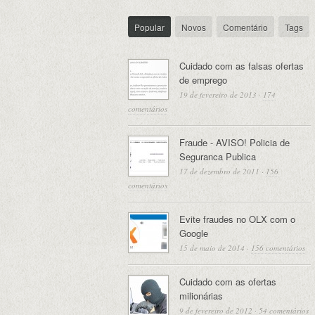
Popular
Novos
Comentário
Tags
Cuidado com as falsas ofertas
de emprego
19 de fevereiro de 2013
·
174
comentários
Fraude - AVISO! Policia de
Seguranca Publica
17 de dezembro de 2011
·
156
comentários
Evite fraudes no OLX com o
Google
15 de maio de 2014
·
156 comentários
Cuidado com as ofertas
milionárias
9 de fevereiro de 2012
·
54 comentários