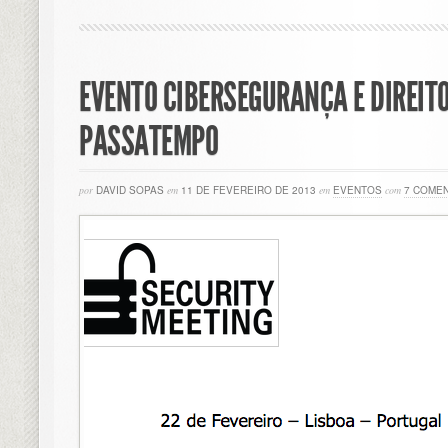
EVENTO CIBERSEGURANÇA E DIREIT
PASSATEMPO
por
DAVID SOPAS
em
11 DE FEVEREIRO DE 2013
em
EVENTOS
com
7 COME