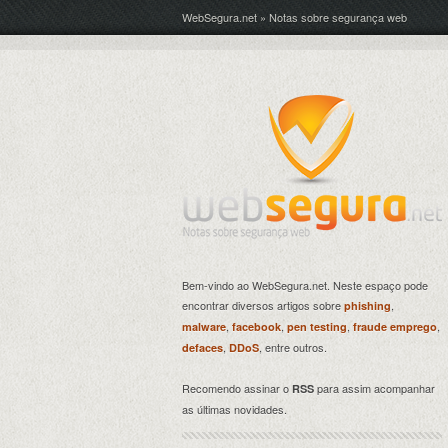
WebSegura.net » Notas sobre segurança web
Bem-vindo ao WebSegura.net. Neste espaço pode
encontrar diversos artigos sobre
,
phishing
,
,
,
,
malware
facebook
pen testing
fraude emprego
,
, entre outros.
defaces
DDoS
Recomendo assinar o
para assim acompanhar
RSS
as últimas novidades.