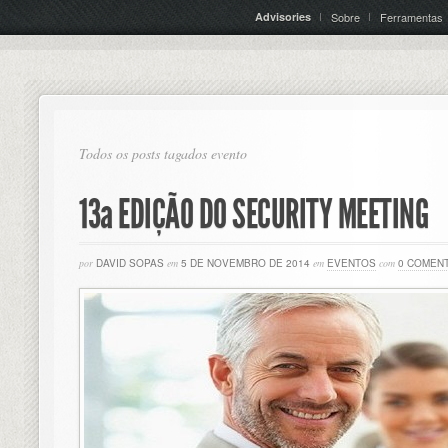
Advisories
Sobre
Ferramentas
Todos os posts tagados evento
13ª EDIÇÃO DO SECURITY MEETING
por
DAVID SOPAS
em
5 DE NOVEMBRO DE 2014
em
EVENTOS
com
0 COMEN