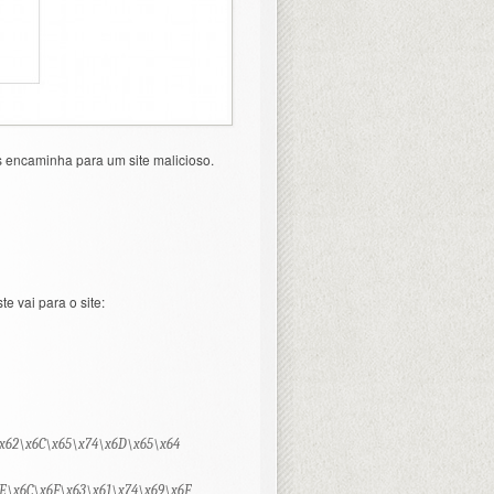
encaminha para um site malicioso.
e vai para o site:
\x62\x6C\x65\x74\x6D\x65\x64
E\x6C\x6F\x63\x61\x74\x69\x6F