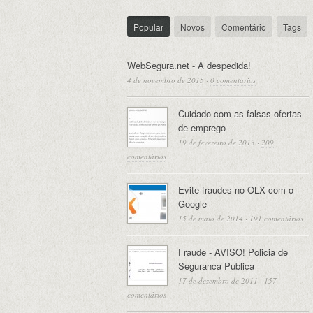
Popular
Novos
Comentário
Tags
WebSegura.net - A despedida!
4 de novembro de 2015
·
0 comentários
Cuidado com as falsas ofertas
de emprego
19 de fevereiro de 2013
·
209
comentários
Evite fraudes no OLX com o
Google
15 de maio de 2014
·
191 comentários
Fraude - AVISO! Policia de
Seguranca Publica
17 de dezembro de 2011
·
157
comentários