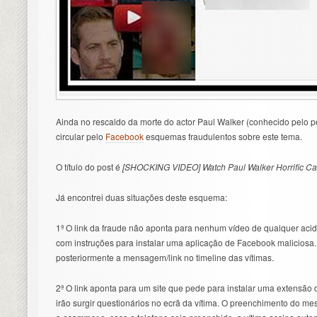
Ainda no rescaldo da morte do actor Paul Walker (conhecido pelo pe
circular pelo
Facebook
esquemas fraudulentos sobre este tema.
O título do post é
[SHOCKING VIDEO] Watch Paul Walker Horrific Car
Já encontrei duas situações deste esquema:
1ª O link da fraude não aponta para nenhum vídeo de qualquer ac
com instruções para instalar uma aplicação de Facebook maliciosa
posteriormente a mensagem/link no timeline das vítimas.
2ª O link aponta para um site que pede para instalar uma extensão 
irão surgir questionários no ecrã da vítima. O preenchimento do me