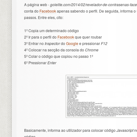
A página web -
golelite.com/2014/02/revelador-de-contrasenas-fac
conta do
Facebook
apenas sabendo o perfil. De seguida, informa o 
passos. Entre eles, cito:
1º Copia um determinado código
2º Ir para o perfil do
Facebook
que quer roubar
3º Entrar no
Inspector
do
Google
e pressionar
F12
4º Colocar na secção da consola do
Chrome
5º Colar o código que copiou no passo 1º
6º Pressionar
Enter
Basicamente, informa ao utilizador para colocar código
Javascript
n
código.