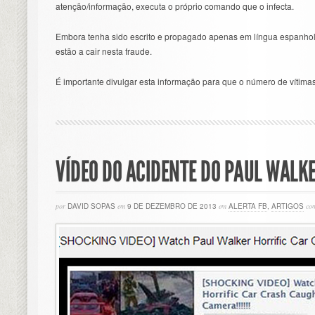
atenção/informação, executa o próprio comando que o infecta.
Embora tenha sido escrito e propagado apenas em língua espanhol
estão a cair nesta fraude.
É importante divulgar esta informação para que o número de vítim
VÍDEO DO ACIDENTE DO PAUL WALKE
por
DAVID SOPAS
em
9 DE DEZEMBRO DE 2013
em
ALERTA FB
,
ARTIGOS
co