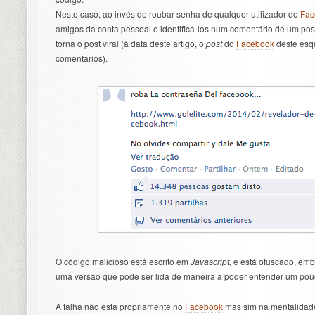
Neste caso, ao invés de roubar senha de qualquer utilizador do
Fac
amigos da conta pessoal e identificá-los num comentário de um po
torna o post viral (à data deste artigo, o
post
do
Facebook
deste esq
comentários).
O código malicioso está escrito em
Javascript,
e está ofuscado, em
uma versão que pode ser lida de maneira a poder entender um pouc
A falha não está propriamente no
Facebook
mas sim na mentalidade 