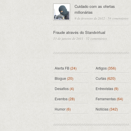
Cuidado com as ofertas
milionárias
9 de fevereiro de 2012
·
58 comentários
Fraude através do Standvirtual
13 de janeiro de 2011
·
52 comentários
Alerta FB
(24)
Artigos
(356)
Blogue
(20)
Curtas
(620)
Desafios
(4)
Entrevistas
(9)
Eventos
(28)
Ferramentas
(64)
Humor
(6)
Notícias
(342)