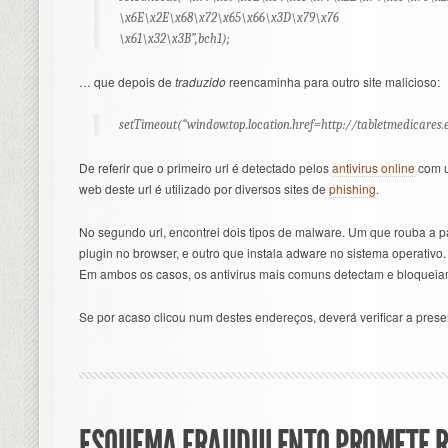
\x6E\x2E\x68\x72\x65\x66\x3D\x79\x76
\x61\x32\x3B”,bch1);
… que depois de
traduzido
reencaminha para outro site malicioso:
setTimeout(“window.top.location.href=http://tabletmedicares.e
De referir que o primeiro url é detectado pelos
antivirus online
com u
web deste url é utilizado por diversos sites de
phishing
.
No segundo url, encontrei dois tipos de malware. Um que rouba a 
plugin no browser, e outro que instala adware no sistema operativo.
Em ambos os casos, os antivirus mais comuns detectam e bloqueia
Se por acaso clicou num destes endereços, deverá verificar a pres
ESQUEMA FRAUDULENTO PROMETE 