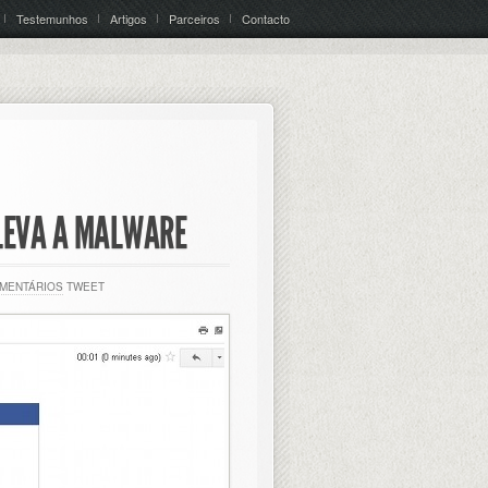
Testemunhos
Artigos
Parceiros
Contacto
LEVA A MALWARE
OMENTÁRIOS
TWEET