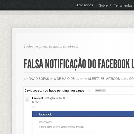
Advisories
Sobre
Ferramentas
Todos os posts tagados facebook
FALSA NOTIFICAÇÃO DO FACEBOOK 
por
DAVID SOPAS
em
6 DE MAIO DE 2014
em
ALERTA FB
,
ARTIGOS
com
0 C