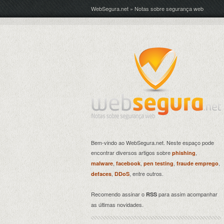
WebSegura.net » Notas sobre segurança web
Bem-vindo ao WebSegura.net. Neste espaço pode
encontrar diversos artigos sobre
,
phishing
,
,
,
,
malware
facebook
pen testing
fraude emprego
,
, entre outros.
defaces
DDoS
Recomendo assinar o
para assim acompanhar
RSS
as últimas novidades.