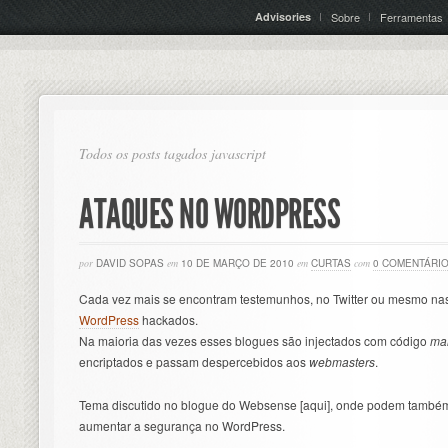
Advisories
Sobre
Ferramentas
Todos os posts tagados javascript
ATAQUES NO WORDPRESS
por
DAVID SOPAS
em
10 DE MARÇO DE 2010
em
CURTAS
com
0 COMENTÁRI
Cada vez mais se encontram testemunhos, no Twitter ou mesmo na
WordPress
hackados.
Na maioria das vezes esses blogues são injectados com código
ma
encriptados e passam despercebidos aos
webmasters
.
Tema discutido no blogue do Websense [aqui], onde podem também
aumentar a segurança no WordPress.