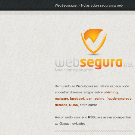
WebSegura.net » Notas sobre segurança web
Bem-vindo ao WebSegura.net. Neste espaço pode
encontrar diversos artigos sobre
,
phishing
,
,
,
,
malware
facebook
pen testing
fraude emprego
,
, entre outros.
defaces
DDoS
Recomendo assinar o
para assim acompanhar
RSS
as últimas novidades.