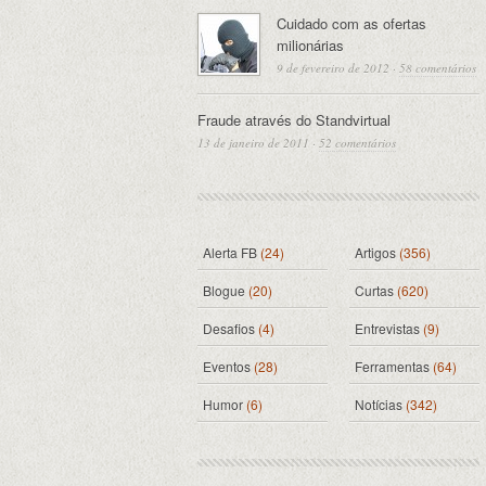
Cuidado com as ofertas
milionárias
9 de fevereiro de 2012
·
58 comentários
Fraude através do Standvirtual
13 de janeiro de 2011
·
52 comentários
Alerta FB
(24)
Artigos
(356)
Blogue
(20)
Curtas
(620)
Desafios
(4)
Entrevistas
(9)
Eventos
(28)
Ferramentas
(64)
Humor
(6)
Notícias
(342)