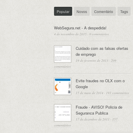
Popular
Novos
Comentário
Tags
WebSegura.net - A despedida!
4 de novembro de 2015
·
0 comentários
Cuidado com as falsas ofertas
de emprego
19 de fevereiro de 2013
·
209
comentários
Evite fraudes no OLX com o
Google
15 de maio de 2014
·
191 comentários
Fraude - AVISO! Policia de
Seguranca Publica
17 de dezembro de 2011
·
157
comentários