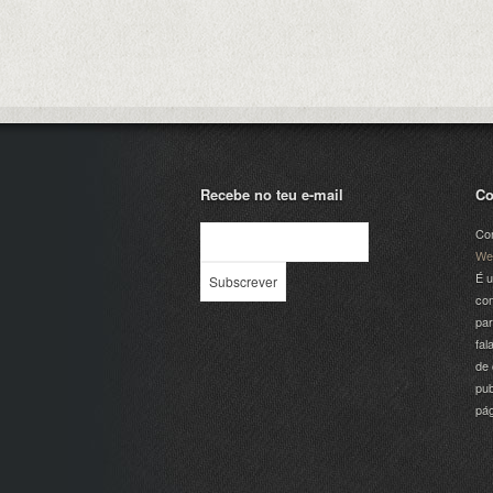
Recebe no teu e-mail
Co
Com
We
É u
com
par
fal
de 
pub
pá