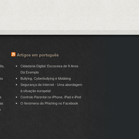
Artigos em português
ita,
Cidadania Digital: Escocesa de 9 Anos
Dá Exemplo
es
Bullying, Cyberbullying e Mobbing
Segurança da Internet - Uma abordagem
à situação europeia!
s
Controlo Parental no iPhone, iPad e iPod
ras
O fenómeno do Phishing no Facebook
a