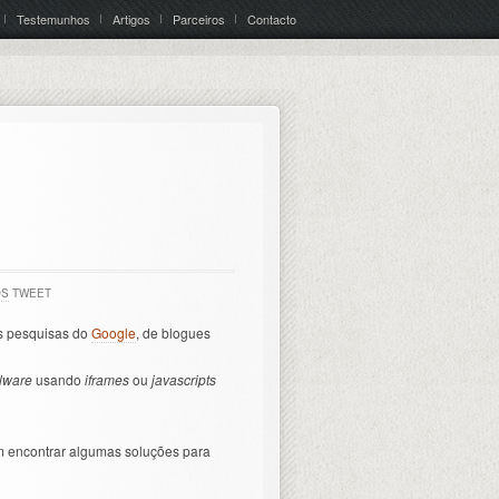
Testemunhos
Artigos
Parceiros
Contacto
OS
TWEET
s pesquisas do
Google
, de blogues
lware
usando
iframes
ou
javascripts
 encontrar algumas soluções para