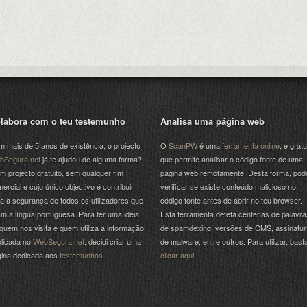
labora com o teu testemunho
Analisa uma página web
 mais de 5 anos de existência, o projecto
O
ScanPW
é uma
ferramenta online
, e gratu
bSegura.net
já te ajudou de alguma forma?
que permite analisar o código fonte de uma
m projecto gratuito, sem qualquer fim
página web remotamente. Desta forma, pod
ercial e cujo único objectivo é contribuir
verificar se existe conteúdo malicioso no
a a segurança de todos os utilizadores que
código fonte antes de abrir no teu browser.
am a língua portuguesa. Para ter uma ideia
Esta ferramenta deteta centenas de palavra
quem nos visita e quem utiliza a informação
de spamdexing, versões de CMS, assinatu
licada no
WebSegura.net
, decidi criar uma
de malware, entre outros. Para utilizar, bast
gina dedicada aos
testemunhos
.
clicar aqui
.