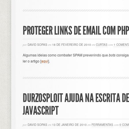
PROTEGER LINKS DE EMAIL COM PHP
por
DAVID SOPAS
em
18 DE FEVEREIRO DE 2010
em
CURTAS
com
1 COMENT
Algumas ideias como combater SPAM prevenindo que
bots
consigam
ler o artigo [
aqui
].
DURZOSPLOIT AJUDA NA ESCRITA DE
JAVASCRIPT
por
DAVID SOPAS
em
13 DE JANEIRO DE 2010
em
FERRAMENTAS
com
0 COM