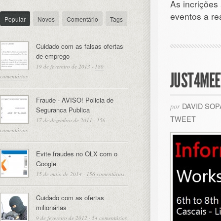
As incrições
eventos a re
Popular
Novos
Comentário
Tags
Cuidado com as falsas ofertas
de emprego
19 de fevereiro de 2013
·
180
JUST4MEE
comentários
Fraude - AVISO! Policia de
DAVID SO
por
Seguranca Publica
TWEET
17 de dezembro de 2011
·
156
comentários
Evite fraudes no OLX com o
Google
15 de maio de 2014
·
156 comentários
Cuidado com as ofertas
milionárias
9 de fevereiro de 2012
·
54 comentários