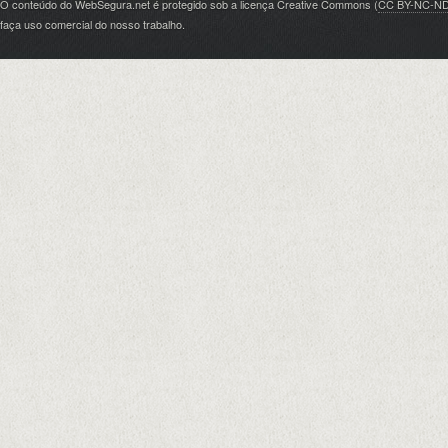
O conteúdo do WebSegura.net é protegido sob a licença Creative Commons (
CC BY-NC-N
faça uso comercial do nosso trabalho.