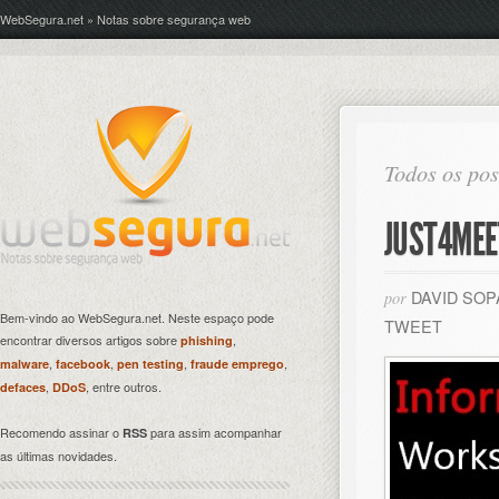
WebSegura.net » Notas sobre segurança web
Todos os pos
JUST4MEE
DAVID SO
por
Bem-vindo ao WebSegura.net. Neste espaço pode
TWEET
encontrar diversos artigos sobre
,
phishing
,
,
,
,
malware
facebook
pen testing
fraude emprego
,
, entre outros.
defaces
DDoS
Recomendo assinar o
para assim acompanhar
RSS
as últimas novidades.