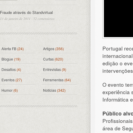
Fraude através do Standvirtual
13 de janeiro de 2011
·
52 comentários
Portugal rec
Alerta FB
(24)
Artigos
(356)
internaciona
Blogue
(19)
Curtas
(620)
edição o eve
Desafios
(4)
Entrevistas
(9)
intervenções
Eventos
(27)
Ferramentas
(64)
O evento tem
Humor
(6)
Notícias
(342)
experiência 
Informática 
Público alv
Profissionai
área de Segu