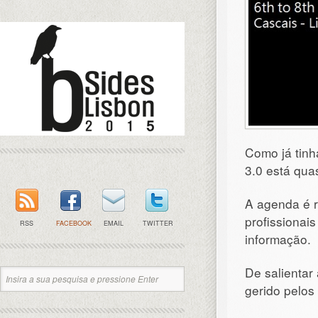
Como já tin
3.0 está qua
A agenda é r
profissionai
RSS
FACEBOOK
EMAIL
TWITTER
informação.
De salientar
gerido pelos