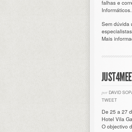
falhas e cor
Informáticos.
Sem dúvida u
especialistas
Mais informaç
JUST4MEE
DAVID SO
por
TWEET
De 25 a 27 d
Hotel Vila G
O objectivo 