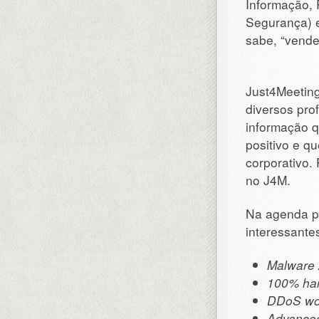
Informação, 
Segurança) e
sabe, “vende
Just4Meeting
diversos pro
informação q
positivo e q
corporativo.
no J4M.
Na agenda p
interessante
Malware 
100% han
DDoS wo
Advanced