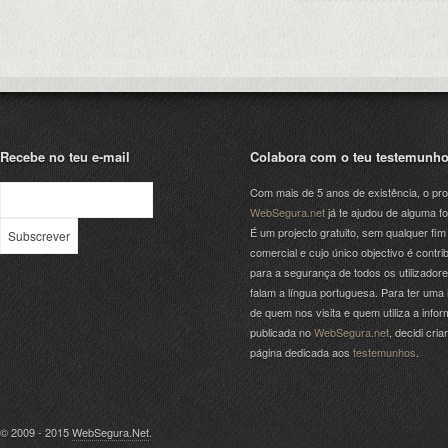
Recebe no teu e-mail
Colabora com o teu testemunh
Com mais de 5 anos de existência, o pro
WebSegura.net
já te ajudou de alguma f
É um projecto gratuito, sem qualquer fim
comercial e cujo único objectivo é contrib
para a segurança de todos os utilizador
falam a língua portuguesa. Para ter uma 
de quem nos visita e quem utiliza a info
publicada no
WebSegura.net
, decidi cri
página dedicada aos
testemunhos
.
© 2009 - 2015
WebSegura.Net
.