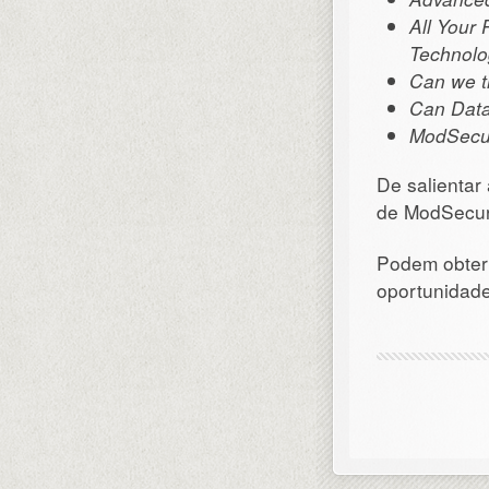
All Your
Technolo
Can we t
Can Data
ModSecur
De salientar
de ModSecuri
Podem obter 
oportunidade