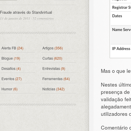
Fraude através do Standvirtual
13 de janeiro de 2011
·
52 comentários
Alerta FB
(24)
Artigos
(356)
Blogue
(19)
Curtas
(620)
Desafios
(4)
Entrevistas
(9)
Mas o que le
Eventos
(27)
Ferramentas
(64)
Nestes últim
Humor
(6)
Notícias
(342)
presença de 
validação fe
alegadament
utilizadores
Comentário d