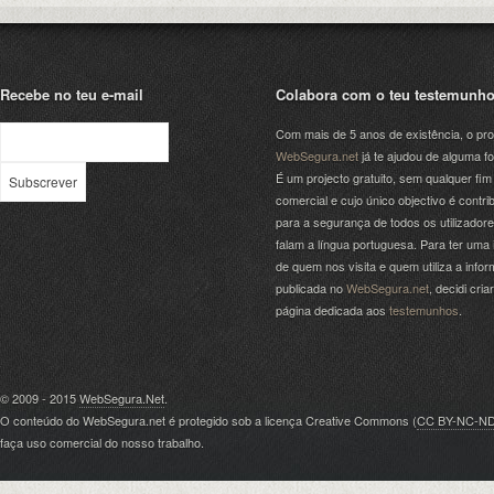
Recebe no teu e-mail
Colabora com o teu testemunh
Com mais de 5 anos de existência, o pro
WebSegura.net
já te ajudou de alguma f
É um projecto gratuito, sem qualquer fim
comercial e cujo único objectivo é contrib
para a segurança de todos os utilizador
falam a língua portuguesa. Para ter uma 
de quem nos visita e quem utiliza a info
publicada no
WebSegura.net
, decidi cri
página dedicada aos
testemunhos
.
© 2009 - 2015
WebSegura.Net
.
O conteúdo do WebSegura.net é protegido sob a licença Creative Commons (
CC BY-NC-N
faça uso comercial do nosso trabalho.