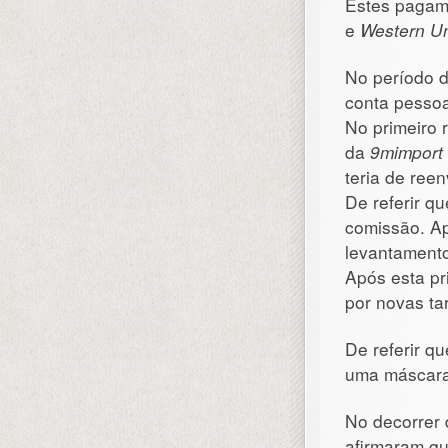
Estes pagame
e
Western U
No período d
conta pessoa
No primeiro 
da
9mimport
teria de reen
De referir q
comissão. Ap
levantament
Após esta pr
por novas ta
De referir qu
uma máscara
No decorrer d
afirmaram qu