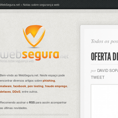
WebSegura.net » Notas sobre segurança web
Todos os pos
OFERTA D
DAVID SO
por
Bem-vindo ao WebSegura.net. Neste espaço pode
TWEET
encontrar diversos artigos sobre
,
phishing
,
,
,
,
malware
facebook
pen testing
fraude emprego
,
, entre outros.
defaces
DDoS
Recomendo assinar o
para assim acompanhar
RSS
as últimas novidades.