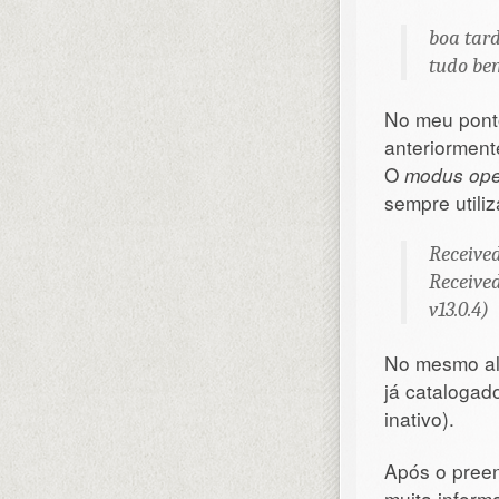
boa tar
tudo bem
No meu ponto
anteriorment
O
modus ope
sempre util
Receive
Receive
v13.0.4)
No mesmo a
já catalogado
inativo).
Após o preen
muita inform