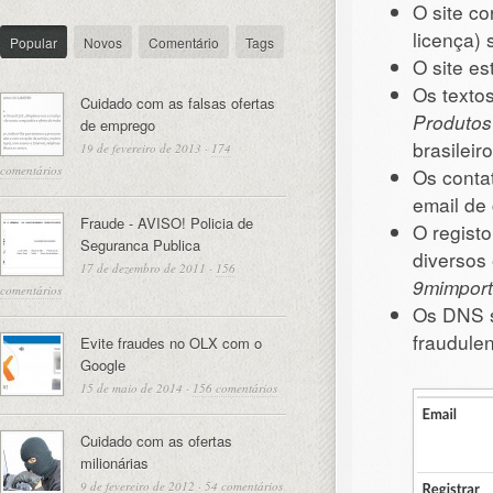
O site co
licença)
Popular
Novos
Comentário
Tags
O site e
Os textos
Cuidado com as falsas ofertas
Produtos
de emprego
brasileiro
19 de fevereiro de 2013
·
174
comentários
Os contat
email de 
Fraude - AVISO! Policia de
O regist
Seguranca Publica
diversos
17 de dezembro de 2011
·
156
9mimpor
comentários
Os DNS 
fraudulen
Evite fraudes no OLX com o
Google
15 de maio de 2014
·
156 comentários
Cuidado com as ofertas
milionárias
9 de fevereiro de 2012
·
54 comentários