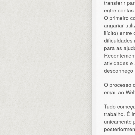
transferir pa
entre conta
O primeiro c
angariar util
ilícito) entr
dificuldades
para as ajud
Recentemente
atividades e
desconheço o
O processo q
email ao We
Tudo começa 
trabalho. É 
unicamente 
posteriorment