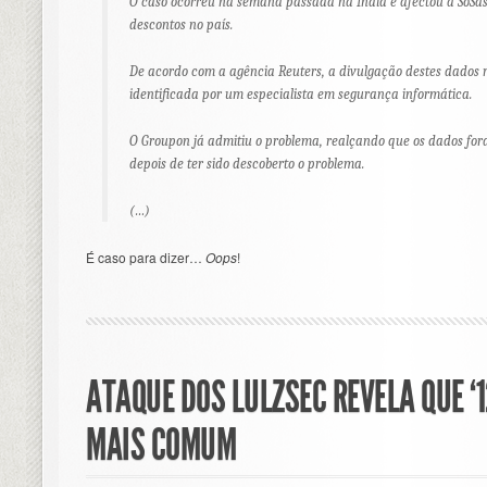
O caso ocorreu na semana passada na Índia e afectou a SoSas
descontos no país.
De acordo com a agência Reuters, a divulgação destes dados r
identificada por um especialista em segurança informática.
O Groupon já admitiu o problema, realçando que os dados for
depois de ter sido descoberto o problema.
(…)
É caso para dizer…
Oops
!
ATAQUE DOS LULZSEC REVELA QUE ‘1
MAIS COMUM