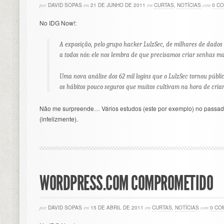
por
DAVID SOPAS
em
21 DE JUNHO DE 2011
em
CURTAS
,
NOTÍCIAS
com
0 C
No IDG Now!:
A exposição, pelo grupo hacker LulzSec, de milhares de dados 
a todos nós: ele nos lembra de que precisamos criar senhas mai
Uma nova análise dos 62 mil logins que o LulzSec tornou públ
os hábitos pouco seguros que muitos cultivam na hora de cria
Não me surpreende… Vários estudos (este por exemplo) no pass
(infelizmente).
WORDPRESS.COM COMPROMETIDO
por
DAVID SOPAS
em
15 DE ABRIL DE 2011
em
CURTAS
,
NOTÍCIAS
com
0 CO