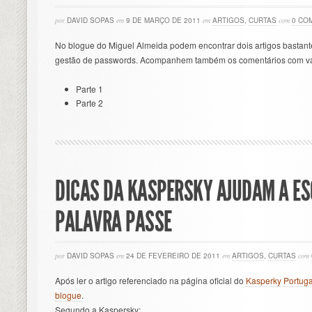
por
DAVID SOPAS
em
9 DE MARÇO DE 2011
em
ARTIGOS
,
CURTAS
com
0 CO
No blogue do Miguel Almeida podem encontrar dois artigos bastant
gestão de passwords. Acompanhem também os comentários com vá
Parte 1
Parte 2
DICAS DA KASPERSKY AJUDAM A E
PALAVRA PASSE
por
DAVID SOPAS
em
24 DE FEVEREIRO DE 2011
em
ARTIGOS
,
CURTAS
com
Após ler o artigo referenciado na página oficial do
Kasperky Portuga
blogue
.
Segundo a Kaspersky: