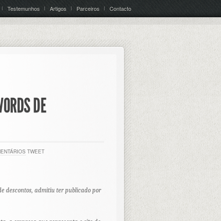
Testemunhos
Artigos
Parceiros
Contacto
WORDS DE
MENTÁRIOS
TWEET
de descontos, admitiu ter publicado por