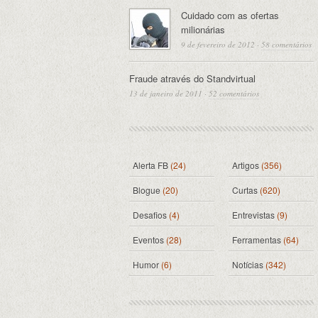
Cuidado com as ofertas
milionárias
9 de fevereiro de 2012
·
58 comentários
Fraude através do Standvirtual
13 de janeiro de 2011
·
52 comentários
Alerta FB
(24)
Artigos
(356)
Blogue
(20)
Curtas
(620)
Desafios
(4)
Entrevistas
(9)
Eventos
(28)
Ferramentas
(64)
Humor
(6)
Notícias
(342)