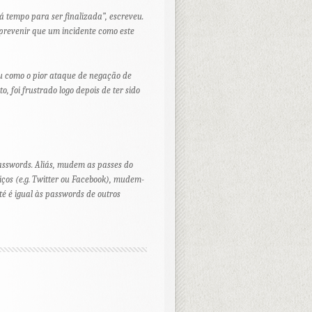
 tempo para ser finalizada”, escreveu.
prevenir que um incidente como este
u como o pior ataque de negação de
o, foi frustrado logo depois de ter sido
asswords
. Aliás, mudem as
passes
do
viços (e.g. Twitter ou Facebook), mudem-
é é igual às
passwords
de outros
)