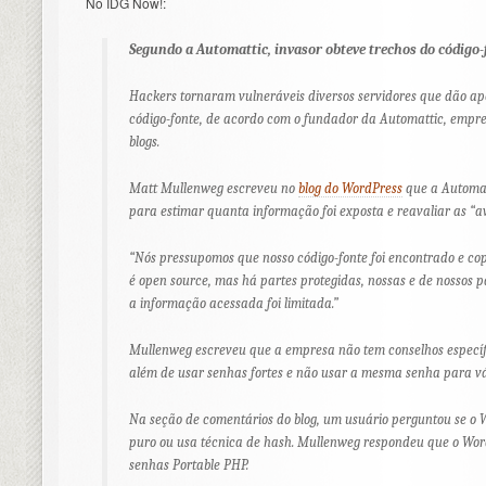
No IDG Now!:
Segundo a Automattic, invasor obteve trechos do código-
Hackers tornaram vulneráveis diversos servidores que dão ap
código-fonte, de acordo com o fundador da Automattic, empre
blogs.
Matt Mullenweg escreveu no
blog do WordPress
que a Automatt
para estimar quanta informação foi exposta e reavaliar as “a
“Nós pressupomos que nosso código-fonte foi encontrado e co
é open source, mas há partes protegidas, nossas e de nossos p
a informação acessada foi limitada.”
Mullenweg escreveu que a empresa não tem conselhos específ
além de usar senhas fortes e não usar a mesma senha para vár
Na seção de comentários do blog, um usuário perguntou se o
puro ou usa técnica de hash. Mullenweg respondeu que o Wor
senhas Portable PHP.