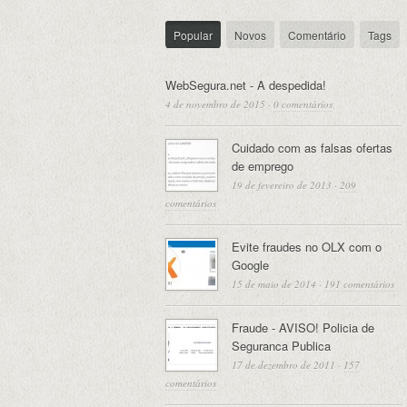
Popular
Novos
Comentário
Tags
WebSegura.net - A despedida!
4 de novembro de 2015
·
0 comentários
Cuidado com as falsas ofertas
de emprego
19 de fevereiro de 2013
·
209
comentários
Evite fraudes no OLX com o
Google
15 de maio de 2014
·
191 comentários
Fraude - AVISO! Policia de
Seguranca Publica
17 de dezembro de 2011
·
157
comentários