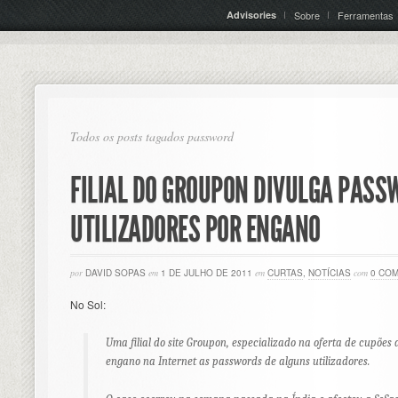
Advisories
Sobre
Ferramentas
Todos os posts tagados password
FILIAL DO GROUPON DIVULGA PASS
UTILIZADORES POR ENGANO
por
DAVID SOPAS
em
1 DE JULHO DE 2011
em
CURTAS
,
NOTÍCIAS
com
0 CO
No Sol:
Uma filial do site Groupon, especializado na oferta de cupões 
engano na Internet as passwords de alguns utilizadores.