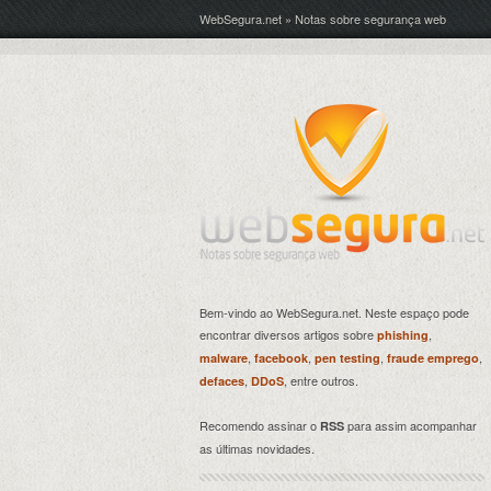
WebSegura.net » Notas sobre segurança web
Bem-vindo ao WebSegura.net. Neste espaço pode
encontrar diversos artigos sobre
,
phishing
,
,
,
,
malware
facebook
pen testing
fraude emprego
,
, entre outros.
defaces
DDoS
Recomendo assinar o
para assim acompanhar
RSS
as últimas novidades.