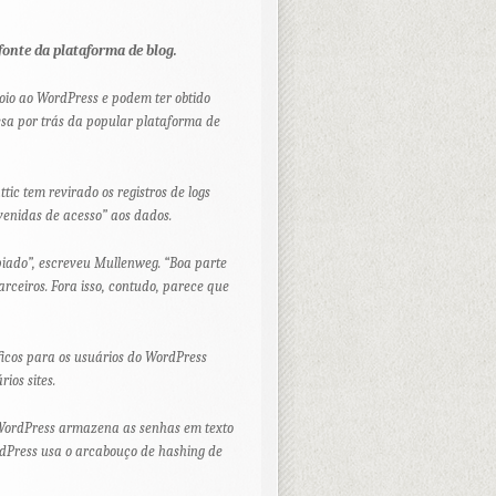
fonte da plataforma de blog.
oio ao WordPress e podem ter obtido
sa por trás da popular plataforma de
ic tem revirado os registros de logs
venidas de acesso” aos dados.
piado”, escreveu Mullenweg. “Boa parte
arceiros. Fora isso, contudo, parece que
icos para os usuários do WordPress
ios sites.
 WordPress armazena as senhas em texto
dPress usa o arcabouço de hashing de