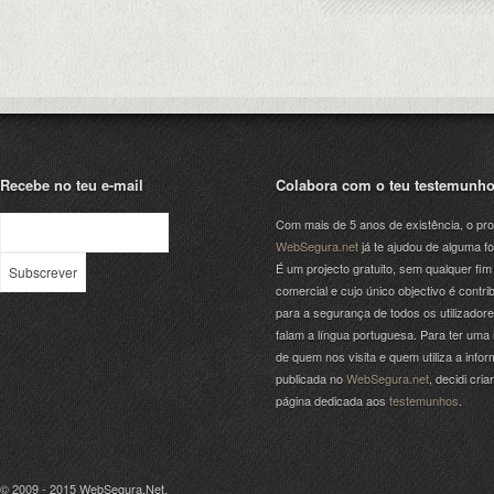
Recebe no teu e-mail
Colabora com o teu testemunh
Com mais de 5 anos de existência, o pro
WebSegura.net
já te ajudou de alguma f
É um projecto gratuito, sem qualquer fim
comercial e cujo único objectivo é contrib
para a segurança de todos os utilizador
falam a língua portuguesa. Para ter uma 
de quem nos visita e quem utiliza a info
publicada no
WebSegura.net
, decidi cri
página dedicada aos
testemunhos
.
© 2009 - 2015
WebSegura.Net
.