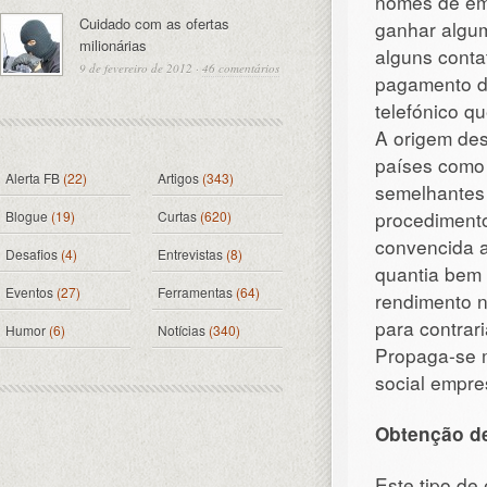
nomes de em
Cuidado com as ofertas
ganhar algum
milionárias
alguns conta
9 de fevereiro de 2012
·
46 comentários
pagamento de
telefónico q
A origem des
países como 
Alerta FB
(22)
Artigos
(343)
semelhantes 
procedimento
Blogue
(19)
Curtas
(620)
convencida 
Desafios
(4)
Entrevistas
(8)
quantia bem 
Eventos
(27)
Ferramentas
(64)
rendimento n
para contrari
Humor
(6)
Notícias
(340)
Propaga-se m
social empres
Obtenção de
Este tipo de