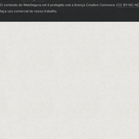
O conteúdo do WebSegura.net é protegido sob a licença Creative Commons (
CC BY-NC-N
faça uso comercial do nosso trabalho.