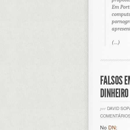
Em Portu
computa
pornogr
apresent
(…)
FALSOS E
DINHEIRO
DAVID SO
por
COMENTÁRIO
No
DN
: