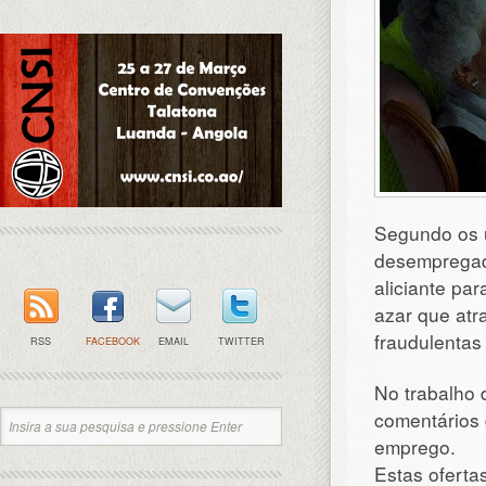
Segundo os ú
desempregad
aliciante pa
azar que atr
fraudulentas 
RSS
FACEBOOK
EMAIL
TWITTER
No trabalho 
comentários 
emprego.
Estas oferta