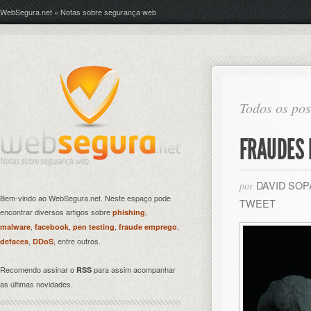
WebSegura.net » Notas sobre segurança web
Todos os pos
FRAUDES 
DAVID SO
por
Bem-vindo ao WebSegura.net. Neste espaço pode
TWEET
encontrar diversos artigos sobre
,
phishing
,
,
,
,
malware
facebook
pen testing
fraude emprego
,
, entre outros.
defaces
DDoS
Recomendo assinar o
para assim acompanhar
RSS
as últimas novidades.