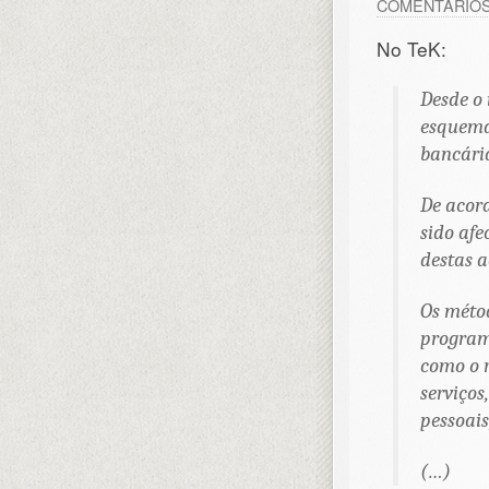
COMENTÁRIO
No TeK:
Desde o 
esquemas
bancária
De acor
sido afe
destas a
Os méto
program
como o r
serviços
pessoai
(…)