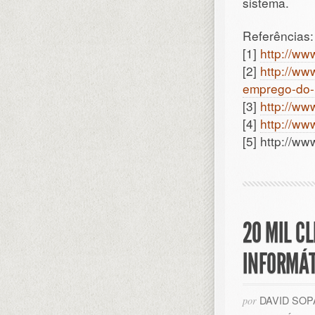
sistema.
Referências:
[1]
http://www
[2]
http://ww
emprego-do-l
[3]
http://ww
[4]
http://ww
[5] http://www
20 MIL C
INFORMÁT
DAVID SO
por