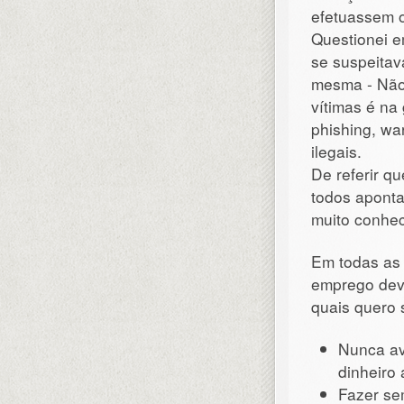
efetuassem o
Questionei e
se suspeitav
mesma - Não.
vítimas é na
phishing, wa
ilegais.
De referir q
todos aponta
muito conhec
Em todas as 
emprego dev
quais quero s
Nunca av
dinheiro 
Fazer se