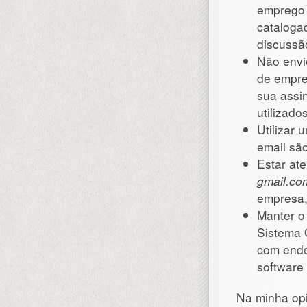
emprego 
cataloga
discussã
Não envi
de empre
sua assi
utilizado
Utilizar
email sã
Estar at
gmail.co
empresa,
Manter o 
Sistema 
com ende
software 
Na minha opi