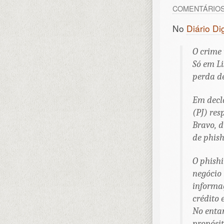
COMENTÁRIO
No
Diário Dig
O crime 
Só em Li
perda de
Em decla
(PJ) res
Bravo, d
de phish
O phish
negócio 
informaç
crédito 
No entan
propósit