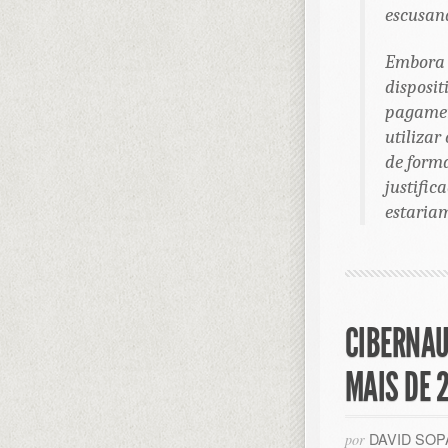
escusand
Embora a
disposit
pagament
utilizar
de forma
justifi
estariam
CIBERNAU
MAIS DE 
DAVID SO
por