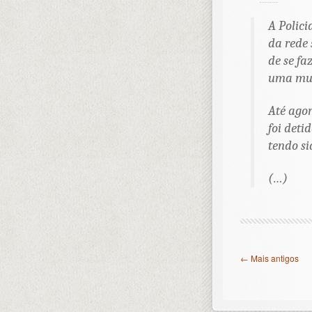
A Polici
da rede
de se fa
uma mul
Até agor
foi deti
tendo si
(…)
← Mais antigos