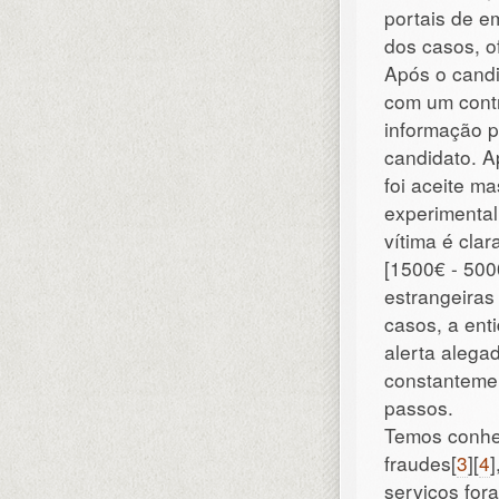
portais de e
dos casos, o
Após o candi
com um contr
informação p
candidato. A
foi aceite m
experimental
vítima é cla
[1500€ - 500
estrangeiras
casos, a ent
alerta alega
constantemen
passos.
Temos conhe
fraudes[
3
][
4
serviços for