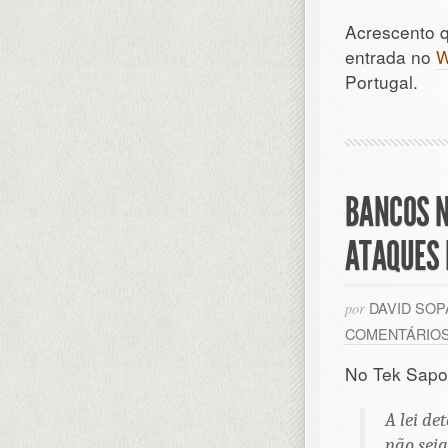
Acrescento q
entrada no
W
Portugal.
BANCOS N
ATAQUES 
DAVID SO
por
COMENTÁRIO
No Tek Sapo
A lei de
não seja