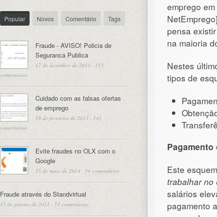
emprego em 
NetEmprego] 
Popular
Novos
Comentário
Tags
pensa existi
na maioria d
Fraude - AVISO! Policia de
Seguranca Publica
Nestes últim
17 de dezembro de 2011
·
153
comentários
tipos de es
Cuidado com as falsas ofertas
Pagament
de emprego
Obtenção
19 de fevereiro de 2013
·
141
Transferê
comentários
Pagamento 
Evite fraudes no OLX com o
Google
Este esquema
15 de maio de 2014
·
54 comentários
trabalhar no
salários ele
Fraude através do Standvirtual
pagamento ad
13 de janeiro de 2011
·
51 comentários