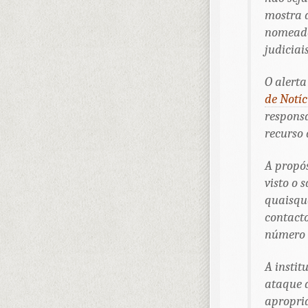
mostra 
nomead
judiciai
O alerta
de Notíc
responsa
recurso 
A propós
visto o 
quaisque
contacto
número 
A instit
ataque d
apropri