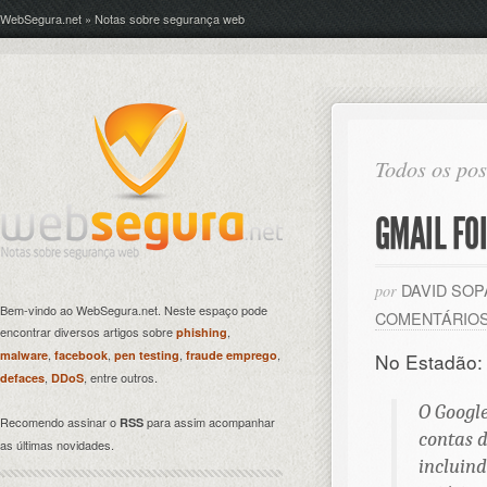
WebSegura.net » Notas sobre segurança web
Todos os pos
GMAIL FO
DAVID SO
por
Bem-vindo ao WebSegura.net. Neste espaço pode
COMENTÁRIO
encontrar diversos artigos sobre
,
phishing
,
,
,
,
malware
facebook
pen testing
fraude emprego
No Estadão:
,
, entre outros.
defaces
DDoS
O Google
Recomendo assinar o
para assim acompanhar
RSS
contas d
as últimas novidades.
incluind