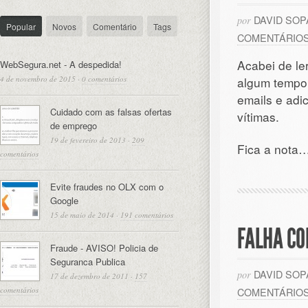
DAVID SO
por
Popular
Novos
Comentário
Tags
COMENTÁRIO
Acabei de le
WebSegura.net - A despedida!
4 de novembro de 2015
·
0 comentários
algum tempo,
emails e adi
Cuidado com as falsas ofertas
vítimas.
de emprego
19 de fevereiro de 2013
·
209
Fica a nota
comentários
Evite fraudes no OLX com o
Google
15 de maio de 2014
·
191 comentários
FALHA CO
Fraude - AVISO! Policia de
Seguranca Publica
DAVID SO
por
17 de dezembro de 2011
·
157
comentários
COMENTÁRIO