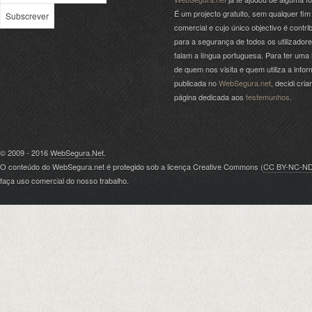
É um projecto gratuito, sem qualquer fim
comercial e cujo único objectivo é contrib
para a segurança de todos os utilizador
falam a língua portuguesa. Para ter uma 
de quem nos visita e quem utiliza a info
publicada no
WebSegura.net
, decidi cri
página dedicada aos
testemunhos
.
© 2009 - 2016
WebSegura.Net
.
O conteúdo do WebSegura.net é protegido sob a licença Creative Commons (
CC BY-NC-N
faça uso comercial do nosso trabalho.