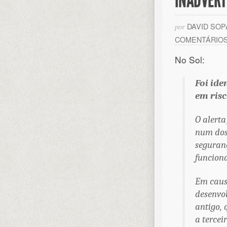
INADVER
DAVID SO
por
COMENTÁRIO
No Sol:
Foi ide
em risc
O alerta
num dos 
seguran
funciona
Em caus
desenvol
antigo, 
a tercei