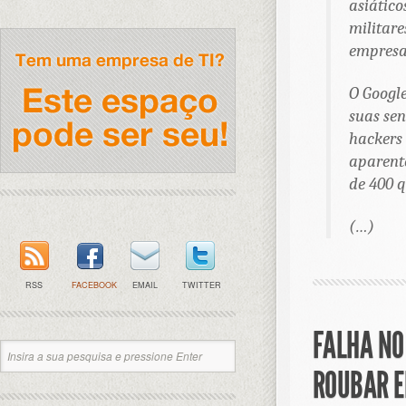
asiático
militare
empresa,
O Googl
suas se
hackers 
aparent
de 400 
(…)
RSS
FACEBOOK
EMAIL
TWITTER
FALHA NO
ROUBAR E