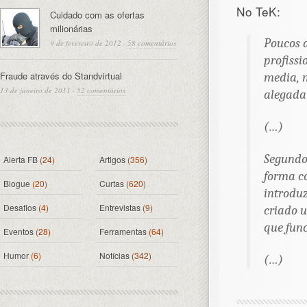
No TeK:
Cuidado com as ofertas
milionárias
Poucos d
9 de fevereiro de 2012
·
58 comentários
profissi
Fraude através do Standvirtual
media, m
13 de janeiro de 2011
·
52 comentários
alegada
(…)
Segundo
Alerta FB
(24)
Artigos
(356)
forma co
Blogue
(20)
Curtas
(620)
introduz
Desafios
(4)
Entrevistas
(9)
criado
que func
Eventos
(28)
Ferramentas
(64)
Humor
(6)
Notícias
(342)
(…)