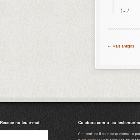
(…)
← Mais antigos
Recebe no teu e-mail
Colabora com o teu testemunh
Com mais de 5 anos de existência, o pro
WebSegura.net
já te ajudou de alguma f