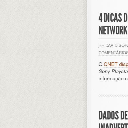
4 DICAS 
NETWORK
DAVID SO
por
COMENTÁRIO
O
CNET disp
Sony Playsta
informação c
DADOS DE