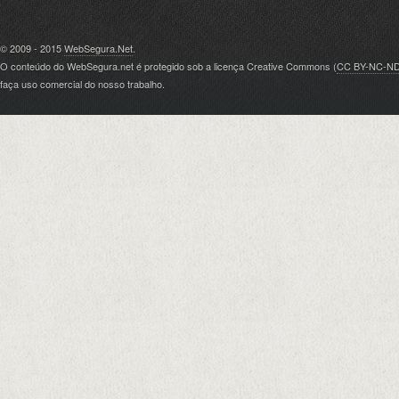
© 2009 - 2015
WebSegura.Net
.
O conteúdo do WebSegura.net é protegido sob a licença Creative Commons (
CC BY-NC-N
faça uso comercial do nosso trabalho.