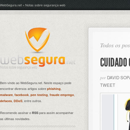
WebSegura.net » Notas sobre segurança web
Todos os pos
CUIDADO 
DAVID SO
por
Bem-vindo ao WebSegura.net. Neste espaço pode
TWEET
encontrar diversos artigos sobre
,
phishing
,
,
,
,
malware
facebook
pen testing
fraude emprego
,
, entre outros.
defaces
DDoS
Recomendo assinar o
para assim acompanhar
RSS
as últimas novidades.