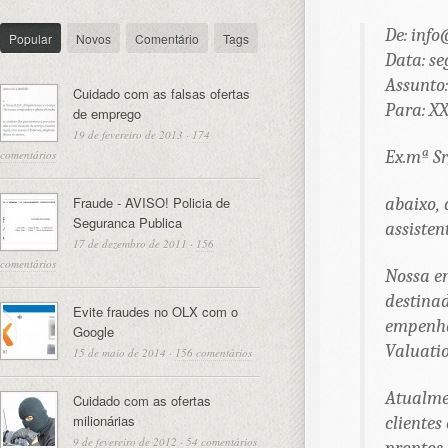
De:
info
Popular
Novos
Comentário
Tags
Data: se
Assunto:
Cuidado com as falsas ofertas
Para: 
de emprego
19 de fevereiro de 2013
·
174
Ex.mª S
comentários
Fraude - AVISO! Policia de
abaixo,
Seguranca Publica
assisten
17 de dezembro de 2011
·
156
comentários
Nossa em
destinad
Evite fraudes no OLX com o
empenha
Google
Valuatio
15 de maio de 2014
·
156 comentários
Atualme
Cuidado com as ofertas
milionárias
clientes
9 de fevereiro de 2012
·
54 comentários