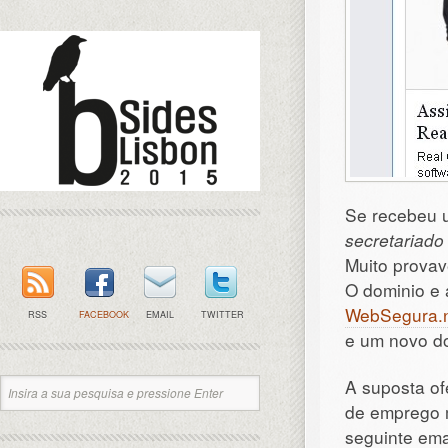
Se recebeu 
secretariado
Muito prova
O dominio e 
WebSegura.
RSS
FACEBOOK
EMAIL
TWITTER
e um novo d
A suposta of
de emprego m
seguinte ema