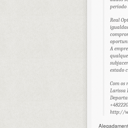
período 
Real Opt
igualdad
comprom
oportun
A empres
qualque
subjacen
estado c
Com os 
Larissa 
Departa
+48222
http://
Alegadamente