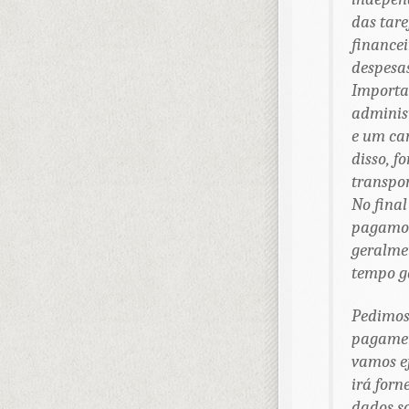
das tar
financei
despesas
Importan
administ
e um ca
disso, f
transpor
No final
pagamos
geralme
tempo ga
Pedimos
pagament
vamos e
irá forn
dados s