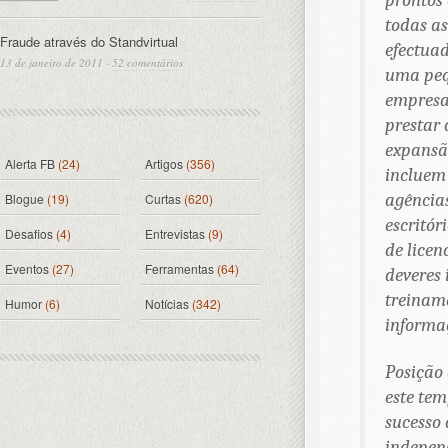
prontos 
todas as
Fraude através do Standvirtual
efectuad
13 de janeiro de 2011
·
52 comentários
uma peq
empresas
prestar
expansão
Alerta FB
(24)
Artigos
(356)
incluem 
agência
Blogue
(19)
Curtas
(620)
escritór
Desafios
(4)
Entrevistas
(9)
de lice
Eventos
(27)
Ferramentas
(64)
deveres 
treiname
Humor
(6)
Notícias
(342)
informaç
Posição 
este tem
sucesso
indepen