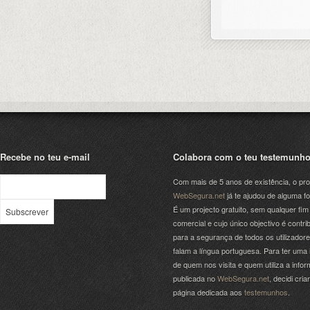
Recebe no teu e-mail
Colabora com o teu testemunh
Com mais de 5 anos de existência, o pro
WebSegura.net
já te ajudou de alguma f
É um projecto gratuito, sem qualquer fim
comercial e cujo único objectivo é contrib
para a segurança de todos os utilizador
falam a língua portuguesa. Para ter uma 
de quem nos visita e quem utiliza a info
publicada no
WebSegura.net
, decidi cri
página dedicada aos
testemunhos
.