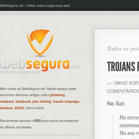
WebSegura.net » Notas sobre segurança web
Todos os pos
TROJANS 
DAVID SO
por
Bem-vindo ao WebSegura.net. Neste espaço pode
COMENTÁRIO
encontrar diversos artigos sobre
,
phishing
,
,
,
,
malware
facebook
pen testing
fraude emprego
No Sol:
,
, entre outros.
defaces
DDoS
No terc
Recomendo assinar o
para assim acompanhar
RSS
sistemas
as últimas novidades.
No seu r