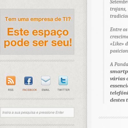
Setembr
trojans,
tradici
Entre os
crescime
«Like» d
posicion
A Panda
smartph
várias
essenci
RSS
FACEBOOK
EMAIL
TWITTER
telefón
destes 