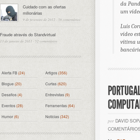
da Panda
Cuidado com as ofertas
um vídeo
milionárias
9 de fevereiro de 2012
·
58 comentários
Luís Cor
vídeo e
Fraude através do Standvirtual
vítima u
13 de janeiro de 2011
·
52 comentários
bancário
Alerta FB
(24)
Artigos
(356)
Blogue
(20)
Curtas
(620)
PORTUGAL
Desafios
(4)
Entrevistas
(9)
COMPUTA
Eventos
(28)
Ferramentas
(64)
Humor
(6)
Notícias
(342)
DAVID SO
por
COMENTÁRIO