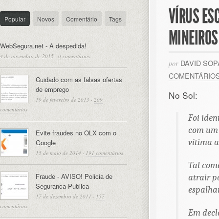
VÍRUS ES
Popular
Novos
Comentário
Tags
MINEIROS
WebSegura.net - A despedida!
4 de novembro de 2015
·
0 comentários
DAVID SO
por
COMENTÁRIO
Cuidado com as falsas ofertas
de emprego
No Sol:
19 de fevereiro de 2013
·
209
comentários
Foi iden
com um v
Evite fraudes no OLX com o
vítima a
Google
15 de maio de 2014
·
191 comentários
Tal como
Fraude - AVISO! Policia de
atrair p
Seguranca Publica
espalha
17 de dezembro de 2011
·
157
comentários
Em decl