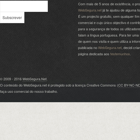
Com mais de 5 anos de existência, o pro
WebSegura.net
já te ajudou de alguma f
É um projecto gratuito, sem qualquer fim
comercial e cujo único objectivo é contrib
para a segurança de todos os utilizador
falam a língua portuguesa. Para ter uma 
de quem nos visita e quem utiliza a info
publicada no
WebSegura.net
, decidi cri
página dedicada aos
testemunhos
.
© 2009 - 2016
WebSegura.Net
.
O conteúdo do WebSegura.net é protegido sob a licença Creative Commons (
CC BY-NC-N
faça uso comercial do nosso trabalho.