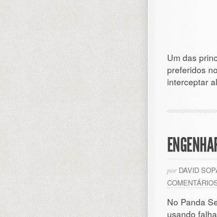
Um das princ
preferidos no
interceptar 
ENGENHAR
DAVID SO
por
COMENTÁRIO
No Panda Sec
usando falh