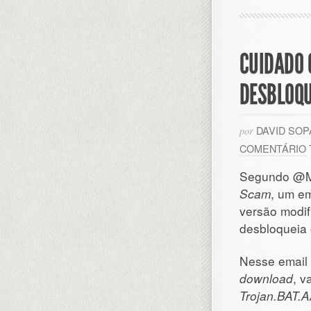
CUIDADO 
DESBLOQU
DAVID SO
por
COMENTÁRIO
Segundo @Ma
Scam
, um em
versão modif
desbloqueia 
Nesse email
download
, v
Trojan.BAT.