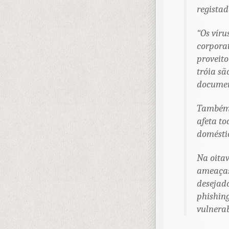
registad
“Os víru
corporat
proveito
tróia sã
documen
Também 
afeta to
doméstic
Na oitav
ameaças
desejado
phishing
vulnerab