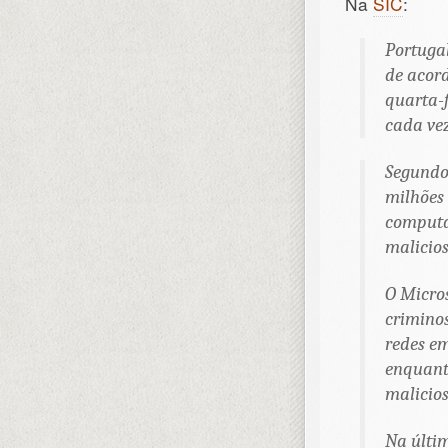
Na
SIC
:
Portugal
de acord
quarta-f
cada vez
Segundo 
milhões 
computa
malicios
O Micros
criminos
redes em
enquanto
malicios
Na últim