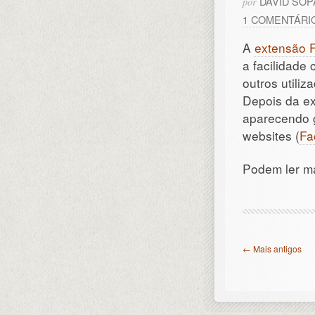
DAVID SO
por
1 COMENTÁRI
A
extensão 
a facilidade
outros utili
Depois da ex
aparecendo 
websites (
Fa
Podem ler m
← Mais antigos