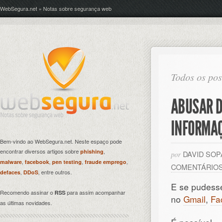
WebSegura.net » Notas sobre segurança web
Todos os pos
ABUSAR D
INFORMA
Bem-vindo ao WebSegura.net. Neste espaço pode
encontrar diversos artigos sobre
,
phishing
DAVID SO
por
,
,
,
,
malware
facebook
pen testing
fraude emprego
COMENTÁRIO
,
, entre outros.
defaces
DDoS
E se pudesse
Recomendo assinar o
para assim acompanhar
RSS
no
Gmail
,
Fa
as últimas novidades.