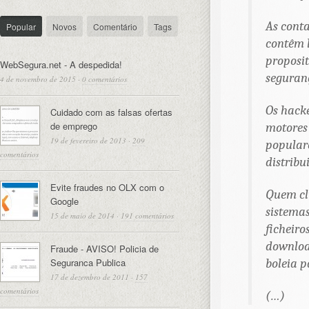
As conta
Popular
Novos
Comentário
Tags
contêm l
proposit
WebSegura.net - A despedida!
seguran
4 de novembro de 2015
·
0 comentários
Os hacke
Cuidado com as falsas ofertas
de emprego
motores 
19 de fevereiro de 2013
·
209
popular
comentários
distribu
Evite fraudes no OLX com o
Quem cl
Google
sistema
15 de maio de 2014
·
191 comentários
ficheiro
download
Fraude - AVISO! Policia de
Seguranca Publica
boleia 
17 de dezembro de 2011
·
157
comentários
(…)