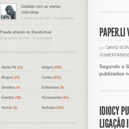
Cuidado com as ofertas
milionárias
9 de fevereiro de 2012
·
58 comentários
PAPER.LI
Fraude através do Standvirtual
13 de janeiro de 2011
·
52 comentários
DAVID SO
por
COMENTÁRIO
Segundo o Sec
Alerta FB
(24)
Artigos
(356)
publicados n
Blogue
(20)
Curtas
(620)
Desafios
(4)
Entrevistas
(9)
Eventos
(28)
Ferramentas
(64)
IDIOCY P
Humor
(6)
Notícias
(342)
LIGAÇÃO 