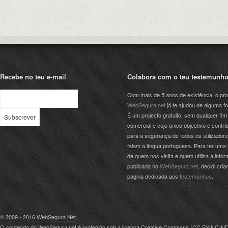
Recebe no teu e-mail
Colabora com o teu testemunh
Com mais de 5 anos de existência, o pro
WebSegura.net
já te ajudou de alguma f
É um projecto gratuito, sem qualquer fim
comercial e cujo único objectivo é contrib
para a segurança de todos os utilizador
falam a língua portuguesa. Para ter uma 
de quem nos visita e quem utiliza a info
publicada no
WebSegura.net
, decidi cri
página dedicada aos
testemunhos
.
© 2009 - 2016
WebSegura.Net
.
O conteúdo do WebSegura.net é protegido sob a licença Creative Commons (
CC BY-NC-N