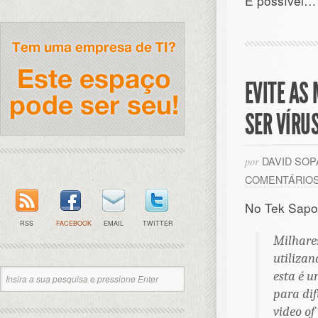
É possível…
EVITE AS
SER VÍRU
DAVID SO
por
COMENTÁRIO
No Tek Sapo
RSS
FACEBOOK
EMAIL
TWITTER
Milhares
utilizan
esta é u
para di
video of