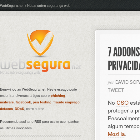
WebSegura.net » Notas sobre segurança web
7 ADDONS
PRIVACID
DAVID SO
por
Bem-vindo ao WebSegura.net. Neste espaço pode
TWEET
encontrar diversos artigos sobre
,
phishing
No
CSO
está
,
,
,
,
malware
facebook
pen testing
fraude emprego
,
, entre outros.
defaces
DDoS
proteger a p
Pessoalment
Recomendo assinar o
para assim acompanhar
RSS
algum tempo 
as últimas novidades.
Mozilla
.