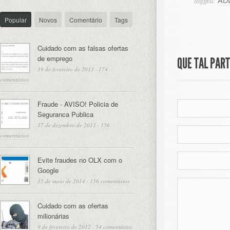
tagged:
Popular
Novos
Comentário
Tags
Cuidado com as falsas ofertas
de emprego
QUE TAL PAR
19 de fevereiro de 2013
·
174
comentários
Fraude - AVISO! Policia de
Seguranca Publica
17 de dezembro de 2011
·
156
comentários
Evite fraudes no OLX com o
Google
15 de maio de 2014
·
156 comentários
Cuidado com as ofertas
milionárias
9 de fevereiro de 2012
·
54 comentários