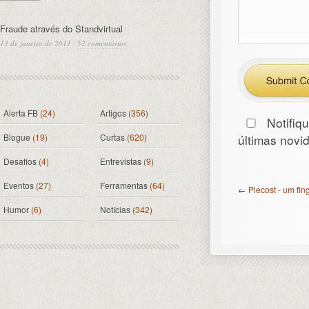
Fraude através do Standvirtual
13 de janeiro de 2011
·
52 comentários
Alerta FB
(24)
Artigos
(356)
Notifiq
Blogue
(19)
Curtas
(620)
últimas nov
Desafios
(4)
Entrevistas
(9)
Eventos
(27)
Ferramentas
(64)
←
Plecost - um fi
Humor
(6)
Notícias
(342)