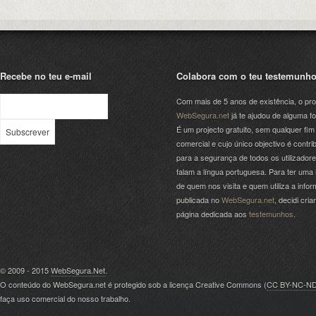
Recebe no teu e-mail
Colabora com o teu testemunh
Com mais de 5 anos de existência, o pro
WebSegura.net
já te ajudou de alguma f
É um projecto gratuito, sem qualquer fim
comercial e cujo único objectivo é contrib
para a segurança de todos os utilizador
falam a língua portuguesa. Para ter uma 
de quem nos visita e quem utiliza a info
publicada no
WebSegura.net
, decidi cri
página dedicada aos
testemunhos
.
© 2009 - 2015
WebSegura.Net
.
O conteúdo do WebSegura.net é protegido sob a licença Creative Commons (
CC BY-NC-N
faça uso comercial do nosso trabalho.