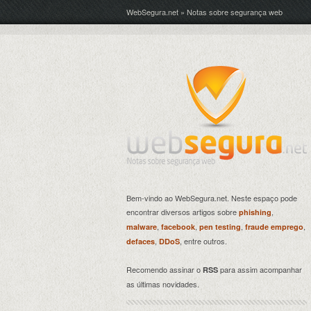
WebSegura.net » Notas sobre segurança web
Bem-vindo ao WebSegura.net. Neste espaço pode
encontrar diversos artigos sobre
,
phishing
,
,
,
,
malware
facebook
pen testing
fraude emprego
,
, entre outros.
defaces
DDoS
Recomendo assinar o
para assim acompanhar
RSS
as últimas novidades.