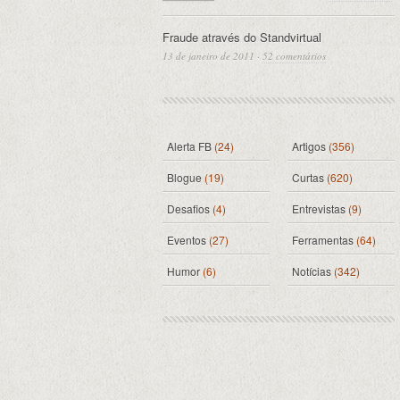
Fraude através do Standvirtual
13 de janeiro de 2011
·
52 comentários
Alerta FB
(24)
Artigos
(356)
Blogue
(19)
Curtas
(620)
Desafios
(4)
Entrevistas
(9)
Eventos
(27)
Ferramentas
(64)
Humor
(6)
Notícias
(342)