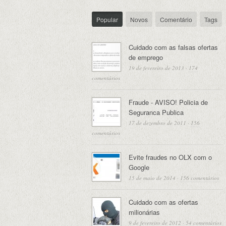
Popular
Novos
Comentário
Tags
Cuidado com as falsas ofertas
de emprego
19 de fevereiro de 2013
·
174
comentários
Fraude - AVISO! Policia de
Seguranca Publica
17 de dezembro de 2011
·
156
comentários
Evite fraudes no OLX com o
Google
15 de maio de 2014
·
156 comentários
Cuidado com as ofertas
milionárias
9 de fevereiro de 2012
·
54 comentários