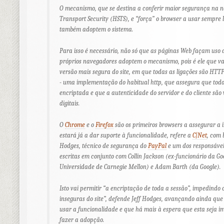
O mecanismo, que se destina a conferir maior segurança na 
Transport Security (HSTS), e “força” o
browser
a usar sempre l
também adoptem o sistema.
Para isso é necessário, não só que as páginas Web façam uso
próprios navegadores adoptem o mecanismo, pois é ele que vai
versão mais segura do site, em que todas as ligações são HTT
- uma implementação do habitual http, que assegura que todo
encriptada e que a autenticidade do servidor e do cliente são 
digitais.
O
Chrome
e o
Firefox
são os primeiros
browsers
a assegurar a 
estará já a dar suporte à funcionalidade, refere a
C|Net
, com 
Hodges, técnico de segurança do
PayPal
e um dos responsáveis
escritas em conjunto com Collin Jackson (ex-funcionário da Go
Universidade de Carnegie Mellon) e Adam Barth (da Google).
Isto vai permitir “a encriptação de toda a sessão”, impedindo 
inseguras do site”, defende Jeff Hodges, avançando ainda que
usar a funcionalidade e que há mais à espera que esta seja
fazer a adopção.