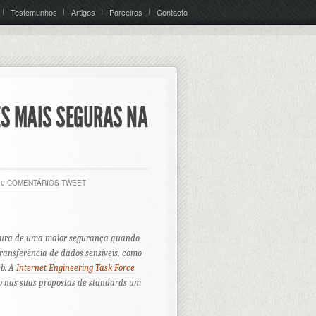
Testemunhos
Artigos
Parceiros
Contacto
ES MAIS SEGURAS NA
0 COMENTÁRIOS
TWEET
ocura de uma maior segurança quando
ransferência de dados sensíveis, como
eb. A
Internet Engineering Task Force
o nas suas propostas de
standards
um