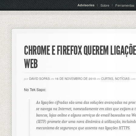
Advisories
Sobre
Ferramentas
CHROME E FIREFOX QUEREM LIGAÇÕ
WEB
por
DAVID SOPAS
em
16 DE NOVEMBRO DE 2010
em
CURTAS
,
NOTÍCIAS
com
No Tek Sapo:
As ligações cifradas são uma das soluções avançadas na pr
se navega na Internet, nomeadamente em sites que exijam a t
bancos, lojas online e alguns serviços de email baseados na W
(IETF) promete dar uma nova dinâmica à utilização, incluind
mecanismo de segurança que assenta nas ligações HTTPS.