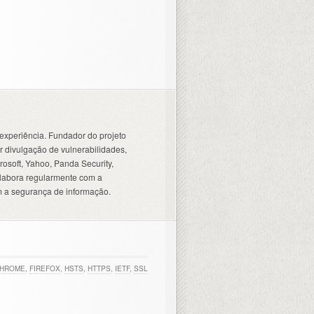
experiência. Fundador do projeto
 divulgação de vulnerabilidades,
osoft, Yahoo, Panda Security,
olabora regularmente com a
 a segurança de informação.
HROME
,
FIREFOX
,
HSTS
,
HTTPS
,
IETF
,
SSL