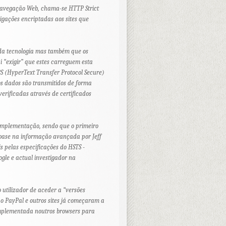
navegação Web, chama-se HTTP Strict
igações encriptadas aos sites que
 da tecnologia mas também que os
 “exigir” que estes carreguem esta
PS (HyperText Transfer Protocol Secure)
s dados são transmitidos de forma
verificadas através de certificados
implementação, sendo que o primeiro
base na informação avançada por Jeff
 pelas especificações do HSTS -
ogle e actual investigador na
o utilizador de aceder a “versões
 o PayPal e outros sites já começaram a
 implementada noutros
browsers
para