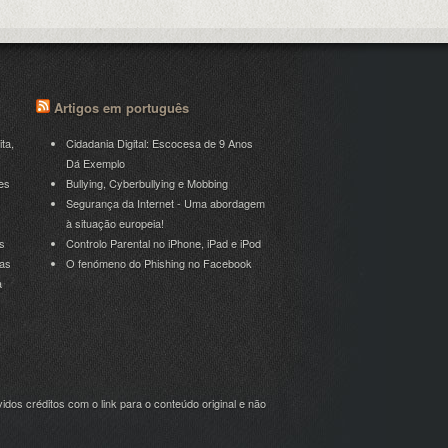
Artigos em português
ita,
Cidadania Digital: Escocesa de 9 Anos
Dá Exemplo
es
Bullying, Cyberbullying e Mobbing
Segurança da Internet - Uma abordagem
à situação europeia!
s
Controlo Parental no iPhone, iPad e iPod
ras
O fenómeno do Phishing no Facebook
a
idos créditos com o link para o conteúdo original e não