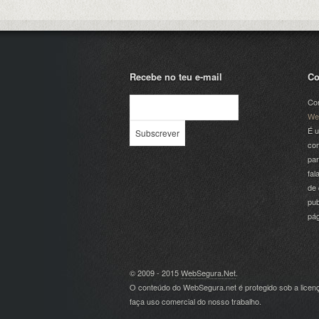
Recebe no teu e-mail
Co
Com
We
É u
com
par
fal
de 
pub
pá
© 2009 - 2015
WebSegura.Net
.
O conteúdo do WebSegura.net é protegido sob a lice
faça uso comercial do nosso trabalho.