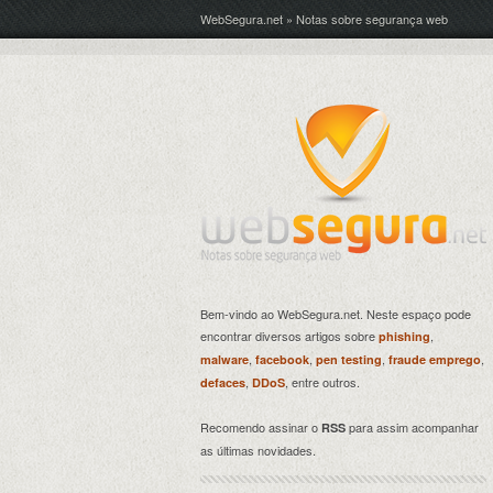
WebSegura.net » Notas sobre segurança web
Bem-vindo ao WebSegura.net. Neste espaço pode
encontrar diversos artigos sobre
,
phishing
,
,
,
,
malware
facebook
pen testing
fraude emprego
,
, entre outros.
defaces
DDoS
Recomendo assinar o
para assim acompanhar
RSS
as últimas novidades.