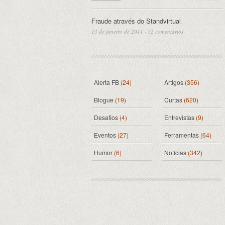
Fraude através do Standvirtual
13 de janeiro de 2011
·
52 comentários
Alerta FB
(24)
Artigos
(356)
Blogue
(19)
Curtas
(620)
Desafios
(4)
Entrevistas
(9)
Eventos
(27)
Ferramentas
(64)
Humor
(6)
Notícias
(342)