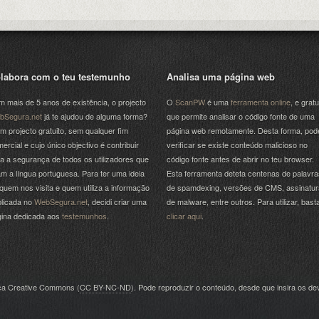
labora com o teu testemunho
Analisa uma página web
 mais de 5 anos de existência, o projecto
O
ScanPW
é uma
ferramenta online
, e gratu
bSegura.net
já te ajudou de alguma forma?
que permite analisar o código fonte de uma
m projecto gratuito, sem qualquer fim
página web remotamente. Desta forma, pod
ercial e cujo único objectivo é contribuir
verificar se existe conteúdo malicioso no
a a segurança de todos os utilizadores que
código fonte antes de abrir no teu browser.
am a língua portuguesa. Para ter uma ideia
Esta ferramenta deteta centenas de palavra
quem nos visita e quem utiliza a informação
de spamdexing, versões de CMS, assinatu
licada no
WebSegura.net
, decidi criar uma
de malware, entre outros. Para utilizar, bast
gina dedicada aos
testemunhos
.
clicar aqui
.
nça Creative Commons (
CC BY-NC-ND
). Pode reproduzir o conteúdo, desde que insira os dev