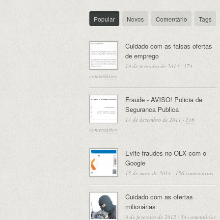
Popular
Novos
Comentário
Tags
Cuidado com as falsas ofertas
de emprego
19 de fevereiro de 2013
·
174
comentários
Fraude - AVISO! Policia de
Seguranca Publica
17 de dezembro de 2011
·
156
comentários
Evite fraudes no OLX com o
Google
15 de maio de 2014
·
156 comentários
Cuidado com as ofertas
milionárias
9 de fevereiro de 2012
·
54 comentários