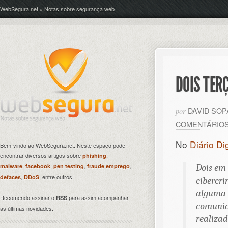
WebSegura.net » Notas sobre segurança web
DOIS TER
DAVID SO
por
COMENTÁRIO
No
Diário Dig
Bem-vindo ao WebSegura.net. Neste espaço pode
encontrar diversos artigos sobre
,
phishing
,
,
,
,
malware
facebook
pen testing
fraude emprego
Dois em 
,
, entre outros.
defaces
DDoS
cibercr
alguma v
Recomendo assinar o
para assim acompanhar
RSS
comunic
as últimas novidades.
realizad