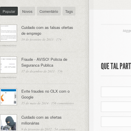
Popular
Novos
Comentário
Tags
Cuidado com as falsas ofertas
tagg
de emprego
19 de fevereiro de 2013
·
174
comentários
Fraude - AVISO! Policia de
QUE TAL PAR
Seguranca Publica
17 de dezembro de 2011
·
156
comentários
Evite fraudes no OLX com o
Google
15 de maio de 2014
·
156 comentários
Cuidado com as ofertas
milionárias
9 de fevereiro de 2012
·
54 comentários