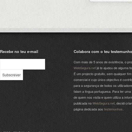
Recebe no teu e-mail
Colabora com o teu testemunh
Com mais de 5 anos de existência, o pro
WebSegura.net
já te ajudou de alguma f
É um projecto gratuito, sem qualquer fim
comercial e cujo único objectivo é contrib
para a segurança de todos os utilizador
falam a língua portuguesa. Para ter uma 
de quem nos visita e quem utiliza a info
publicada no
WebSegura.net
, decidi cri
página dedicada aos
testemunhos
.