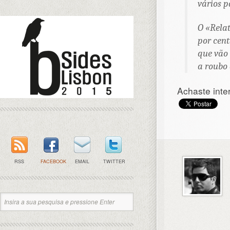
vários p
O «Rela
por cent
que vão 
a roubo 
Achaste inte
RSS
FACEBOOK
EMAIL
TWITTER