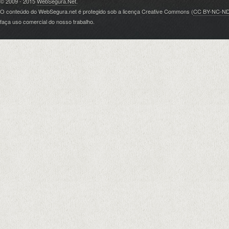
© 2009 - 2015
WebSegura.Net
.
O conteúdo do WebSegura.net é protegido sob a licença Creative Commons (
CC BY-NC-N
faça uso comercial do nosso trabalho.