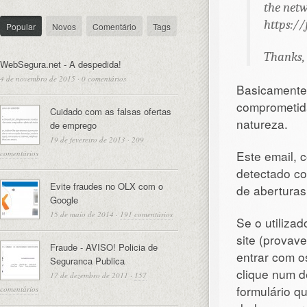
the netw
https://
Popular
Novos
Comentário
Tags
Thanks,
WebSegura.net - A despedida!
4 de novembro de 2015
·
0 comentários
Basicamente
comprometida
Cuidado com as falsas ofertas
natureza.
de emprego
19 de fevereiro de 2013
·
209
Este email, 
comentários
detectado c
Evite fraudes no OLX com o
de abertura
Google
15 de maio de 2014
·
191 comentários
Se o utilizad
site (provav
Fraude - AVISO! Policia de
entrar com o
Seguranca Publica
clique num d
17 de dezembro de 2011
·
157
formulário q
comentários