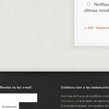
Notifiq
últimas nov
←
EDP - Factura D
Recebe no teu e-mail
Colabora com o teu testemunh
Com mais de 5 anos de existência, o pro
WebSegura.net
já te ajudou de alguma f
É um projecto gratuito, sem qualquer fim