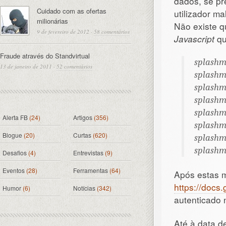
dados, se pr
Cuidado com as ofertas
utilizador ma
milionárias
Não existe q
9 de fevereiro de 2012
·
58 comentários
Javascript
qu
Fraude através do Standvirtual
splashm
13 de janeiro de 2011
·
52 comentários
splashm
splashm
splash
splashm
Alerta FB
(24)
Artigos
(356)
splashm
Blogue
(20)
Curtas
(620)
splashm
splashm
Desafios
(4)
Entrevistas
(9)
Eventos
(28)
Ferramentas
(64)
Após estas m
https://docs
Humor
(6)
Notícias
(342)
autenticado 
Até à data d