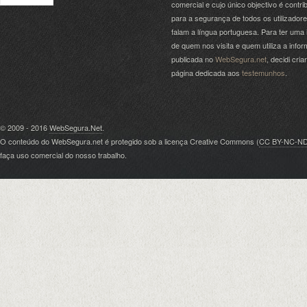
comercial e cujo único objectivo é contrib
para a segurança de todos os utilizador
falam a língua portuguesa. Para ter uma 
de quem nos visita e quem utiliza a info
publicada no
WebSegura.net
, decidi cri
página dedicada aos
testemunhos
.
© 2009 - 2016
WebSegura.Net
.
O conteúdo do WebSegura.net é protegido sob a licença Creative Commons (
CC BY-NC-N
faça uso comercial do nosso trabalho.