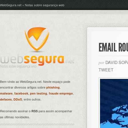
WebSegura.net » Notas sobre segurança web
EMAIL RO
DAVID SO
por
TWEET
Bem-vindo ao WebSegura.net. Neste espaço pode
encontrar diversos artigos sobre
,
phishing
,
,
,
,
malware
facebook
pen testing
fraude emprego
,
, entre outros.
defaces
DDoS
Recomendo assinar o
para assim acompanhar
RSS
as últimas novidades.