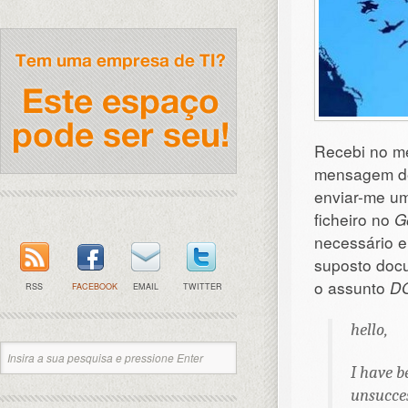
Recebi no me
mensagem de 
enviar-me um
ficheiro no
G
necessário e
suposto docu
o assunto
D
RSS
FACEBOOK
EMAIL
TWITTER
hello,
I have b
unsucce