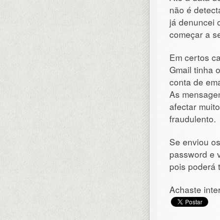
não é detec
já denuncei 
começar a s
Em certos ca
Gmail tinha 
conta de ema
As mensagens
afectar muit
fraudulento.
Se enviou o
password e v
pois poderá t
Achaste inte