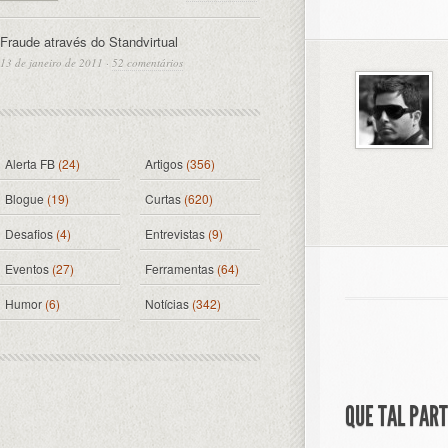
Fraude através do Standvirtual
13 de janeiro de 2011
·
52 comentários
Alerta FB
(24)
Artigos
(356)
Blogue
(19)
Curtas
(620)
Desafios
(4)
Entrevistas
(9)
Eventos
(27)
Ferramentas
(64)
Humor
(6)
Notícias
(342)
QUE TAL PAR