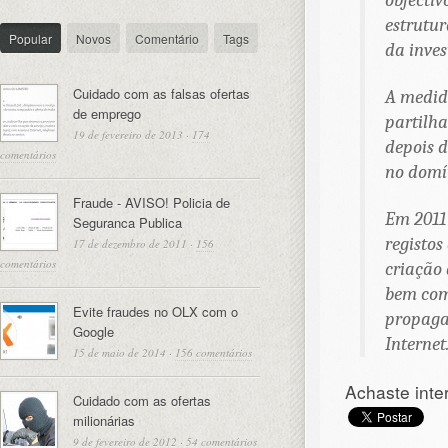
objectiv
estrutur
Popular
Novos
Comentário
Tags
da inves
Cuidado com as falsas ofertas
A medida
de emprego
partilh
19 de fevereiro de 2013
·
174
depois 
comentários
no domí
Fraude - AVISO! Policia de
Em 2011
Seguranca Publica
registos
17 de dezembro de 2011
·
156
comentários
criação 
bem como
Evite fraudes no OLX com o
propaga
Google
Internet
15 de maio de 2014
·
156 comentários
Achaste inte
Cuidado com as ofertas
milionárias
9 de fevereiro de 2012
·
54 comentários