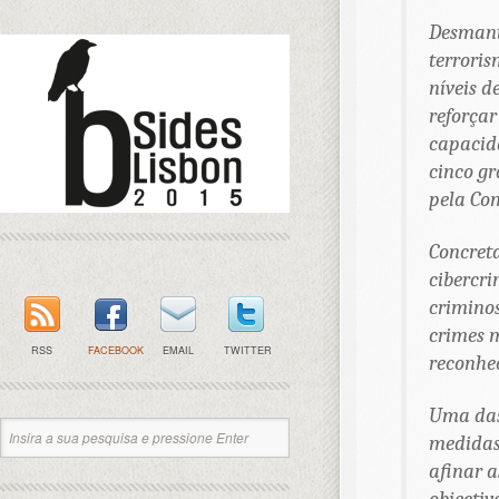
Desmante
terroris
níveis d
reforçar
capacida
cinco gr
pela Co
Concreta
cibercri
criminos
crimes 
RSS
FACEBOOK
EMAIL
TWITTER
reconhec
Uma das 
medidas
afinar a