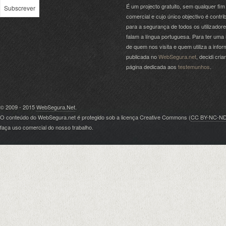
É um projecto gratuito, sem qualquer fim
comercial e cujo único objectivo é contrib
para a segurança de todos os utilizador
falam a língua portuguesa. Para ter uma 
de quem nos visita e quem utiliza a info
publicada no
WebSegura.net
, decidi cri
página dedicada aos
testemunhos
.
© 2009 - 2015
WebSegura.Net
.
O conteúdo do WebSegura.net é protegido sob a licença Creative Commons (
CC BY-NC-N
faça uso comercial do nosso trabalho.