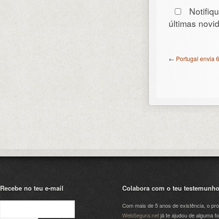
Notifiq
últimas nov
←
Portugal envia 
Recebe no teu e-mail
Colabora com o teu testemunh
Com mais de 5 anos de existência, o pro
WebSegura.net
já te ajudou de alguma f