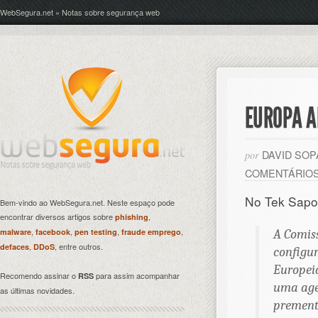
WebSegura.net » Notas sobre segurança web
EUROPA A
DAVID SO
por
COMENTÁRIO
No Tek Sapo
Bem-vindo ao WebSegura.net. Neste espaço pode
encontrar diversos artigos sobre
,
phishing
,
,
,
,
malware
facebook
pen testing
fraude emprego
A Comis
,
, entre outros.
defaces
DDoS
config
Europei
Recomendo assinar o
para assim acompanhar
RSS
uma age
as últimas novidades.
prement