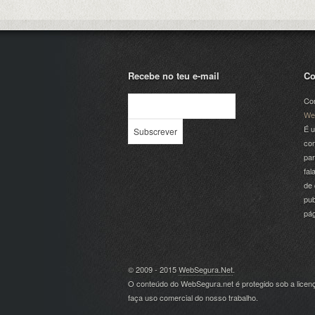
Recebe no teu e-mail
Co
Com
We
É u
com
par
fal
de 
pub
pá
© 2009 - 2015
WebSegura.Net
.
O conteúdo do WebSegura.net é protegido sob a lice
faça uso comercial do nosso trabalho.