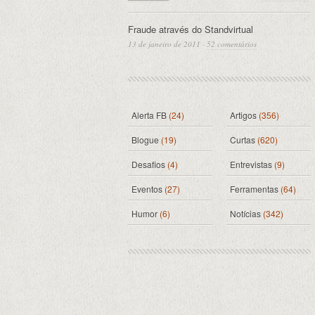
Fraude através do Standvirtual
13 de janeiro de 2011
·
52 comentários
Alerta FB
(24)
Artigos
(356)
Blogue
(19)
Curtas
(620)
Desafios
(4)
Entrevistas
(9)
Eventos
(27)
Ferramentas
(64)
Humor
(6)
Notícias
(342)