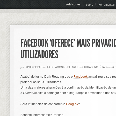
Advisories
Sobre
Ferramentas
FACEBOOK ‘OFERECE’ MAIS PRIVACI
UTILIZADORES
por
DAVID SOPAS
em
25 DE AGOSTO DE 2011
em
CURTAS
,
NOTÍCIAS
com
0 
Acabei de ler no Dark Reading que o
Facebook
actualizou a sua re
proteger os seus utilizadores.
Uma das maiores alterações é a confirmação da identificação de um
o
Facebook
está a começar a ter a segurança e privacidade dos seu
Será influências do concorrente
Google+
?
Achaste interessante? Partilha!