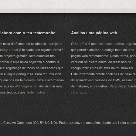
labora com o teu testemunho
Analisa uma página web
 mais de 5 anos de existência, o projecto
O
ScanPW
é uma
ferramenta online
, e gratu
bSegura.net
já te ajudou de alguma forma?
que permite analisar o código fonte de uma
m projecto gratuito, sem qualquer fim
página web remotamente. Desta forma, pod
ercial e cujo único objectivo é contribuir
verificar se existe conteúdo malicioso no
a a segurança de todos os utilizadores que
código fonte antes de abrir no teu browser.
am a língua portuguesa. Para ter uma ideia
Esta ferramenta deteta centenas de palavra
quem nos visita e quem utiliza a informação
de spamdexing, versões de CMS, assinatu
licada no
WebSegura.net
, decidi criar uma
de malware, entre outros. Para utilizar, bast
gina dedicada aos
testemunhos
.
clicar aqui
.
nça Creative Commons (
CC BY-NC-ND
). Pode reproduzir o conteúdo, desde que insira os dev