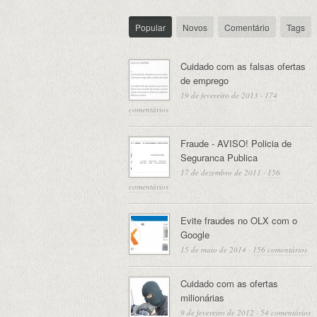
Popular
Novos
Comentário
Tags
Cuidado com as falsas ofertas
de emprego
19 de fevereiro de 2013
·
174
comentários
Fraude - AVISO! Policia de
Seguranca Publica
17 de dezembro de 2011
·
156
comentários
Evite fraudes no OLX com o
Google
15 de maio de 2014
·
156 comentários
Cuidado com as ofertas
milionárias
9 de fevereiro de 2012
·
54 comentários