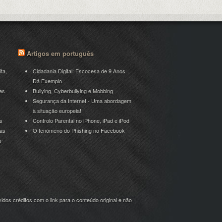
Artigos em português
ita,
Cidadania Digital: Escocesa de 9 Anos
Dá Exemplo
es
Bullying, Cyberbullying e Mobbing
Segurança da Internet - Uma abordagem
à situação europeia!
s
Controlo Parental no iPhone, iPad e iPod
ras
O fenómeno do Phishing no Facebook
a
idos créditos com o link para o conteúdo original e não