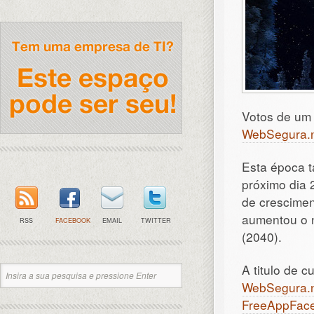
Votos de um
WebSegura.
Esta época t
próximo dia 
de crescimen
aumentou o n
RSS
FACEBOOK
EMAIL
TWITTER
(2040).
A titulo de 
WebSegura.
FreeAppFaceb