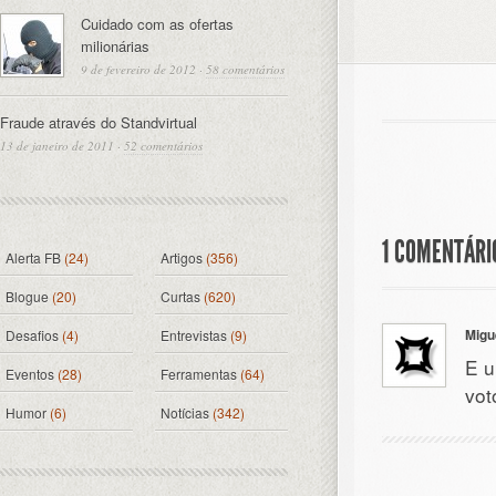
Cuidado com as ofertas
milionárias
9 de fevereiro de 2012
·
58 comentários
Fraude através do Standvirtual
13 de janeiro de 2011
·
52 comentários
1 COMENTÁRIO
Alerta FB
(24)
Artigos
(356)
Blogue
(20)
Curtas
(620)
Migu
Desafios
(4)
Entrevistas
(9)
E u
Eventos
(28)
Ferramentas
(64)
vot
Humor
(6)
Notícias
(342)