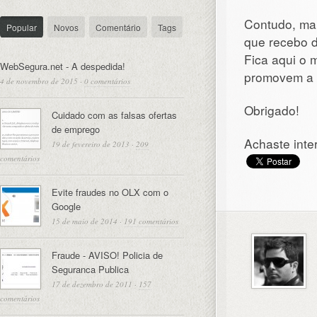
Contudo, mai
Popular
Novos
Comentário
Tags
que recebo d
Fica aqui o
WebSegura.net - A despedida!
promovem a 
4 de novembro de 2015
·
0 comentários
Obrigado!
Cuidado com as falsas ofertas
de emprego
Achaste inte
19 de fevereiro de 2013
·
209
comentários
Evite fraudes no OLX com o
Google
15 de maio de 2014
·
191 comentários
Fraude - AVISO! Policia de
Seguranca Publica
17 de dezembro de 2011
·
157
comentários