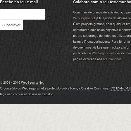
Recebe no teu e-mail
Colabora com o teu testemunh
Com mais de 5 anos de existência, o pro
WebSegura.net
já te ajudou de alguma f
É um projecto gratuito, sem qualquer fim
comercial e cujo único objectivo é contrib
para a segurança de todos os utilizador
falam a língua portuguesa. Para ter uma 
de quem nos visita e quem utiliza a info
publicada no
WebSegura.net
, decidi cri
página dedicada aos
testemunhos
.
© 2009 - 2016
WebSegura.Net
.
O conteúdo do WebSegura.net é protegido sob a licença Creative Commons (
CC BY-NC-N
faça uso comercial do nosso trabalho.