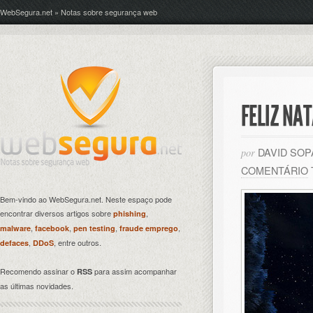
WebSegura.net » Notas sobre segurança web
FELIZ NA
DAVID SO
por
COMENTÁRIO
Bem-vindo ao WebSegura.net. Neste espaço pode
encontrar diversos artigos sobre
,
phishing
,
,
,
,
malware
facebook
pen testing
fraude emprego
,
, entre outros.
defaces
DDoS
Recomendo assinar o
para assim acompanhar
RSS
as últimas novidades.