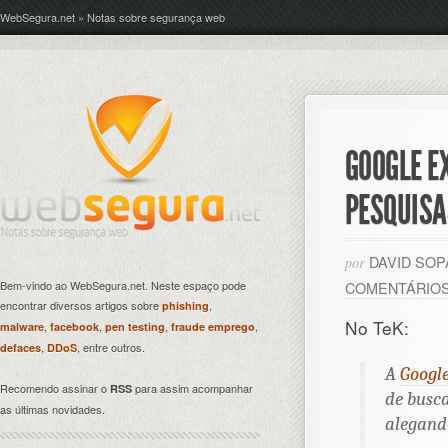
WebSegura.net » Notas sobre segurança web
GOOGLE E
PESQUISA
DAVID SO
por
Bem-vindo ao WebSegura.net. Neste espaço pode
COMENTÁRIO
encontrar diversos artigos sobre
,
phishing
No TeK:
,
,
,
,
malware
facebook
pen testing
fraude emprego
,
, entre outros.
defaces
DDoS
A
Googl
Recomendo assinar o
para assim acompanhar
RSS
de busca
as últimas novidades.
alegand