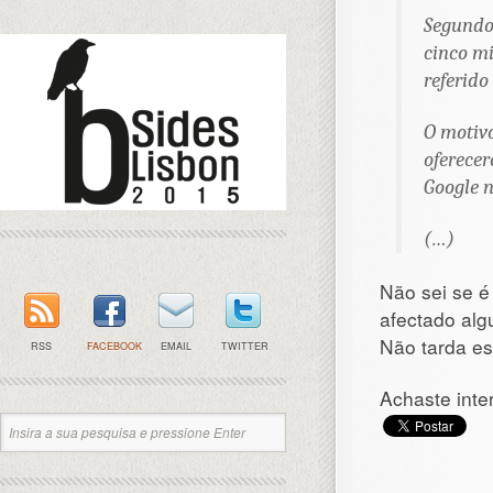
Segundo
cinco m
referido
O motivo
oferecer
Google n
(…)
Não sei se é
afectado alg
Não tarda e
RSS
FACEBOOK
EMAIL
TWITTER
Achaste inte