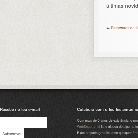
últimas nov
←
Passwords de si
Recebe no teu e-mail
Colabora com o teu testemunh
Com mais de 5 anos de existência, o pro
WebSegura.net
já te ajudou de alguma f
É um projecto gratuito, sem qualquer fim