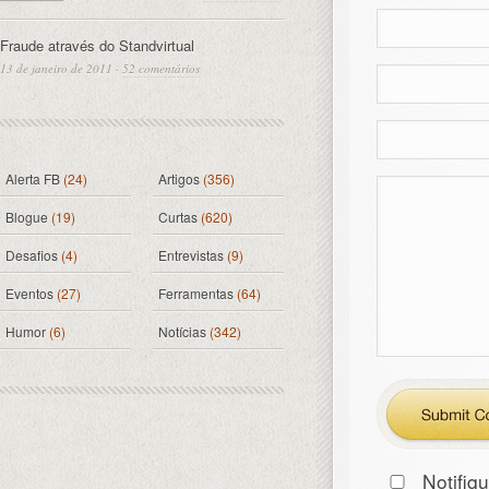
Fraude através do Standvirtual
13 de janeiro de 2011
·
52 comentários
Alerta FB
(24)
Artigos
(356)
Blogue
(19)
Curtas
(620)
Desafios
(4)
Entrevistas
(9)
Eventos
(27)
Ferramentas
(64)
Humor
(6)
Notícias
(342)
Notifiq