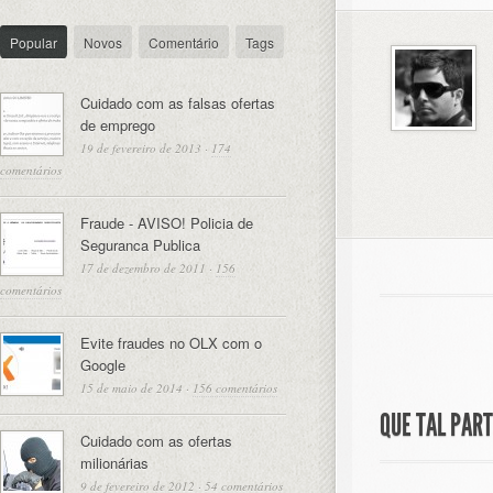
Popular
Novos
Comentário
Tags
Cuidado com as falsas ofertas
de emprego
19 de fevereiro de 2013
·
174
comentários
Fraude - AVISO! Policia de
Seguranca Publica
17 de dezembro de 2011
·
156
comentários
Evite fraudes no OLX com o
Google
15 de maio de 2014
·
156 comentários
QUE TAL PAR
Cuidado com as ofertas
milionárias
9 de fevereiro de 2012
·
54 comentários