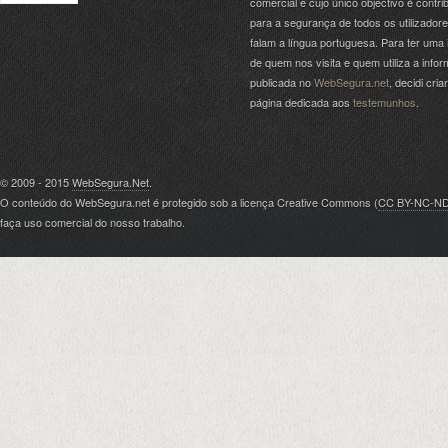
comercial e cujo único objectivo é contrib
para a segurança de todos os utilizador
falam a língua portuguesa. Para ter uma 
de quem nos visita e quem utiliza a info
publicada no
WebSegura.net
, decidi cri
página dedicada aos
testemunhos
.
© 2009 - 2015
WebSegura.Net
.
O conteúdo do WebSegura.net é protegido sob a licença Creative Commons (
CC BY-NC-N
faça uso comercial do nosso trabalho.