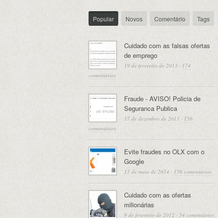
Popular
Novos
Comentário
Tags
Cuidado com as falsas ofertas
de emprego
19 de fevereiro de 2013
·
174
comentários
Fraude - AVISO! Policia de
Seguranca Publica
17 de dezembro de 2011
·
156
comentários
Evite fraudes no OLX com o
Google
15 de maio de 2014
·
156 comentários
Cuidado com as ofertas
milionárias
9 de fevereiro de 2012
·
54 comentários