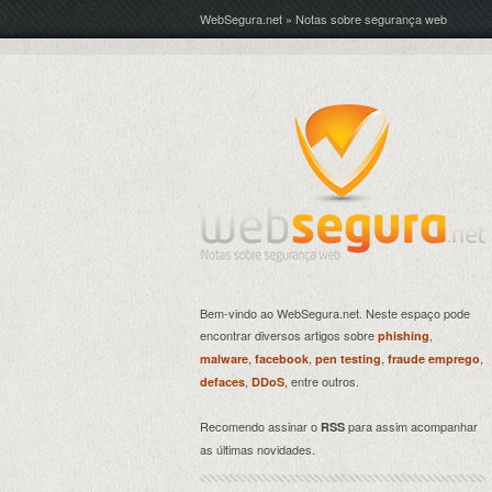
WebSegura.net » Notas sobre segurança web
Bem-vindo ao WebSegura.net. Neste espaço pode
encontrar diversos artigos sobre
,
phishing
,
,
,
,
malware
facebook
pen testing
fraude emprego
,
, entre outros.
defaces
DDoS
Recomendo assinar o
para assim acompanhar
RSS
as últimas novidades.