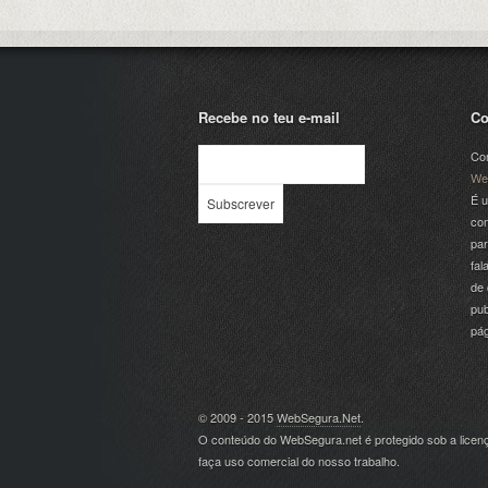
Recebe no teu e-mail
Co
Com
We
É u
com
par
fal
de 
pub
pá
© 2009 - 2015
WebSegura.Net
.
O conteúdo do WebSegura.net é protegido sob a lice
faça uso comercial do nosso trabalho.