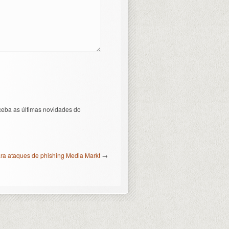
ceba as últimas novidades do
ara ataques de phishing Media Markt
→