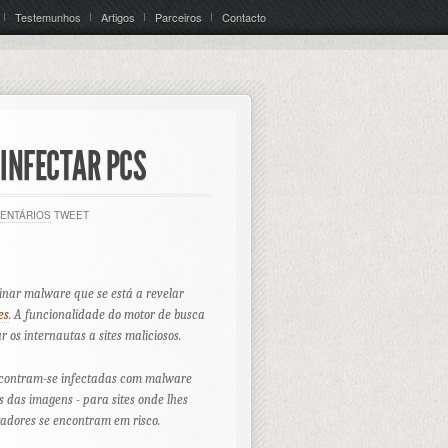
Testemunhos
Artigos
Parceiros
Contacto
INFECTAR PCS
ENTÁRIOS
TWEET
minar
malware
que se está a revelar
es
. A funcionalidade do motor de busca
 os internautas a sites maliciosos.
encontram-se infectadas com
malware
s das imagens - para sites onde lhes
tadores se encontram em risco.