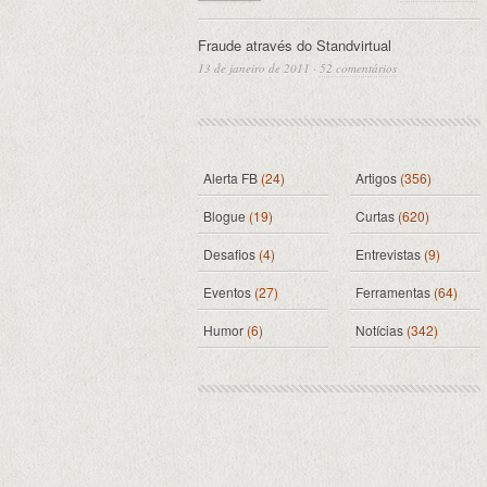
Fraude através do Standvirtual
13 de janeiro de 2011
·
52 comentários
Alerta FB
(24)
Artigos
(356)
Blogue
(19)
Curtas
(620)
Desafios
(4)
Entrevistas
(9)
Eventos
(27)
Ferramentas
(64)
Humor
(6)
Notícias
(342)