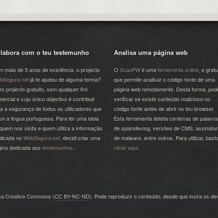
labora com o teu testemunho
Analisa uma página web
 mais de 5 anos de existência, o projecto
O
ScanPW
é uma
ferramenta online
, e gratu
bSegura.net
já te ajudou de alguma forma?
que permite analisar o código fonte de uma
m projecto gratuito, sem qualquer fim
página web remotamente. Desta forma, pod
ercial e cujo único objectivo é contribuir
verificar se existe conteúdo malicioso no
a a segurança de todos os utilizadores que
código fonte antes de abrir no teu browser.
am a língua portuguesa. Para ter uma ideia
Esta ferramenta deteta centenas de palavra
quem nos visita e quem utiliza a informação
de spamdexing, versões de CMS, assinatu
licada no
WebSegura.net
, decidi criar uma
de malware, entre outros. Para utilizar, bast
gina dedicada aos
testemunhos
.
clicar aqui
.
nça Creative Commons (
CC BY-NC-ND
). Pode reproduzir o conteúdo, desde que insira os dev