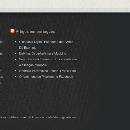
Artigos em português
ita,
Cidadania Digital: Escocesa de 9 Anos
Dá Exemplo
es
Bullying, Cyberbullying e Mobbing
Segurança da Internet - Uma abordagem
à situação europeia!
s
Controlo Parental no iPhone, iPad e iPod
ras
O fenómeno do Phishing no Facebook
a
idos créditos com o link para o conteúdo original e não