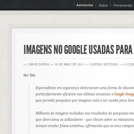
Advisories
Sobre
Ferramentas
IMAGENS NO GOOGLE USADAS PARA 
por
DAVID SOPAS
em
16 DE MAIO DE 2011
em
CURTAS
,
NOTÍCIAS
com
0 COM
No Tek:
Especialistas em segurança detectaram uma forma de disse
particularmente eficiente nas últimas semanas: o
Google Imag
que permite pesquisar por imagens está a ser usada para levar
Milhares de imagens incluídas nos resultados de pesquisas 
que direcciona os utilizadores - que clicam sobre as miniatura
tentam vender falsos antivírus, afirmando que os seus compu