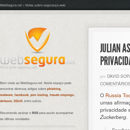
WebSegura.net » Notas sobre segurança web
JULIAN A
PRIVACID
DAVID SO
por
Bem-vindo ao WebSegura.net. Neste espaço pode
COMENTÁRIO
encontrar diversos artigos sobre
,
phishing
O
Russia To
,
,
,
,
malware
facebook
pen testing
fraude emprego
,
, entre outros.
defaces
DDoS
umas afirmaç
privacidade 
Recomendo assinar o
para assim acompanhar
RSS
Zuckerberg
.
as últimas novidades.