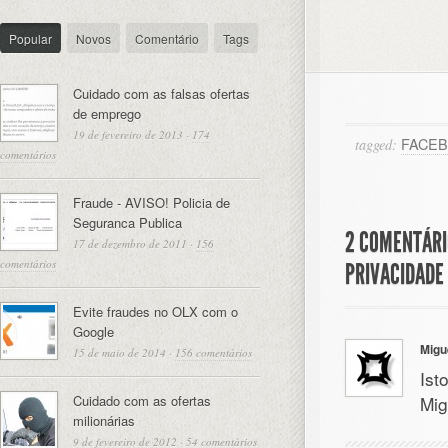
Popular
Novos
Comentário
Tags
Cuidado com as falsas ofertas
de emprego
19 de fevereiro de 2013
·
174
FACE
tagged:
comentários
Fraude - AVISO! Policia de
Seguranca Publica
2 COMENTÁRI
17 de dezembro de 2011
·
156
comentários
PRIVACIDADE
Evite fraudes no OLX com o
Google
Migu
15 de maio de 2014
·
156 comentários
Ist
Cuidado com as ofertas
Mig
milionárias
9 de fevereiro de 2012
·
54 comentários