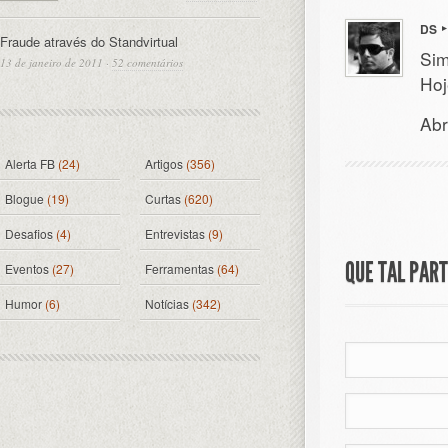
DS
Fraude através do Standvirtual
Sim
13 de janeiro de 2011
·
52 comentários
Hoj
Ab
Alerta FB
(24)
Artigos
(356)
Blogue
(19)
Curtas
(620)
Desafios
(4)
Entrevistas
(9)
QUE TAL PAR
Eventos
(27)
Ferramentas
(64)
Humor
(6)
Notícias
(342)