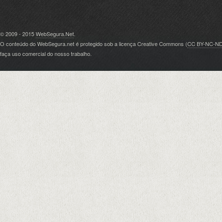
© 2009 - 2015
WebSegura.Net
.
O conteúdo do WebSegura.net é protegido sob a licença Creative Commons (
CC BY-NC-N
faça uso comercial do nosso trabalho.