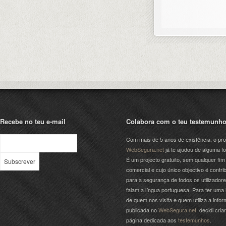
Recebe no teu e-mail
Colabora com o teu testemunh
Com mais de 5 anos de existência, o pro
WebSegura.net
já te ajudou de alguma f
É um projecto gratuito, sem qualquer fim
comercial e cujo único objectivo é contrib
para a segurança de todos os utilizador
falam a língua portuguesa. Para ter uma 
de quem nos visita e quem utiliza a info
publicada no
WebSegura.net
, decidi cri
página dedicada aos
testemunhos
.