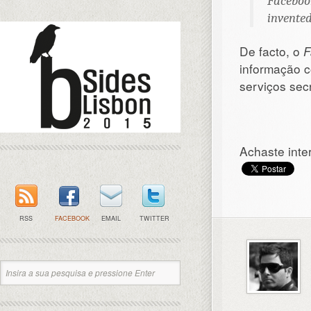
Facebook
invente
De facto, o
F
informação c
serviços sec
Achaste inte
RSS
FACEBOOK
EMAIL
TWITTER