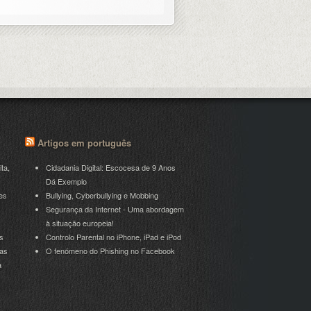
Artigos em português
ita,
Cidadania Digital: Escocesa de 9 Anos
Dá Exemplo
es
Bullying, Cyberbullying e Mobbing
Segurança da Internet - Uma abordagem
à situação europeia!
s
Controlo Parental no iPhone, iPad e iPod
ras
O fenómeno do Phishing no Facebook
a