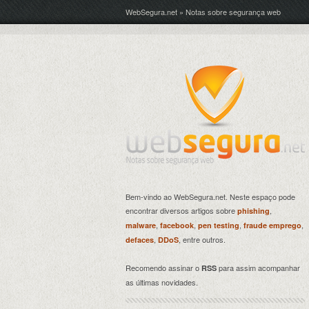
WebSegura.net » Notas sobre segurança web
Bem-vindo ao WebSegura.net. Neste espaço pode
encontrar diversos artigos sobre
,
phishing
,
,
,
,
malware
facebook
pen testing
fraude emprego
,
, entre outros.
defaces
DDoS
Recomendo assinar o
para assim acompanhar
RSS
as últimas novidades.