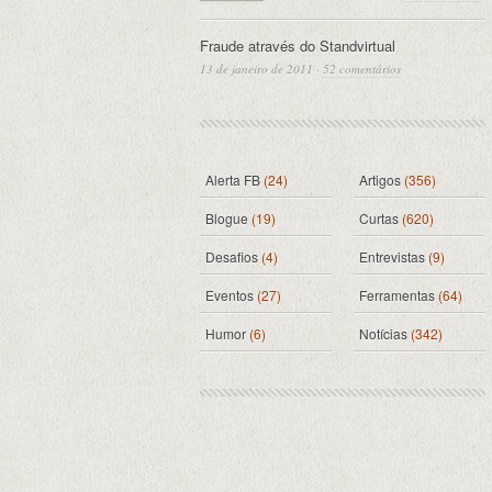
Fraude através do Standvirtual
13 de janeiro de 2011
·
52 comentários
Alerta FB
(24)
Artigos
(356)
Blogue
(19)
Curtas
(620)
Desafios
(4)
Entrevistas
(9)
Eventos
(27)
Ferramentas
(64)
Humor
(6)
Notícias
(342)