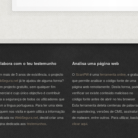
labora com o teu testemunho
Analisa uma página web
 mais de 5 anos de existência, o projecto
O
ScanPW
é uma
ferramenta online
, e gratu
bSegura.net
já te ajudou de alguma forma?
que permite analisar o código fonte de uma
m projecto gratuito, sem qualquer fim
página web remotamente. Desta forma, pod
ercial e cujo único objectivo é contribuir
verificar se existe conteúdo malicioso no
a a segurança de todos os utilizadores que
código fonte antes de abrir no teu browser.
am a língua portuguesa. Para ter uma ideia
Esta ferramenta deteta centenas de palavra
quem nos visita e quem utiliza a informação
de spamdexing, versões de CMS, assinatu
licada no
WebSegura.net
, decidi criar uma
de malware, entre outros. Para utilizar, bast
gina dedicada aos
testemunhos
.
clicar aqui
.