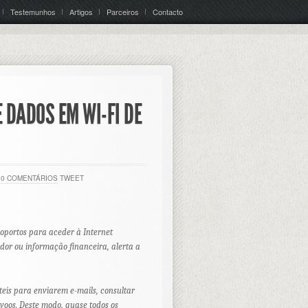
Testemunhos
Artigos
Parceiros
Contacto
 DADOS EM WI-FI DE
0 COMENTÁRIOS
TWEET
roportos para aceder à Internet
dor ou informação financeira, alerta a
teis para enviarem e-mails, consultar
 voos. Deste modo, quase todos os