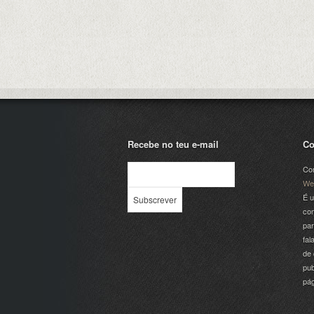
Recebe no teu e-mail
Co
Com
We
É u
com
par
fal
de 
pub
pá