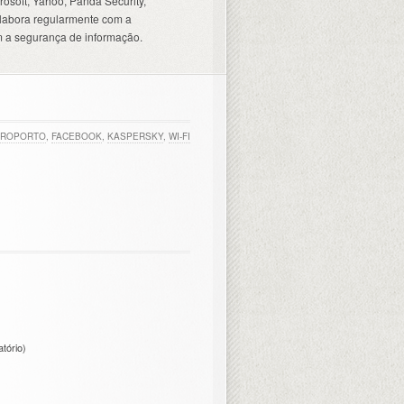
osoft, Yahoo, Panda Security,
olabora regularmente com a
 a segurança de informação.
EROPORTO
,
FACEBOOK
,
KASPERSKY
,
WI-FI
atório)