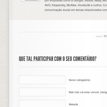
por empresas como a Google, Adobe, eBay, Micr
AVG, Kaspersky, McAfee, Hootsuite e outros. C
comunicação social em temas relacionados com
tagged:
A
QUE TAL PARTICIPAR COM O SEU COMENTÁRIO?
Nome (obrigatório)
Mail (não vai estar visível) (obrig
Website