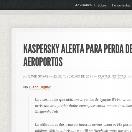
Advisories
Sobre
Ferramentas
KASPERSKY ALERTA PARA PERDA DE
AEROPORTOS
por
DAVID SOPAS
em
22 DE FEVEREIRO DE 2011
em
CURTAS
,
NOTÍCIAS
com
No
Diário Digital
:
Os cibernautas que utilizam os pontos de ligação Wi-Fi nos ae
arriscam-se a perder dados como passwords, nomes de utiliza
Kaspersky Lab.
Os utilizadores das transportadoras aéreas usam os PCs portá
páginas Web ou até visitar o perfil no Facebook antes dos seus