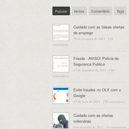
Popular
Novos
Comentário
Tags
Cuidado com as falsas ofertas
de emprego
19 de fevereiro de 2013
·
174
comentários
Fraude - AVISO! Policia de
Seguranca Publica
17 de dezembro de 2011
·
156
comentários
Evite fraudes no OLX com o
Google
15 de maio de 2014
·
156 comentários
Cuidado com as ofertas
milionárias
9 de fevereiro de 2012
·
54 comentários