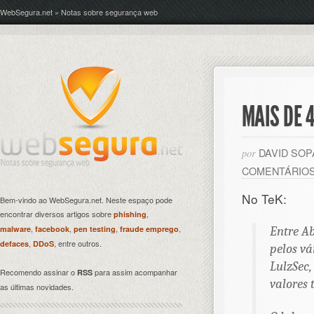
WebSegura.net » Notas sobre segurança web
MAIS DE 
DAVID SO
por
COMENTÁRIO
No TeK:
Bem-vindo ao WebSegura.net. Neste espaço pode
encontrar diversos artigos sobre
,
phishing
,
,
,
,
malware
facebook
pen testing
fraude emprego
Entre Ab
,
, entre outros.
defaces
DDoS
pelos v
LulzSec
Recomendo assinar o
para assim acompanhar
RSS
valores 
as últimas novidades.