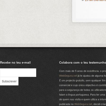
Recebe no teu e-mail
Colabora com o teu testemunh
Com mais de 5 anos de existência, o pro
WebSegura.net
já te ajudou de alguma f
É um projecto gratuito, sem qualquer fim
comercial e cujo único objectivo é contrib
para a segurança de todos os utilizador
falam a língua portuguesa. Para ter uma 
de quem nos visita e quem utiliza a info
publicada no
WebSegura.net
, decidi cri