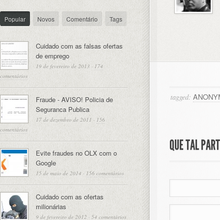
Popular
Novos
Comentário
Tags
Cuidado com as falsas ofertas
de emprego
19 de fevereiro de 2013
·
174
comentários
ANONY
tagged:
Fraude - AVISO! Policia de
Seguranca Publica
17 de dezembro de 2011
·
156
comentários
QUE TAL PAR
Evite fraudes no OLX com o
Google
15 de maio de 2014
·
156 comentários
Cuidado com as ofertas
milionárias
9 de fevereiro de 2012
·
54 comentários