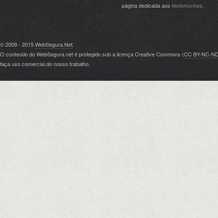
página dedicada aos
testemunhos
.
© 2009 - 2015
WebSegura.Net
.
O conteúdo do WebSegura.net é protegido sob a licença Creative Commons (
CC BY-NC-N
faça uso comercial do nosso trabalho.