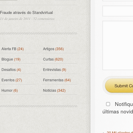
Fraude através do Standvirtual
13 de janeiro de 2011
·
52 comentários
Alerta FB
(24)
Artigos
(356)
Blogue
(19)
Curtas
(620)
Desafios
(4)
Entrevistas
(9)
Eventos
(27)
Ferramentas
(64)
Humor
(6)
Notícias
(342)
Notifiq
últimas nov
←
20 Mil clientes 