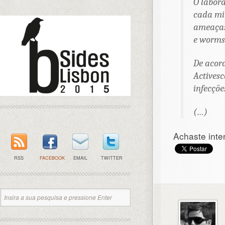
O labora
cada mi
ameaças
e
worms
De acor
Activesc
infecçõe
(…)
Achaste inte
RSS
FACEBOOK
EMAIL
TWITTER