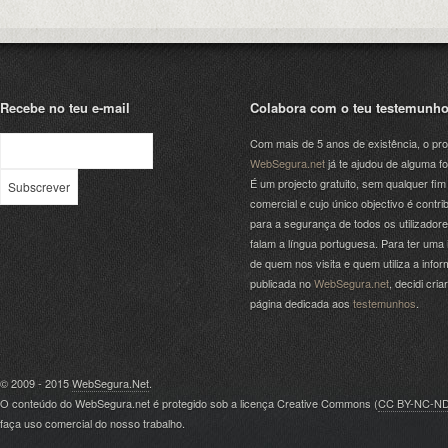
Recebe no teu e-mail
Colabora com o teu testemunh
Com mais de 5 anos de existência, o pro
WebSegura.net
já te ajudou de alguma f
É um projecto gratuito, sem qualquer fim
comercial e cujo único objectivo é contrib
para a segurança de todos os utilizador
falam a língua portuguesa. Para ter uma 
de quem nos visita e quem utiliza a info
publicada no
WebSegura.net
, decidi cri
página dedicada aos
testemunhos
.
© 2009 - 2015
WebSegura.Net
.
O conteúdo do WebSegura.net é protegido sob a licença Creative Commons (
CC BY-NC-N
faça uso comercial do nosso trabalho.