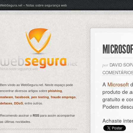
WebSegura.net » Notas sobre segurança web
MICROSOF
DAVID SO
por
COMENTÁRIO
A
Microsoft
d
Bem-vindo ao WebSegura.net. Neste espaço pode
produto de
a
encontrar diversos artigos sobre
,
phishing
,
,
,
,
malware
facebook
pen testing
fraude emprego
gratuito e c
,
, entre outros.
defaces
DDoS
Podem desca
Recomendo assinar o
para assim acompanhar
RSS
Achaste inte
as últimas novidades.