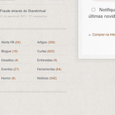
Notifiq
Fraude através do Standvirtual
últimas nov
13 de janeiro de 2011
·
52 comentários
←
Comprar na Inte
Alerta FB
(24)
Artigos
(356)
Blogue
(19)
Curtas
(620)
Desafios
(4)
Entrevistas
(9)
Eventos
(27)
Ferramentas
(64)
Humor
(6)
Notícias
(342)