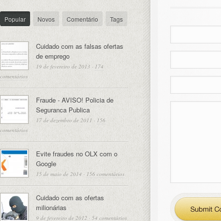
Popular
Novos
Comentário
Tags
Cuidado com as falsas ofertas
de emprego
19 de fevereiro de 2013
·
174
comentários
Fraude - AVISO! Policia de
Seguranca Publica
17 de dezembro de 2011
·
156
comentários
Evite fraudes no OLX com o
Google
15 de maio de 2014
·
156 comentários
Cuidado com as ofertas
milionárias
9 de fevereiro de 2012
·
54 comentários