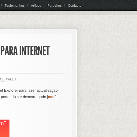
Testemunhos
Artigos
Parceiros
Contacto
 PARA INTERNET
IOS
TWEET
rnet Explorer para fazer actualização
o, podendo ser descarregado [
aqui
].