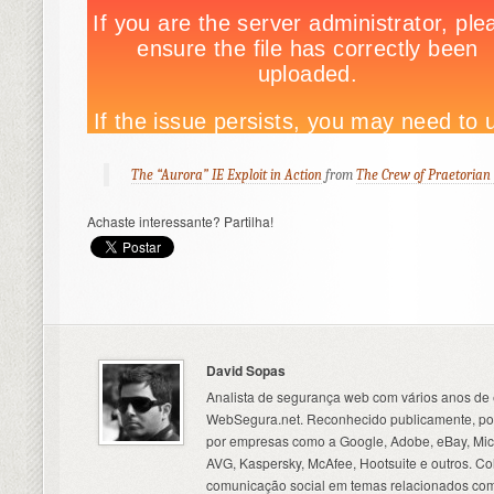
The “Aurora” IE Exploit in Action
from
The Crew of Praetorian 
Achaste interessante? Partilha!
David Sopas
Analista de segurança web com vários anos de 
WebSegura.net. Reconhecido publicamente, por
por empresas como a Google, Adobe, eBay, Micr
AVG, Kaspersky, McAfee, Hootsuite e outros. C
comunicação social em temas relacionados com