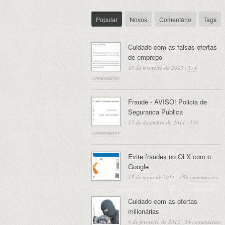
Popular
Novos
Comentário
Tags
Cuidado com as falsas ofertas
de emprego
19 de fevereiro de 2013
·
174
comentários
Fraude - AVISO! Policia de
Seguranca Publica
17 de dezembro de 2011
·
156
comentários
Evite fraudes no OLX com o
Google
15 de maio de 2014
·
156 comentários
Cuidado com as ofertas
milionárias
9 de fevereiro de 2012
·
54 comentários