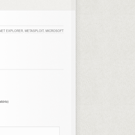
NET EXPLORER
,
METASPLOIT
,
MICROSOFT
atório)