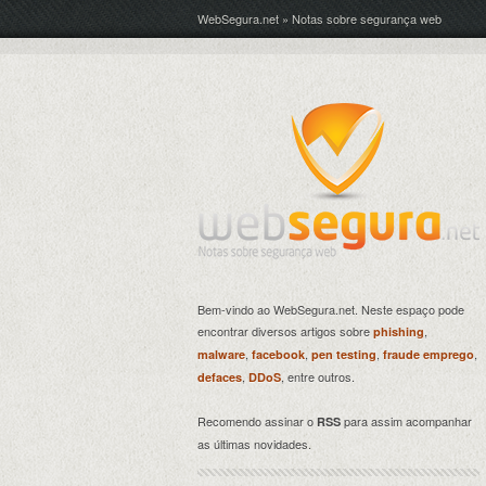
WebSegura.net » Notas sobre segurança web
Bem-vindo ao WebSegura.net. Neste espaço pode
encontrar diversos artigos sobre
,
phishing
,
,
,
,
malware
facebook
pen testing
fraude emprego
,
, entre outros.
defaces
DDoS
Recomendo assinar o
para assim acompanhar
RSS
as últimas novidades.