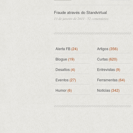
Fraude através do Standvirtual
13 de janeiro de 2011
·
52 comentários
Alerta FB
(24)
Artigos
(356)
Blogue
(19)
Curtas
(620)
Desafios
(4)
Entrevistas
(9)
Eventos
(27)
Ferramentas
(64)
Humor
(6)
Notícias
(342)