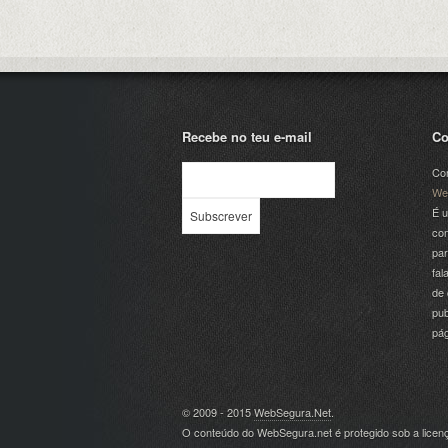
Recebe no teu e-mail
Co
Com
We
É u
com
par
fal
de 
pub
pá
© 2009 - 2015
WebSegura.Net
.
O conteúdo do WebSegura.net é protegido sob a lice