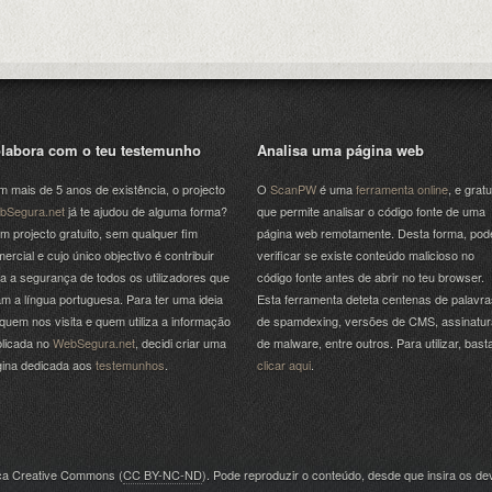
labora com o teu testemunho
Analisa uma página web
 mais de 5 anos de existência, o projecto
O
ScanPW
é uma
ferramenta online
, e gratu
bSegura.net
já te ajudou de alguma forma?
que permite analisar o código fonte de uma
m projecto gratuito, sem qualquer fim
página web remotamente. Desta forma, pod
ercial e cujo único objectivo é contribuir
verificar se existe conteúdo malicioso no
a a segurança de todos os utilizadores que
código fonte antes de abrir no teu browser.
am a língua portuguesa. Para ter uma ideia
Esta ferramenta deteta centenas de palavra
quem nos visita e quem utiliza a informação
de spamdexing, versões de CMS, assinatu
licada no
WebSegura.net
, decidi criar uma
de malware, entre outros. Para utilizar, bast
gina dedicada aos
testemunhos
.
clicar aqui
.
nça Creative Commons (
CC BY-NC-ND
). Pode reproduzir o conteúdo, desde que insira os dev