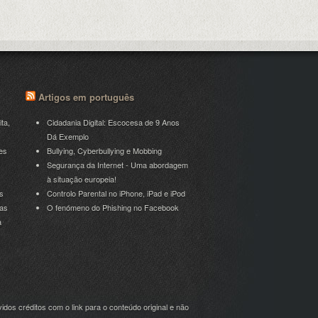
Artigos em português
ita,
Cidadania Digital: Escocesa de 9 Anos
Dá Exemplo
es
Bullying, Cyberbullying e Mobbing
Segurança da Internet - Uma abordagem
à situação europeia!
s
Controlo Parental no iPhone, iPad e iPod
ras
O fenómeno do Phishing no Facebook
a
idos créditos com o link para o conteúdo original e não