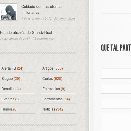
Cuidado com as ofertas
milionárias
9 de fevereiro de 2012
·
58 comentários
Fraude através do Standvirtual
13 de janeiro de 2011
·
52 comentários
QUE TAL PAR
Alerta FB
(24)
Artigos
(356)
Blogue
(20)
Curtas
(620)
Desafios
(4)
Entrevistas
(9)
Eventos
(28)
Ferramentas
(64)
Humor
(6)
Notícias
(342)