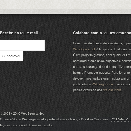
Recebe no teu e-mail
Colabora com o teu testemunh
Com mais de 5 anos de existência, o pro
WebSegura.net
já te ajudou de alguma f
É um projecto gratuito, sem qualquer fim
comercial e cujo único objectivo é contrib
para a segurança de todos os utilizador
falam a língua portuguesa. Para ter uma 
de quem nos visita e quem utiliza a info
publicada no
WebSegura.net
, decidi cri
página dedicada aos
testemunhos
.
© 2009 - 2016
WebSegura.Net
.
O conteúdo do WebSegura.net é protegido sob a licença Creative Commons (
CC BY-NC-N
faça uso comercial do nosso trabalho.