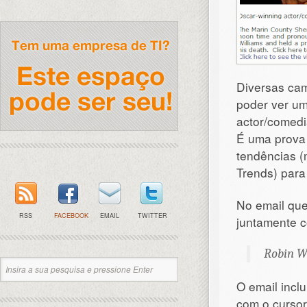
Diversas ca
poder ver um
actor/comedi
É uma prova 
tendências (
Trends) par
No email que
RSS
FACEBOOK
EMAIL
TWITTER
juntamente c
Robin Wi
O email incl
com o cursor