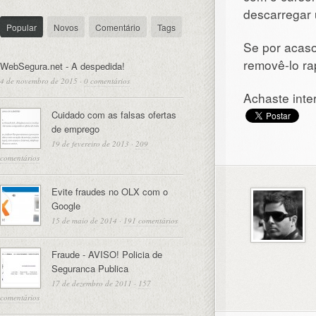
descarregar
Popular
Novos
Comentário
Tags
Se por acaso
removê-lo ra
WebSegura.net - A despedida!
4 de novembro de 2015
·
0 comentários
Achaste inte
Cuidado com as falsas ofertas
de emprego
19 de fevereiro de 2013
·
209
comentários
Evite fraudes no OLX com o
Google
15 de maio de 2014
·
191 comentários
Fraude - AVISO! Policia de
Seguranca Publica
17 de dezembro de 2011
·
157
comentários