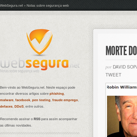
WebSegura.net » Notas sobre segurança web
MORTE DO
DAVID SO
por
TWEET
Bem-vindo ao WebSegura.net. Neste espaço pode
encontrar diversos artigos sobre
,
phishing
,
,
,
,
malware
facebook
pen testing
fraude emprego
,
, entre outros.
defaces
DDoS
Recomendo assinar o
para assim acompanhar
RSS
as últimas novidades.