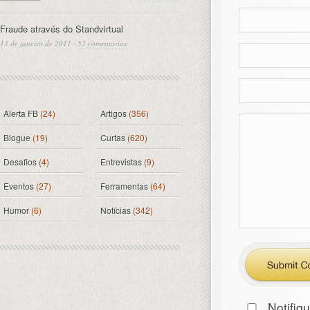
Fraude através do Standvirtual
13 de janeiro de 2011
·
52 comentários
Alerta FB
(24)
Artigos
(356)
Blogue
(19)
Curtas
(620)
Desafios
(4)
Entrevistas
(9)
Eventos
(27)
Ferramentas
(64)
Humor
(6)
Notícias
(342)
Notifiq