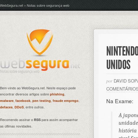
WebSegura.net » Notas sobre segurança web
NINTENDO
UNIDOS
DAVID SO
por
Bem-vindo ao WebSegura.net. Neste espaço pode
COMENTÁRIO
encontrar diversos artigos sobre
,
phishing
Na Exame:
,
,
,
,
malware
facebook
pen testing
fraude emprego
,
, entre outros.
defaces
DDoS
A japon
Recomendo assinar o
para assim acompanhar
RSS
unidade 
as últimas novidades.
históri