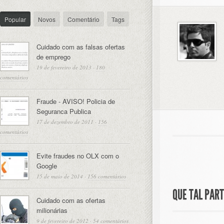
Popular
Novos
Comentário
Tags
Cuidado com as falsas ofertas
de emprego
19 de fevereiro de 2013
·
180
comentários
Fraude - AVISO! Policia de
Seguranca Publica
17 de dezembro de 2011
·
156
comentários
Evite fraudes no OLX com o
Google
15 de maio de 2014
·
156 comentários
QUE TAL PAR
Cuidado com as ofertas
milionárias
9 de fevereiro de 2012
·
54 comentários