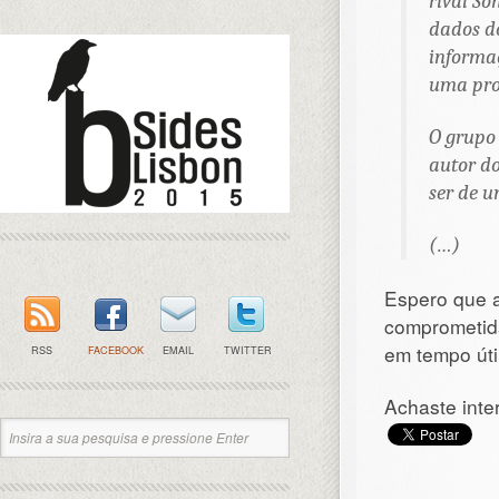
rival So
dados d
informa
uma pro
O grupo 
autor do
ser de u
(…)
Espero que 
comprometida
em tempo útil
RSS
FACEBOOK
EMAIL
TWITTER
Achaste inte