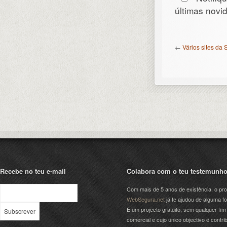
últimas nov
←
Vários sites da
Recebe no teu e-mail
Colabora com o teu testemunh
Com mais de 5 anos de existência, o pro
WebSegura.net
já te ajudou de alguma f
É um projecto gratuito, sem qualquer fim
comercial e cujo único objectivo é contrib