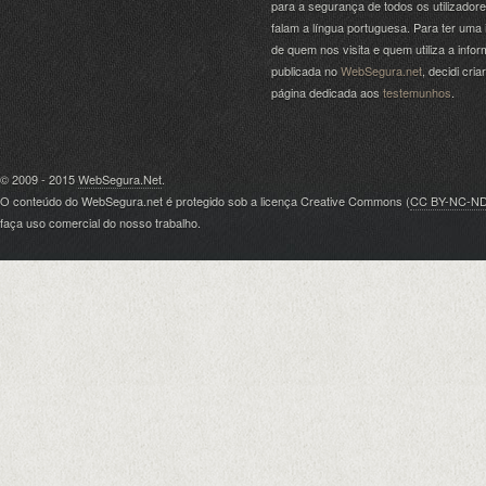
para a segurança de todos os utilizador
falam a língua portuguesa. Para ter uma 
de quem nos visita e quem utiliza a info
publicada no
WebSegura.net
, decidi cri
página dedicada aos
testemunhos
.
© 2009 - 2015
WebSegura.Net
.
O conteúdo do WebSegura.net é protegido sob a licença Creative Commons (
CC BY-NC-N
faça uso comercial do nosso trabalho.