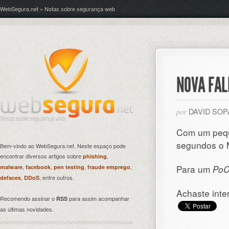
WebSegura.net » Notas sobre segurança web
NOVA FAL
DAVID SO
por
Com um pequ
segundos o M
Bem-vindo ao WebSegura.net. Neste espaço pode
encontrar diversos artigos sobre
,
phishing
,
,
,
,
Para um
Po
malware
facebook
pen testing
fraude emprego
,
, entre outros.
defaces
DDoS
Achaste inte
Recomendo assinar o
para assim acompanhar
RSS
as últimas novidades.