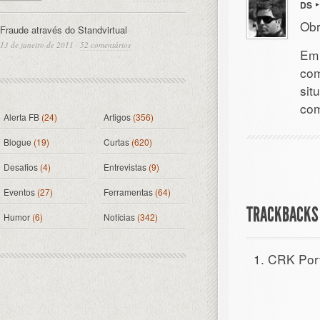
DS
Obr
Fraude através do Standvirtual
13 de janeiro de 2011
·
52 comentários
Em 
com
sit
com
Alerta FB
(24)
Artigos
(356)
Blogue
(19)
Curtas
(620)
Desafios
(4)
Entrevistas
(9)
Eventos
(27)
Ferramentas
(64)
TRACKBACKS 
Humor
(6)
Notícias
(342)
CRK Port