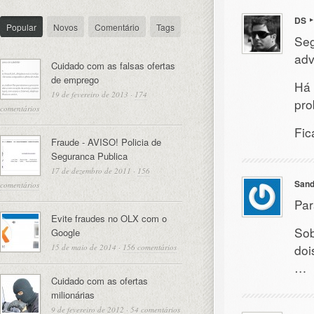
DS
Popular
Novos
Comentário
Tags
Seg
adv
Cuidado com as falsas ofertas
de emprego
Há 
19 de fevereiro de 2013
·
174
pro
comentários
Fic
Fraude - AVISO! Policia de
Seguranca Publica
17 de dezembro de 2011
·
156
Sand
comentários
Par
Evite fraudes no OLX com o
Sob
Google
doi
15 de maio de 2014
·
156 comentários
…
Cuidado com as ofertas
milionárias
9 de fevereiro de 2012
·
54 comentários