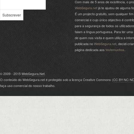
Com mais de 5 anos de existência, o pro
WebSegura.net
já te ajudou de alguma f
É um projecto gratuito, sem qualquer fim
comercial e cujo único objectivo é contrib
para a segurança de todos os utilizador
falam a língua portuguesa. Para ter uma 
de quem nos visita e quem utiliza a info
publicada no
WebSegura.net
, decidi cri
página dedicada aos
testemunhos
.
© 2009 - 2015
WebSegura.Net
.
O conteúdo do WebSegura.net é protegido sob a licença Creative Commons (
CC BY-NC-N
faça uso comercial do nosso trabalho.