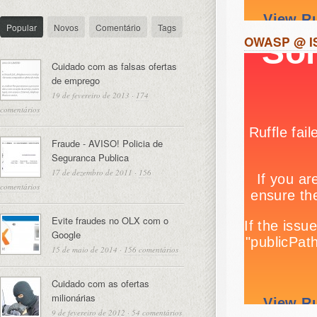
Popular
Novos
Comentário
Tags
OWASP @ IS
Cuidado com as falsas ofertas
de emprego
19 de fevereiro de 2013
·
174
comentários
Fraude - AVISO! Policia de
Seguranca Publica
17 de dezembro de 2011
·
156
comentários
Evite fraudes no OLX com o
Google
15 de maio de 2014
·
156 comentários
Cuidado com as ofertas
milionárias
9 de fevereiro de 2012
·
54 comentários