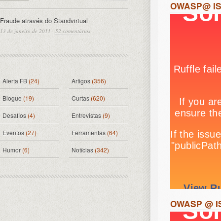
OWASP@ ISC
Fraude através do Standvirtual
13 de janeiro de 2011
·
52 comentários
Alerta FB
(24)
Artigos
(356)
Blogue
(19)
Curtas
(620)
Desafios
(4)
Entrevistas
(9)
Eventos
(27)
Ferramentas
(64)
Humor
(6)
Notícias
(342)
OWASP @ IS