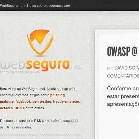
WebSegura.net » Notas sobre segurança web
OWASP @ 
DAVID SO
por
COMENTÁRIO
Conforme a
Bem-vindo ao WebSegura.net. Neste espaço pode
estar presen
encontrar diversos artigos sobre
,
phishing
,
,
,
,
malware
facebook
pen testing
fraude emprego
apresentaç
,
, entre outros.
defaces
DDoS
Recomendo assinar o
para assim acompanhar
RSS
as últimas novidades.