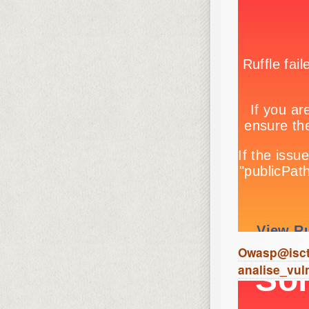
Owasp@iscte
analise_vul