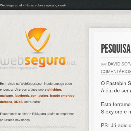
WebSegura.net » Notas sobre segurança web
PESQUISA
DAVID SO
por
COMENTÁRIO
O Pastebin S
Bem-vindo ao WebSegura.net. Neste espaço pode
Além de ser g
encontrar diversos artigos sobre
,
phishing
,
,
,
,
malware
facebook
pen testing
fraude emprego
,
, entre outros.
defaces
DDoS
Esta ferrame
Slexy.org e 
Recomendo assinar o
para assim acompanhar
RSS
as últimas novidades.
PS: Já adici