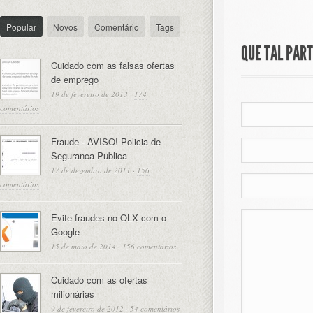
Popular
Novos
Comentário
Tags
QUE TAL PAR
Cuidado com as falsas ofertas
de emprego
19 de fevereiro de 2013
·
174
comentários
Fraude - AVISO! Policia de
Seguranca Publica
17 de dezembro de 2011
·
156
comentários
Evite fraudes no OLX com o
Google
15 de maio de 2014
·
156 comentários
Cuidado com as ofertas
milionárias
9 de fevereiro de 2012
·
54 comentários