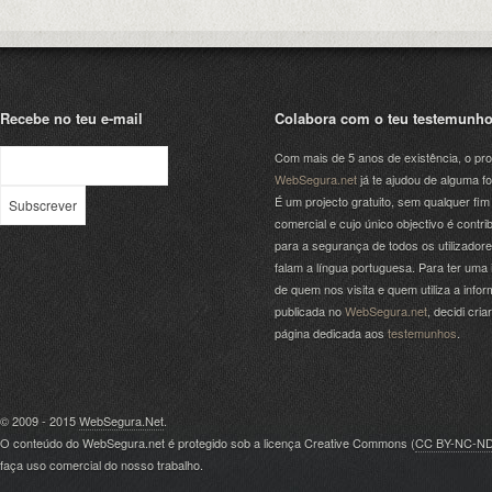
Recebe no teu e-mail
Colabora com o teu testemunh
Com mais de 5 anos de existência, o pro
WebSegura.net
já te ajudou de alguma f
É um projecto gratuito, sem qualquer fim
comercial e cujo único objectivo é contrib
para a segurança de todos os utilizador
falam a língua portuguesa. Para ter uma 
de quem nos visita e quem utiliza a info
publicada no
WebSegura.net
, decidi cri
página dedicada aos
testemunhos
.
© 2009 - 2015
WebSegura.Net
.
O conteúdo do WebSegura.net é protegido sob a licença Creative Commons (
CC BY-NC-N
faça uso comercial do nosso trabalho.