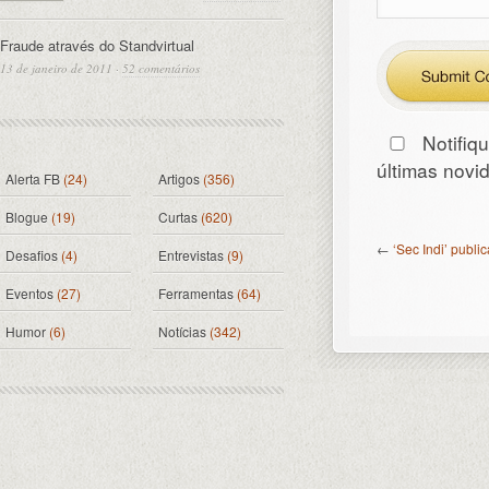
Fraude através do Standvirtual
13 de janeiro de 2011
·
52 comentários
Notifiq
últimas nov
Alerta FB
(24)
Artigos
(356)
Blogue
(19)
Curtas
(620)
←
‘Sec Indi’ publi
Desafios
(4)
Entrevistas
(9)
Eventos
(27)
Ferramentas
(64)
Humor
(6)
Notícias
(342)