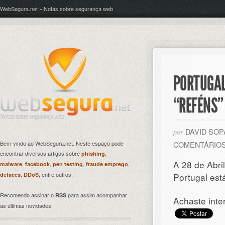
WebSegura.net » Notas sobre segurança web
PORTUGAL
“REFÉNS”
DAVID SO
por
Bem-vindo ao WebSegura.net. Neste espaço pode
COMENTÁRIO
encontrar diversos artigos sobre
,
phishing
A 28 de Abril
,
,
,
,
malware
facebook
pen testing
fraude emprego
,
, entre outros.
defaces
DDoS
Portugal est
Recomendo assinar o
para assim acompanhar
RSS
Achaste inte
as últimas novidades.