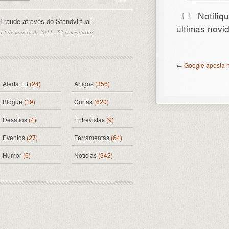
Notifiq
Fraude através do Standvirtual
últimas nov
13 de janeiro de 2011
·
52 comentários
←
Google aposta 
Alerta FB
(24)
Artigos
(356)
Blogue
(19)
Curtas
(620)
Desafios
(4)
Entrevistas
(9)
Eventos
(27)
Ferramentas
(64)
Humor
(6)
Notícias
(342)