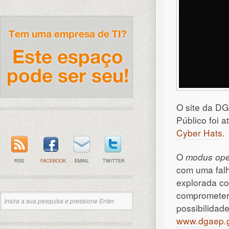
O site da D
Público foi 
Cyber Hats
.
O
modus ope
RSS
FACEBOOK
EMAIL
TWITTER
com uma falh
explorada co
comprometer 
possibilidad
www.dgaep.g