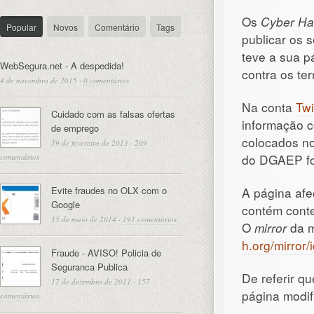
Os
Cyber Ha
Popular
Novos
Comentário
Tags
publicar os 
teve a sua 
WebSegura.net - A despedida!
contra os te
4 de novembro de 2015
·
0 comentários
Na conta
Twi
Cuidado com as falsas ofertas
informação c
de emprego
colocados n
19 de fevereiro de 2013
·
209
do DGAEP foi
comentários
Evite fraudes no OLX com o
A página af
Google
contém conte
15 de maio de 2014
·
191 comentários
O
mirror
da m
h.org/mirror
Fraude - AVISO! Policia de
Seguranca Publica
De referir q
17 de dezembro de 2011
·
157
página modif
comentários