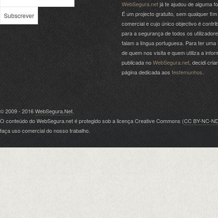
WebSegura.net
já te ajudou de alguma f
É um projecto gratuito, sem qualquer fim
comercial e cujo único objectivo é contrib
para a segurança de todos os utilizador
falam a língua portuguesa. Para ter uma 
de quem nos visita e quem utiliza a info
publicada no
WebSegura.net
, decidi cri
página dedicada aos
testemunhos
.
© 2009 - 2016
WebSegura.Net
.
O conteúdo do WebSegura.net é protegido sob a licença Creative Commons (
CC BY-NC-N
faça uso comercial do nosso trabalho.