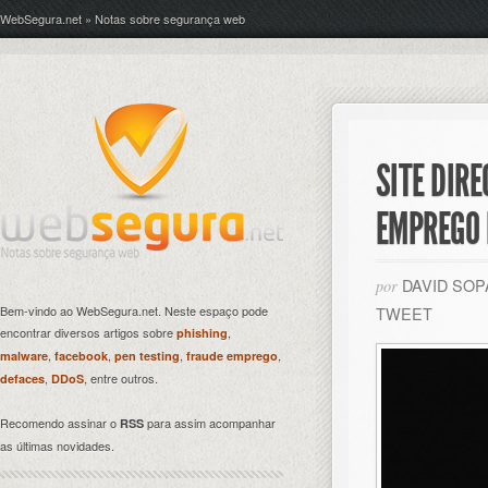
WebSegura.net » Notas sobre segurança web
SITE DIR
EMPREGO 
DAVID SO
por
Bem-vindo ao WebSegura.net. Neste espaço pode
TWEET
encontrar diversos artigos sobre
,
phishing
,
,
,
,
malware
facebook
pen testing
fraude emprego
,
, entre outros.
defaces
DDoS
Recomendo assinar o
para assim acompanhar
RSS
as últimas novidades.