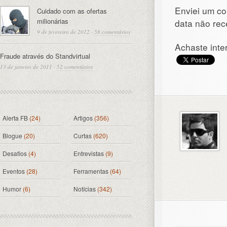
Enviei um co
Cuidado com as ofertas
milionárias
data não rec
9 de fevereiro de 2012
·
58 comentários
Achaste inte
Fraude através do Standvirtual
13 de janeiro de 2011
·
52 comentários
Alerta FB
(24)
Artigos
(356)
Blogue
(20)
Curtas
(620)
Desafios
(4)
Entrevistas
(9)
Eventos
(28)
Ferramentas
(64)
Humor
(6)
Notícias
(342)